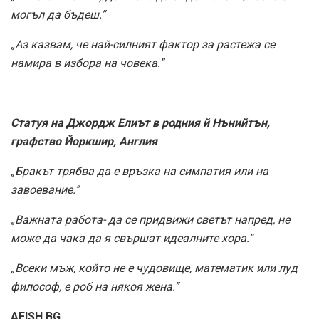
могъл да бъдеш.”
„Аз казвам, че най-силният фактор за растежа се
намира в избора на човека.”
Статуя на Джордж Елиът в родния й Нънийтън,
графство Йоркшир, Англия
„Бракът трябва да е връзка на симпатия или на
завоевание.”
„Важната работа- да се придвижи светът напред, не
може да чака да я свършат идеалните хора.”
„Всеки мъж, който не е чудовище, математик или луд
философ, е роб на някоя жена.”
AFISH.BG