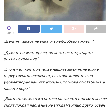
0
SHARES
„Дългият живот не винаги е най-добрият живот”
„Думите ни имат крила, но летят не там, където
бихме искали ние.”
„Егоизмът, които изпълва нашите мнения, не влияе
върху тяхната искреност; по-скоро колкото е по-
удовлетворен нашият егоизъм, толкова по-стабилна е
нашата вяра.”
„Златните моменти в потока на живота стремително се
сипят покрай нас, а ние не виждаме нищо друго, освен