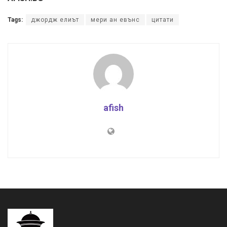
Tags:
джордж елиът
мери ан евънс
цитати
afish