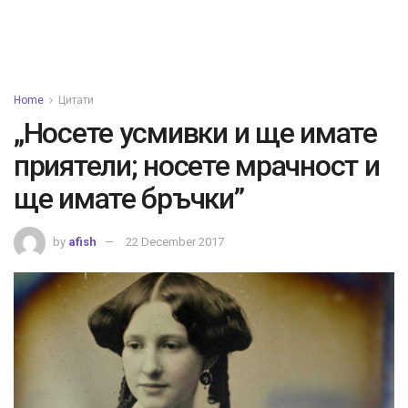
Home
Цитати
„Носете усмивки и ще имате
приятели; носете мрачност и
ще имате бръчки”
by
afish
22 December 2017