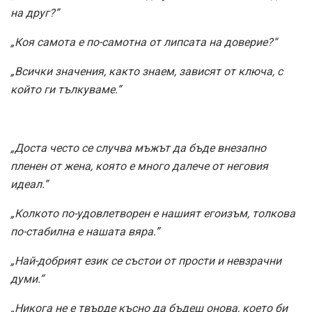
на друг?”
„Коя самота е по-самотна от липсата на доверие?“
„Всички значения, както знаем, зависят от ключа, с
който ги тълкуваме.”
„Доста често се случва мъжът да бъде внезапно
пленен от жена, която е много далече от неговия
идеал.”
„Колкото по-удовлетворен е нашият егоизъм, толкова
по-стабилна е нашата вяра.”
„Най-добрият език се състои от прости и невзрачни
думи.”
„Никога не е твърде късно да бъдеш онова, което би