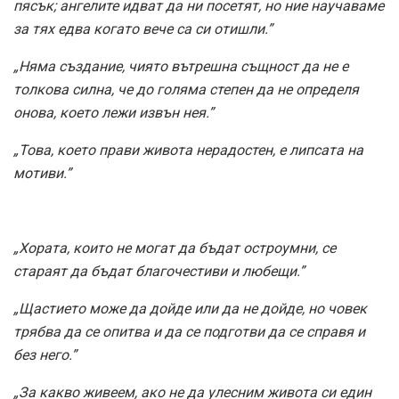
пясък; ангелите идват да ни посетят, но ние научаваме
за тях едва когато вече са си отишли.”
„Няма създание, чиято вътрешна същност да не е
толкова силна, че до голяма степен да не определя
онова, което лежи извън нея.”
„Това, което прави живота нерадостен, е липсата на
мотиви.”
„Хората, които не могат да бъдат остроумни, се
стараят да бъдат благочестиви и любещи.”
„Щастието може да дойде или да не дойде, но човек
трябва да се опитва и да се подготви да се справя и
без него.”
„За какво живеем, ако не да улесним живота си един