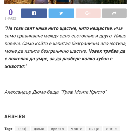
0
SHARES
“
На този свят няма нито щастие, нито нещастие
, има
само сравняване между едно състояние и друго. Нищо
повече. Само който е изпитал безгранична злочестина,
може да изпита безгранично щастие.
Човек трябва да
е пожелал да умре, за да разбере колко хубав е
животът
.”
Александър Дюма-баща, “Граф Монте Кристо”
AFISH.BG
Tags:
граф
дюма
кристо
монте
нищо
откъс