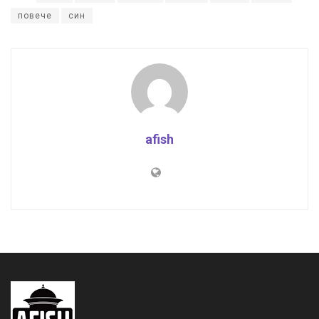
повече
син
afish