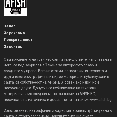
За нас
За реклама
Поверителност
За контакт
Съдържанието на този уеб сайт и технологиите, използвани в
него, са под закрила на Закона за авторското право и
сродните му права. Всички статии, репортажи, интервюта и
други текстови, графични и видео материали, публикувани в
сайта, са собственост на AFISH.BG, освен ако изрично е
посочено друго. Допуска се публикуване на текстови
материали само след писмено съгласие на AFISH.BG,
посочване на източника и добавяне на линк към www.afish.bg.
Използването на графични и видео материали, публикувани в
сайта, е строго забранено. Нарушителите ще бъдат