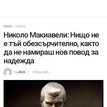
Home
Новини
Николо Макиавели: Нищо не
е тъй обезсърчително, както
да не намираш нов повод за
надежда
by
afish
5 May 2025