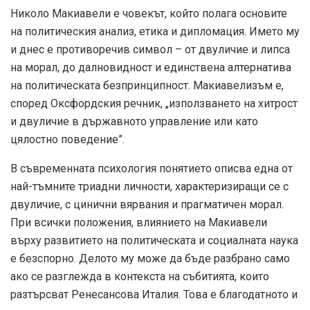
Николо Макиавели е човекът, който полага основите
на политическия анализ, етика и дипломация. Името му
и днес е противоречив символ – от двуличие и липса
на морал, до далновидност и единствена алтернатива
на политическата безпринципност. Макиавелизъм е,
според Оксфордския речник, „използването на хитрост
и двуличие в държавното управление или като
цялостно поведение”.
В съвременната психология понятието описва една от
най-тъмните триадни личности, характеризиращи се с
двуличие, с цинични вярвания и прагматичен морал.
При всички положения, влиянието на Макиавели
върху развитието на политическата и социалната наука
е безспорно. Делото му може да бъде разбрано само
ако се разглежда в контекста на събитията, които
разтърсват Ренесансова Италия. Това е благодатното и