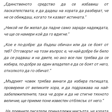
„Единственото средство да се избавиш от
ласкателствата, е да дадеш на хората да разберат, че
не се обиждаш, когато ти казват истината.“
„Никой не би желал да падне само заради надеждата,
че ще се намери кой да го вдигне.“
„Кое е по-добре: да бъдеш обичан или да се боят от
теб? Отговорът на този въпрос е, че най-добре би било
да се радваш и на двете, но ако все пак трябва да се
избира, по-добре за един владетел е да се боят от него,
отколкото да го обичат.“
„Мъдрият човек трябва винаги да избира пътищата,
проверени от великите хора, и да подражава на най-
забележителните, така че дори и да не стигне тяхното
величие, ще приеме поне известен отблясък от него.“
„На древните писатели принадлежи мисълта, че хората