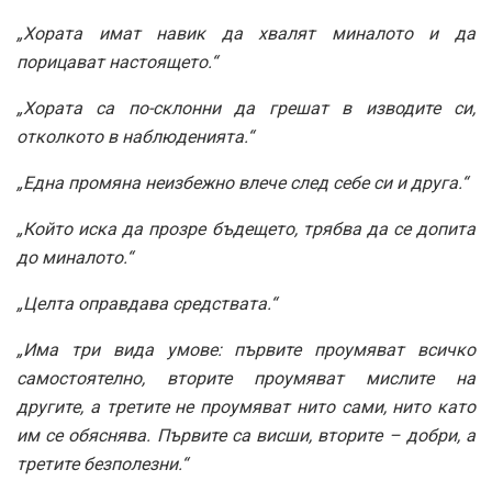
„Хората имат навик да хвалят миналото и да
порицават настоящето.“
„Хората са по-склонни да грешат в изводите си,
отколкото в наблюденията.“
„Една промяна неизбежно влече след себе си и друга.“
„Който иска да прозре бъдещето, трябва да се допита
до миналото.“
„Целта оправдава средствата.“
„Има три вида умове: първите проумяват всичко
самостоятелно, вторите проумяват мислите на
другите, а третите не проумяват нито сами, нито като
им се обяснява. Първите са висши, вторите – добри, а
третите безполезни.“