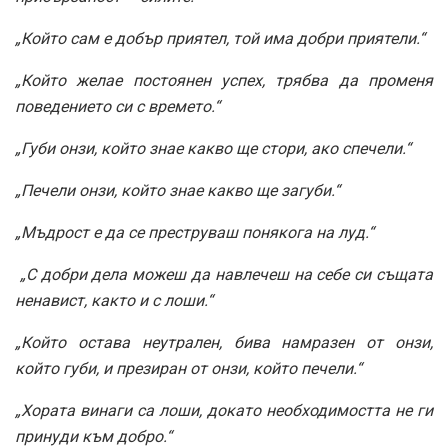
„Който сам е добър приятел, той има добри приятели.“
„Който желае постоянен успех, трябва да променя
поведението си с времето.“
„Губи онзи, който знае какво ще стори, ако спечели.“
„Печели онзи, който знае какво ще загуби.“
„Мъдрост е да се преструваш понякога на луд.“
„С добри дела можеш да навлечеш на себе си същата
ненавист, както и с лоши.“
„Който остава неутрален, бива намразен от онзи,
който губи, и презиран от онзи, който печели.“
„Хората винаги са лоши, докато необходимостта не ги
принуди към добро.“