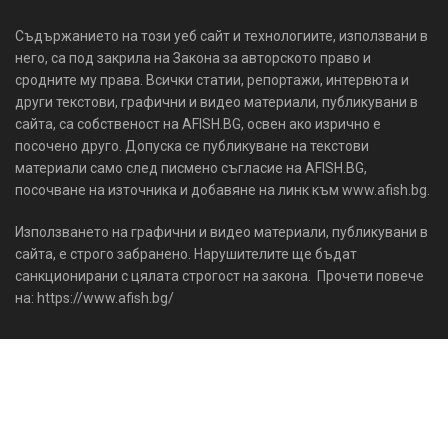
Съдържанието на този уеб сайт и технологиите, използвани в
него, са под закрила на Закона за авторското право и
сродните му права. Всички статии, репортажи, интервюта и
други текстови, графични и видео материали, публикувани в
сайта, са собственост на AFISH.BG, освен ако изрично е
посочено друго. Допуска се публикуване на текстови
материали само след писмено съгласие на AFISH.BG,
посочване на източника и добавяне на линк към www.afish.bg.
Използването на графични и видео материали, публикувани в
сайта, е строго забранено. Нарушителите ще бъдат
санкционирани с цялата строгост на закона. Прочети повече
на: https://www.afish.bg/