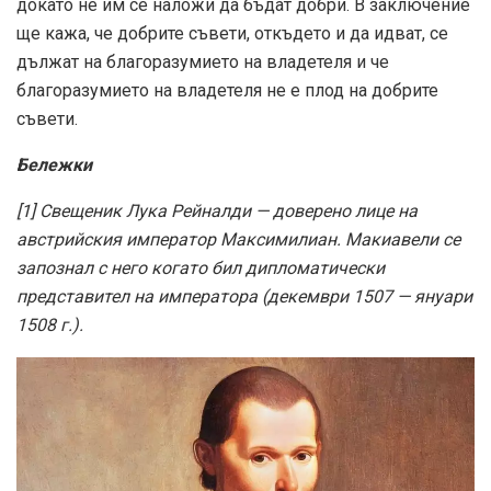
докато не им се наложи да бъдат добри. В заключение
ще кажа, че добрите съвети, откъдето и да идват, се
дължат на благоразумието на владетеля и че
благоразумието на владетеля не е плод на добрите
съвети.
Бележки
[1] Свещеник Лука Рейналди — доверено лице на
австрийския император Максимилиан. Макиавели се
запознал с него когато бил дипломатически
представител на императора (декември 1507 — януари
1508 г.).