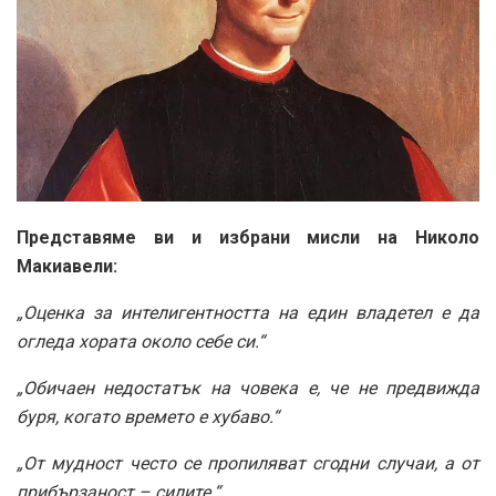
Представяме ви и избрани мисли на Николо
Макиавели:
„Оценка за интелигентността на един владетел е да
огледа хората около себе си.“
„Обичаен недостатък на човека е, че не предвижда
буря, когато времето е хубаво.“
„От мудност често се пропиляват сгодни случаи, а от
прибързаност – силите.“