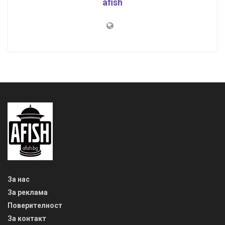
afish
За нас
За реклама
Поверителност
За контакт