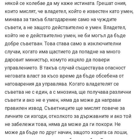
някой се колебае да му каже истината. Грешат ония,
които мислят, че владетел, който е известен като умен,
минава за такъв благодарение само на чуждите
съвети, а не защото действително е умен. Владетел,
който не е действително умен, не би могъл да бъде
добре съветван. Това става само в изключителни
случаи, когато има щастието да попадне на много
даровит министър, комуто изцяло да повери
управлението. В такъв случай съществува опасност
неговата власт за късо време да бъде обсебена от
натоварения да управлява. Когато владетелят се
съветва не с един, а с мнозина, ще получава различни
съвети и ако не е умен, няма да може да направи
правилен извод. Съветниците ще мислят повече за
личните си изгоди, отколкото за държавните и ако той
не забележи това, няма да може да ги покори. Не
може да бъде по друг начин, защото хората са лоши,