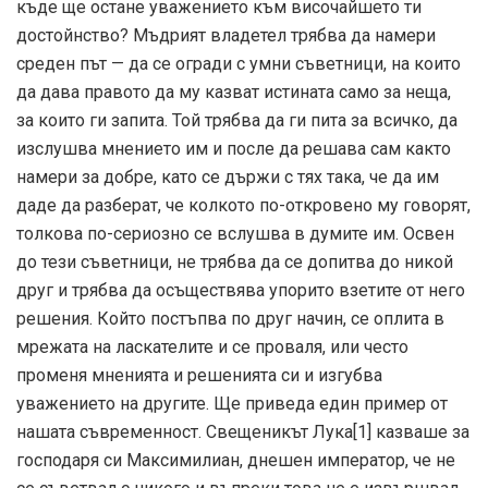
къде ще остане уважението към височайшето ти
достойнство? Мъдрият владетел трябва да намери
среден път — да се огради с умни съветници, на които
да дава правото да му казват истината само за неща,
за които ги запита. Той трябва да ги пита за всичко, да
изслушва мнението им и после да решава сам както
намери за добре, като се държи с тях така, че да им
даде да разберат, че колкото по-откровено му говорят,
толкова по-сериозно се вслушва в думите им. Освен
до тези съветници, не трябва да се допитва до никой
друг и трябва да осъществява упорито взетите от него
решения. Който постъпва по друг начин, се оплита в
мрежата на ласкателите и се проваля, или често
променя мненията и решенията си и изгубва
уважението на другите. Ще приведа един пример от
нашата съвременност. Свещеникът Лука[1] казваше за
господаря си Максимилиан, днешен император, че не