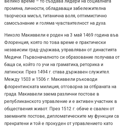
велико време – то създава лидери на социалната
промяна, личности, обладаващи забележителна
творческа мисъл, титанична воля, оптимистично
самосъзнание и голяма чувствителност на духа.
Николо Макиавели е роден на 3 май 1469 година във
Флоренция, която по това време е практически
независим град-държава, управляван от династията
Медичи. Първоначалното си образование получава от
баща си, който го учи на граматика, реторика и
латински. През 1494 г. става държавен служител.
Между 1503 и 1506 г. Макиавели ръководи
флорентинската милиция, отговорна за отбраната на
града. Макиавели заема различни постове в
републиканското управление и е активен участник в
обществения живот. През 1512 г. обаче е свален от
заеманите постове, дипломатическите му функции са
прекратени и той е прокуден от управлението като