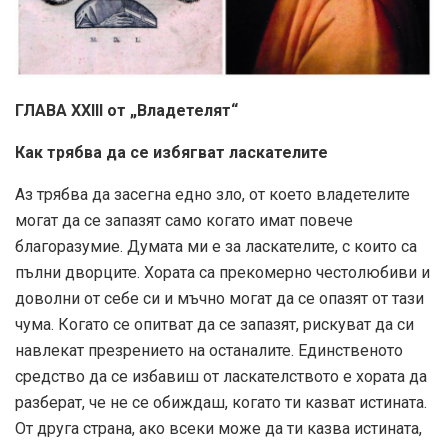
ГЛАВА XXIII от „Владетелят“
Как трябва да се избягват ласкателите
Аз трябва да засегна едно зло, от което владетелите
могат да се запазят само когато имат повече
благоразумие. Думата ми е за ласкателите, с които са
пълни дворците. Хората са прекомерно честолюбиви и
доволни от себе си и мъчно могат да се опазят от тази
чума. Когато се опитват да се запазят, рискуват да си
навлекат презрението на останалите. Единственото
средство да се избавиш от ласкателството е хората да
разберат, че не се обиждаш, когато ти казват истината.
От друга страна, ако всеки може да ти казва истината,