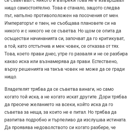
се съветвал с никого и въпреки това не е извършвал
нищо самостоятелно. Това е станало, защото следва
път, напълно противоположен на посочения от мен.
Императорът е таен, не съобщава плановете си на
никого и с никого не се съветва. Но щом се опита да
осъществи начинанията си, започват да го критикуват,
а той, като отстъпчив и мек човек, се отказва от тях.
Това, което прави днес, утре го разваля и не се разбира
какво иска или възнамерява да прави. Естествено,
върху решенията на такъв човек не може да се гради
нищо.
Владетелят трябва да се съветва винаги, но само
когато той иска, а не когато искат другите. Дори трябва
да пресече желанието на всеки, който иска да го
съветва за неща, за които не е питал. Но трябва да
разпитва подробно и търпеливо да изслушва истината.
Да проявява недоволството си когато разбере, че