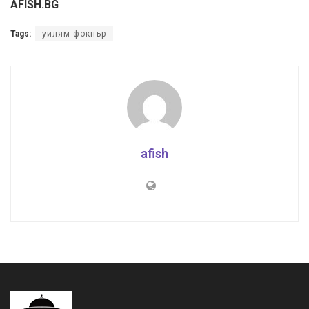
AFISH.BG
Tags:
уилям фокнър
afish