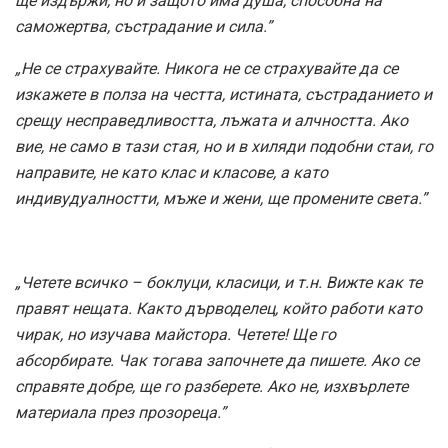
ще издържи, но и защото има душа, способна на
саможертва, състрадание и сила.”
„Не се страхувайте. Никога не се страхувайте да се
изкажете в полза на честта, истината, състраданието и
срещу несправедливостта, лъжата и алчността. Ако
вие, не само в тази стая, но и в хиляди подобни стаи, го
направите, не като клас и класове, а като
индивудуалностти, мъже и жени, ще промените света.”
„Четете всичко – боклуци, класици, и т.н. Вижте как те
правят нещата. Както дърводелец, който работи като
чирак, но изучава майстора. Четете! Ще го
абсорбирате. Чак тогава започнете да пишете. Ако се
справяте добре, ще го разберете. Ако не, изхвърлете
материала през прозореца.”