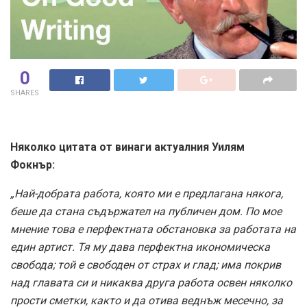
0
SHARES
Няколко цитата от винаги актуалния Уилям
Фокнър:
„Най-добрата работа, която ми е предлагана някога,
беше да стана съдържател на публичен дом. По мое
мнение това е перфектната обстановка за работата на
един артист. Тя му дава перфектна икономическа
свобода; той е свободен от страх и глад; има покрив
над главата си и никаква друга работа освен няколко
прости сметки, както и да отива веднъж месечно, за