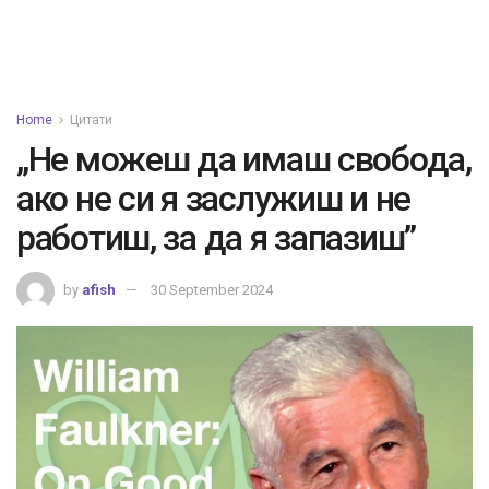
Home
Цитати
„Не можеш да имаш свобода,
ако не си я заслужиш и не
работиш, за да я запазиш”
by
afish
30 September 2024