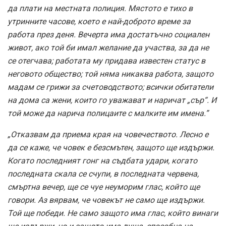
да плати на местната полиция. Мястото е тихо в
утринните часове, което е най-доброто време за
работа през деня. Вечерта има достатъчно социален
живот, ако той би имал желание да участва, за да не
се отегчава; работата му придава известен статус в
неговото общество; той няма никаква работа, защото
мадам се грижи за счетоводството; всички обитатели
на дома са жени, които го уважават и наричат „сър“. И
той може да нарича полицаите с малките им имена.”
„Отказвам да приема края на човечеството. Лесно е
да се каже, че човек е безсмътен, защото ще издържи.
Когато последният гонг на съдбата удари, когато
последната скала се счупи, в последната червена,
смъртна вечер, ще се чуе неуморим глас, който ще
говори. Аз вярвам, че човекът не само ще издържи.
Той ще победи. Не само защото има глас, който винаги