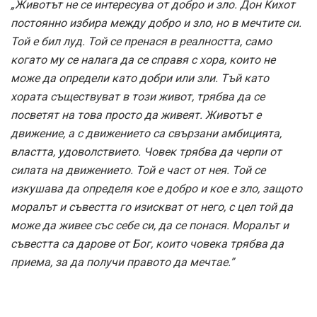
„Животът не се интересува от добро и зло. Дон Кихот
постоянно избира между добро и зло, но в мечтите си.
Той е бил луд. Той се пренася в реалността, само
когато му се налага да се справя с хора, които не
може да определи като добри или зли. Тъй като
хората съществуват в този живот, трябва да се
посветят на това просто да живеят. Животът е
движение, а с движението са свързани амбицията,
властта, удоволствието. Човек трябва да черпи от
силата на движението. Той е част от нея. Той се
изкушава да определя кое е добро и кое е зло, защото
моралът и съвестта го изискват от него, с цел той да
може да живее със себе си, да се понася. Моралът и
съвестта са дарове от Бог, които човека трябва да
приема, за да получи правото да мечтае.”