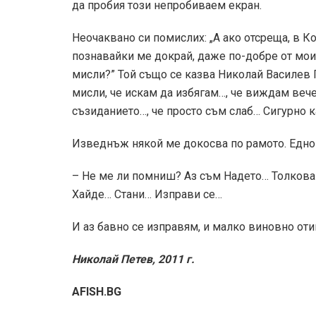
да пробия този непробиваем екран.
Неочаквано си помислих: „А ако отсреща, в К
познавайки ме докрай, даже по-добре от мои
мисли?” Той също се казва Николай Василев 
мисли, че искам да избягам…, че виждам ве
съзиданието…, че просто съм слаб… Сигурно к
Изведнъж някой ме докосва по рамото. Едно 
– Не ме ли помниш? Аз съм Надето… Толкова
Хайде… Стани… Изправи се…
И аз бавно се изправям, и малко виновно от
Николай Петев, 2011 г.
AFISH.BG