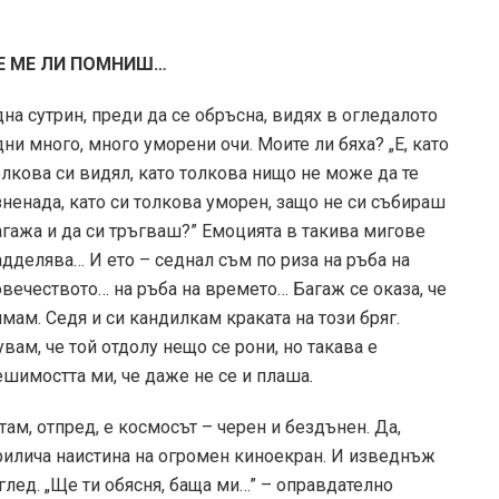
Е МЕ ЛИ ПОМНИШ…
дна сутрин, преди да се обръсна, видях в огледалото
дни много, много уморени очи. Моите ли бяха? „Е, като
олкова си видял, като толкова нищо не може да те
зненада, като си толкова уморен, защо не си събираш
агажа и да си тръгваш?” Емоцията в такива мигове
адделява… И ето – седнал съм по риза на ръба на
овечеството… на ръба на времето… Багаж се оказа, че
ямам. Седя и си кандилкам краката на този бряг.
увам, че той отдолу нещо се рони, но такава е
ешимостта ми, че даже не се и плаша.
 там, отпред, е космосът – черен и бездънен. Да,
рилича наистина на огромен киноекран. И изведнъж
лед. „Ще ти обясня, баща ми…” – оправдателно