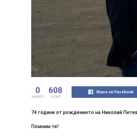
0
608
Share on Facebook
SHARES
VIEWS
74 години от рождението на Николай Петев (
Помним те!