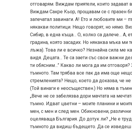
отговарям. Виждам приятели, които задават в
Виждам Сакре Кьор, прощавам се с празен бял
запечатал завинаги. А! Ето и любовите ми – п
някакви политици. Нещо говорят, но нямо. Ви
Сибир, в една къща… О, колко са далече… А, 
градина, която засадих. Но някаква мъка ми 
лъжа). Това ли е всичко? Незнайна сила ме ка
видя. Децата… Те са заети със свои важни дел
ти обясним…” Какво ли мога да им отговоря?
тъмното. Там трябва все пак да има още нещо
стремленията? Нещо, което да доказва, че не
(Той винаги е неосъществен.) Но няма в тъмн
„Вече не се забелязва дори мачтата на мечтата
тъмно. Идват цветни – моите планини и моите
мен, с мен и след мен. Обикновени, различн
оцеляваща България. До дотук ли? „Не е трудн
тъмното да видиш бъдещето. Да се изведеш в