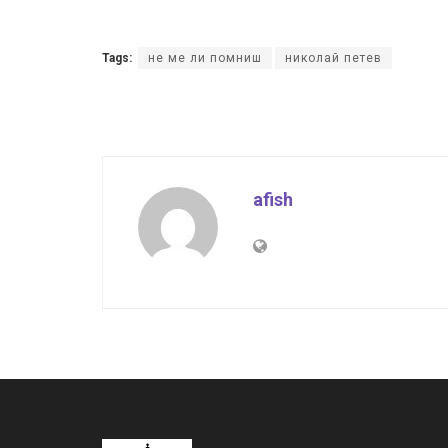
Tags:
не ме ли помниш
николай петев
afish