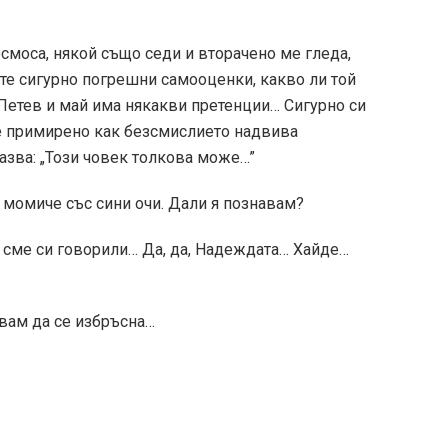
осмоса, някой също седи и вторачено ме гледа,
те сигурно погрешни самооценки, какво ли той
Петев и май има някакви претенции… Сигурно си
че примирено как безсмислието надвива
азва: „Този човек толкова може…”
момиче със сини очи. Дали я познавам?
 сме си говорили… Да, да, Надеждата… Хайде…
ивам да се избръсна…