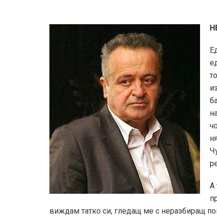
Н
Е
е
т
и
б
н
ч
н
Ч
р
А
п
виждам татко си, гледащ ме с неразбиращ пог