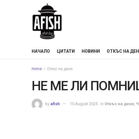
НАЧАЛО
ЦИТАТИ
НОВИНИ
ОТКЪС НА ДЕ
Home
Откъс на деня
НЕ МЕ ЛИ ПОМН
by
afish
10 August 2025
in
Откъс на деня
,
Ч