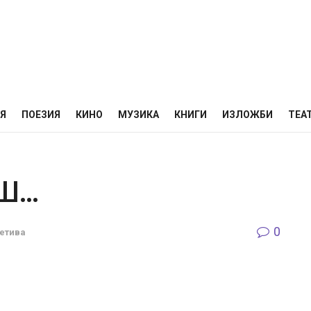
НЯ
ПОЕЗИЯ
КИНО
МУЗИКА
КНИГИ
ИЗЛОЖБИ
ТЕА
ИШ…
0
етива