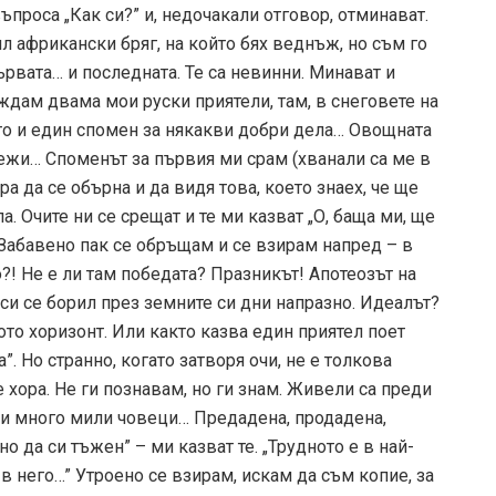
ъпроса „Как си?” и, недочакали отговор, отминават.
 африкански бряг, на който бях веднъж, но съм го
ървата… и последната. Те са невинни. Минават и
ждам двама мои руски приятели, там, в снеговете на
ето и един спомен за някакви добри дела… Овощната
тежи… Споменът за първия ми срам (хванали са ме в
ра да се обърна и да видя това, което знаех, че ще
а. Очите ни се срещат и те ми казват „О, баща ми, ще
 Забавено пак се обръщам и се взирам напред – в
?! Не е ли там победата? Празникът! Апотеозът на
 си се борил през земните си дни напразно. Идеалът?
ото хоризонт. Или както казва един приятел поет
”. Но странно, когато затворя очи, не е толкова
 хора. Не ги познавам, но ги знам. Живели са преди
и и много мили човеци… Предадена, продадена,
о да си тъжен” – ми казват те. „Трудното е в най-
 него…” Утроено се взирам, искам да съм копие, за