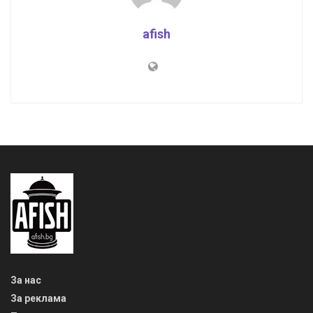
afish
За нас
За реклама