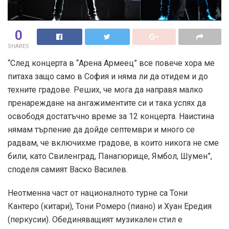
0
SHARES
“След концерта в “Арена Армеец” все повече хора ме
питаха защо само в София и няма ли да отидем и до
техните градове. Реших, че мога да направя малко
пренареждане на ангажиментите си и така успях да
освободя достатъчно време за 12 концерта. Наистина
нямам търпение да дойде септември и много се
радвам, че включихме градове, в които никога не сме
били, като Свиленград, Панагюрище, Ямбол, Шумен”,
споделя самият Васко Василев.
Неотменна част от националното турне са Тони
Кантеро (китари), Тони Ромеро (пиано) и Хуан Ередия
(перкусии). Обединяващият музикален стил е