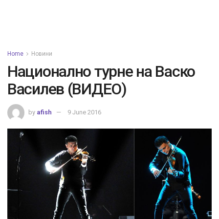
Home
Новини
Национално турне на Васко
Василев (ВИДЕО)
by
afish
9 June 2016