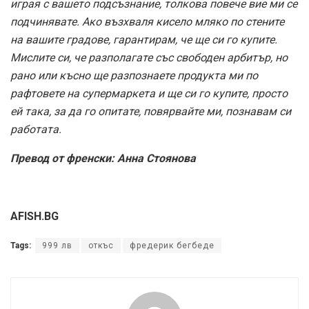
играя с вашето подсъзнание, толкова повече вие ми се
подчинявате. Ако възхваля кисело мляко по стените
на вашите градове, гарантирам, че ще си го купите.
Мислите си, че разполагате със свободен арбитър, но
рано или късно ще разпознаете продукта ми по
рафтовете на супермаркета и ще си го купите, просто
ей така, за да го опитате, повярвайте ми, познавам си
работата.
Превод от френски: Анна Стоянова
AFISH.BG
Tags:
999 лв
откъс
фредерик бегбеде