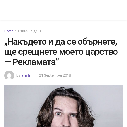
Home
Откъс на деня
„Накъдето и да се обърнете,
ще срещнете моето царство
— Рекламата”
by
afish
21 September 2018