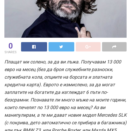
0
SHARES
Плащат ми солено, за да ви лъжа. Получавам 13 000
евро на месец (без да броя служебните разноски,
служебната кола, опциите на борсата и златната
кредитна карта). Еврото е измислено, за да могат
заплатите на богатите да изглеждат 6 пъти по-
безсрамни. Познавате ли много мъже на моите години,
които печелят по 13 000 евро на месец? Аз ви
манипулирам, а те ми дават новия модел Mercedes SLK
(с покрива, дето автоматично се прибира в багажника)
или пък BMW Z3, или Porche Boxter, или Mazda MX5.