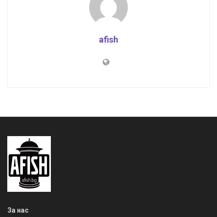
afish
За нас