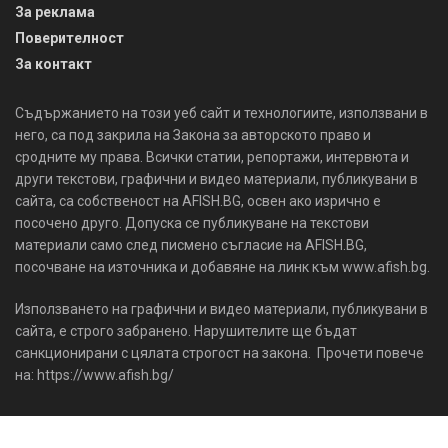
За реклама
Поверителност
За контакт
Съдържанието на този уеб сайт и технологиите, използвани в
него, са под закрила на Закона за авторското право и
сродните му права. Всички статии, репортажи, интервюта и
други текстови, графични и видео материали, публикувани в
сайта, са собственост на AFISH.BG, освен ако изрично е
посочено друго. Допуска се публикуване на текстови
материали само след писмено съгласие на AFISH.BG,
посочване на източника и добавяне на линк към www.afish.bg.
Използването на графични и видео материали, публикувани в
сайта, е строго забранено. Нарушителите ще бъдат
санкционирани с цялата строгост на закона. Прочети повече
на: https://www.afish.bg/