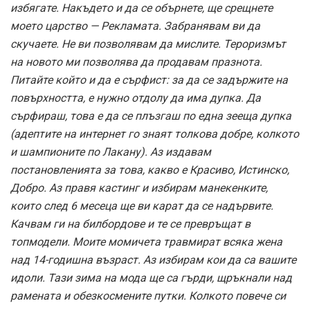
избягате. Накъдето и да се обърнете, ще срещнете
моето царство — Рекламата. Забранявам ви да
скучаете. Не ви позволявам да мислите. Тероризмът
на новото ми позволява да продавам празнота.
Питайте който и да е сърфист: за да се задържите на
повърхността, е нужно отдолу да има дупка. Да
сърфираш, това е да се плъзгаш по една зееща дупка
(адептите на интернет го знаят толкова добре, колкото
и шампионите по Лакану). Аз издавам
постановленията за това, какво е Красиво, Истинско,
Добро. Аз правя кастинг и избирам манекенките,
които след 6 месеца ще ви карат да се надървите.
Качвам ги на билбордове и те се превръщат в
топмодели. Моите момичета травмират всяка жена
над 14-годишна възраст. Аз избирам кои да са вашите
идоли. Тази зима на мода ще са гърди, щръкнали над
рамената и обезкосмените путки. Колкото повече си