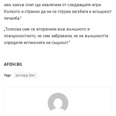
нея, какъв опит ще извлечем от следващите игри.
Колкото и странно да ни се струва загубата е всъщност
печалба.”
„Толкова сме се вторачили във външното и
повърхностното, че сме забравили, че не външността
определя истинската ни същност.”
AFISH.BG
Tags:
ричард бах