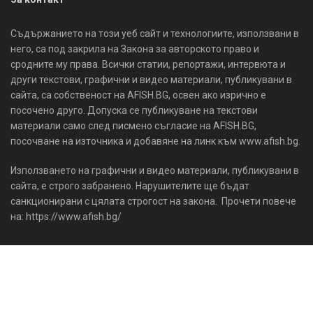
Съдържанието на този уеб сайт и технологиите, използвани в
него, са под закрила на Закона за авторското право и
сродните му права. Всички статии, репортажи, интервюта и
други текстови, графични и видео материали, публикувани в
сайта, са собственост на AFISH.BG, освен ако изрично е
посочено друго. Допуска се публикуване на текстови
материали само след писмено съгласие на AFISH.BG,
посочване на източника и добавяне на линк към www.afish.bg.
Използването на графични и видео материали, публикувани в
сайта, е строго забранено. Нарушителите ще бъдат
санкционирани с цялата строгост на закона. Прочети повече
на: https://www.afish.bg/