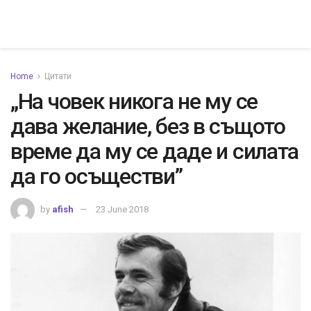
Home
Цитати
„На човек никога не му се
дава желание, без в същото
време да му се даде и силата
да го осъществи”
by
afish
23 June 2018