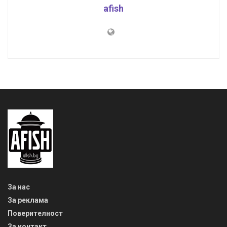
afish
За нас
За реклама
Поверителност
За контакт