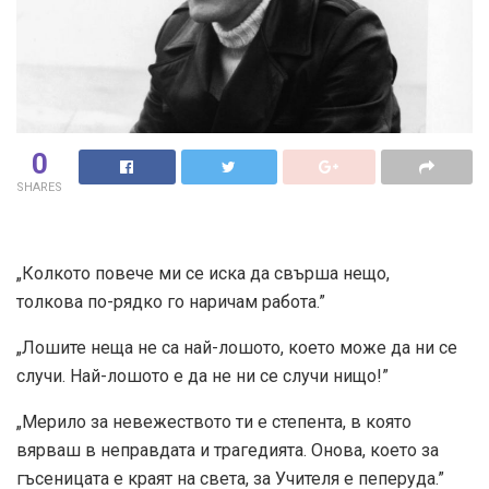
0
SHARES
„Колкото повече ми се иска да свърша нещо,
толкова по-рядко го наричам работа.”
„Лошите неща не са най-лошото, което може да ни се
случи. Най-лошото е да не ни се случи нищо!”
„Мерило за невежеството ти е степента, в която
вярваш в неправдата и трагедията. Онова, което за
гъсеницата е краят на света, за Учителя е пеперуда.”