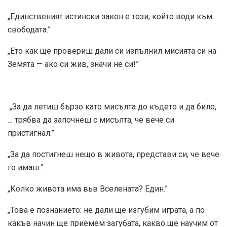
„Единственият истински закон е този, който води към
свободата.”
„Ето как ще провериш дали си изпълнил мисията си на
Земята — ако си жив, значи не си!”
„За да летиш бързо като мисълта до където и да било,
… трябва да започнеш с мисълта, че вече си
пристигнал.”
„За да постигнеш нещо в живота, представи си, че вече
го имаш.”
„Колко живота има вьв Вселената? Един.”
„Това е познанието: не дали ще изгубим играта, а по
какъв начин ще приемем загубата, какво ще научим от