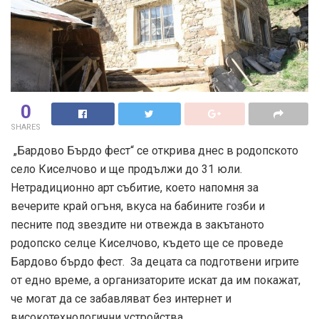
0
SHARES
„Бардово Бърдо фест“ се открива днес в родопското
село Киселчово и ще продължи до 31 юли.
Нетрадиционно арт събитие, което напомня за
вечерите край огъня, вкуса на бабините гозби и
песните под звездите ни отвежда в закътаното
родопско селце Киселчово, където ще се проведе
Бардово бърдо фест. За децата са подготвени игрите
от едно време, а организаторите искат да им покажат,
че могат да се забавляват без интернет и
високотехнологични устройства.