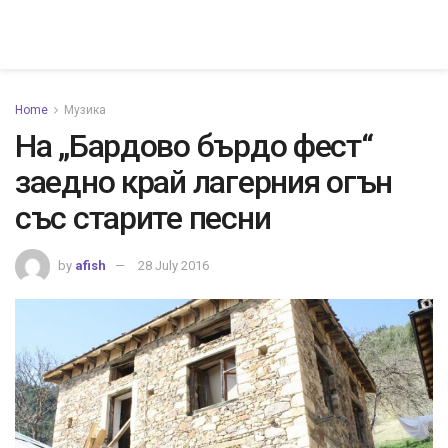
Home
Музика
На „Бардово бърдо фест“
заедно край лагерния огън
със старите песни
by
afish
28 July 2016