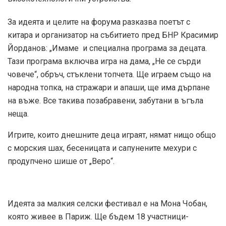
За идеята и целите на форума разказва поетът с
китара и организатор на събитието пред БНР Красимир
Йорданов: „Имаме и специална програма за децата.
Тази програма включва игра на дама, „Не се сърди
човече“, обръч, стъклени топчета. Ще играем също на
народна топка, на стражари и апаши, ще има дърпане
на въже. Все такива позабравени, забутани в ъгъла
неща.
Игрите, които днешните деца играят, нямат нищо общо
с морския шах, бесеницата и сапунените мехури с
продупчено шише от „Веро“.
Идеята за малкия селски фестивал е на Мона Чобан,
която живее в Париж. Ще бъдем 18 участници-