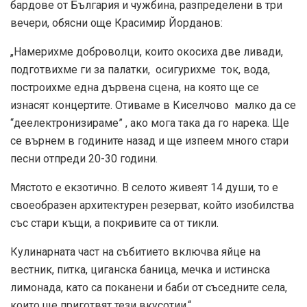
бардове от България и чужбина, разпределени в три
вечери, обясни още Красимир Йорданов:
„Намерихме доброволци, които окосиха две ливади,
подготвихме ги за палатки, осигурихме ток, вода,
построихме една дървена сцена, на която ще се
изнасят концертите. Отиваме в Киселчово малко да се
“деелектронизираме” , ако мога така да го нарека. Ще
се върнем в годините назад и ще изпеем много стари
песни отпреди 20-30 години.
Мястото е екзотично. В селото живеят 14 души, то е
своеобразен архитектурен резерват, който изобилства
със стари къщи, а покривите са от тикли.
Кулинарната част на събитието включва яйце на
вестник, питка, циганска баница, мечка и истинска
лимонада, като са поканени и баби от съседните села,
които ще приготвят тези вкусотии.“