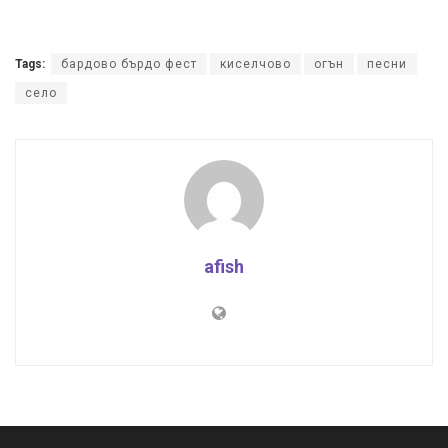
Tags:
бардово бърдо фест
киселчово
огън
песни
село
afish