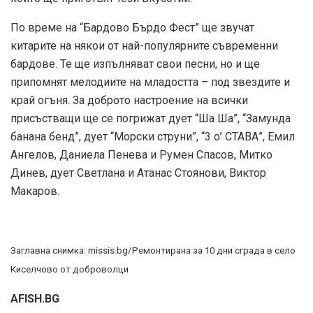
По време на “Бардово Бърдо Фест” ще звучат
китарите на някои от най-популярните съвременни
бардове. Те ще изпълняват свои песни, но и ще
припомнят мелодиите на младостта – под звездите и
край огъня. За доброто настроение на всички
присъстващи ще се погрижат дует “Ша Ша”, “Замунда
банана бенд”, дует “Морски струни”, “3 о’ СТАВА”, Емил
Ангелов, Даниела Пенева и Румен Спасов, Митко
Динев, дует Светлана и Атанас Стоянови, Виктор
Макаров.
Заглавна снимка: missis.bg/Ремонтирана за 10 дни сграда в село
Киселчово от доброволци
AFISH.BG