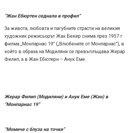
“Жан Ебюртен седнала в профил”
За живота, любовта и пагубните страсти на великия
художник режисьорът Жак Бекер снима през 1957 г.
филма „Монпарнас 19” („Влюбените от Монпарнас”), в
който в образа на Модиляни се превъплъщава Жерар
Филип, а в Жан Ебютерн – Анук Еме.
Жерар Филип (Модиляни) и Анук Еме (Жан) в
“Монпарнас 19”
“Момиче с блуза на точки”