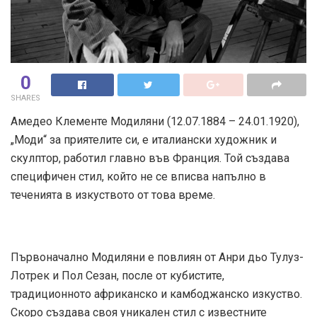
0
SHARES
Амедео Клементе Модиляни (12.07.1884 – 24.01.1920),
„Моди“ за приятелите си, е италиански художник и
скулптор, работил главно във Франция. Той създава
специфичен стил, който не се вписва напълно в
теченията в изкуството от това време.
Първоначално Модиляни е повлиян от Анри дьо Тулуз-
Лотрек и Пол Сезан, после от кубистите,
традиционното африканско и камбоджанско изкуство.
Скоро създава своя уникален стил с известните