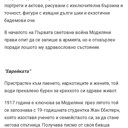
портрети и актове, рисувани с изключителна бързина и
точност, фигури с изящни дълги шии и екзотични
бадемови очи.
В началото на Първата световна война Модиляни
прави опит да се запише в армията, но е отхвърлен
поради лошото му здравословно състояние.
“Еврейката”
Пристрастен към пиенето, наркотиците и жените, той
води прекалено бурен за крехкото си здраве живот.
1917 година е ключова за Модиляни: през лятото той
се запознава с 19-годишната студентка Жан Ебютерн,
която изоставя ученето и семейството си, за да стане
негова спътница. Получава писмо от своя бивша