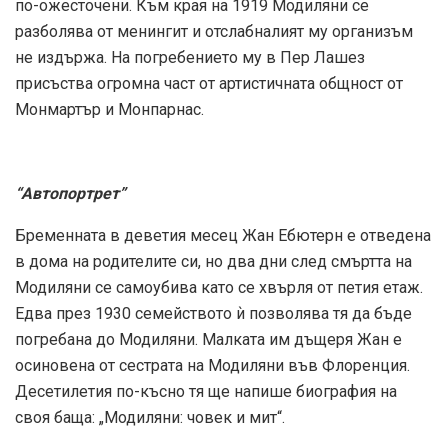
по-ожесточени. Към края на 1919 Модиляни се
разболява от менингит и отслабналият му организъм
не издържа. На погребението му в Пер Лашез
присъства огромна част от артистичната общност от
Монмартър и Монпарнас.
“Автопортрет”
Бременната в деветия месец Жан Ебютерн е отведена
в дома на родителите си, но два дни след смъртта на
Модиляни се самоубива като се хвърля от петия етаж.
Едва през 1930 семейството ѝ позволява тя да бъде
погребана до Модиляни. Малката им дъщеря Жан е
осиновена от сестрата на Модиляни във Флоренция.
Десетилетия по-късно тя ще напише биография на
своя баща: „Модиляни: човек и мит“.