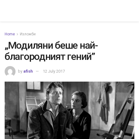
Home
Изложби
„Модиляни беше най-
благородният гений”
by
afish
12 July 2017