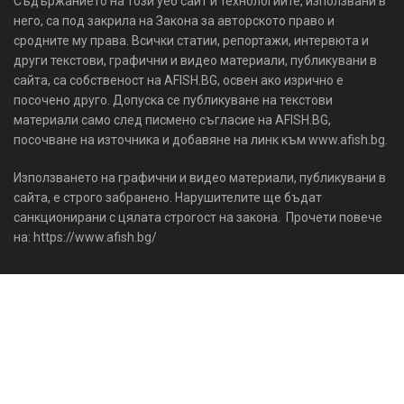
Съдържанието на този уеб сайт и технологиите, използвани в
него, са под закрила на Закона за авторското право и
сродните му права. Всички статии, репортажи, интервюта и
други текстови, графични и видео материали, публикувани в
сайта, са собственост на AFISH.BG, освен ако изрично е
посочено друго. Допуска се публикуване на текстови
материали само след писмено съгласие на AFISH.BG,
посочване на източника и добавяне на линк към www.afish.bg.
Използването на графични и видео материали, публикувани в
сайта, е строго забранено. Нарушителите ще бъдат
санкционирани с цялата строгост на закона. Прочети повече
на: https://www.afish.bg/