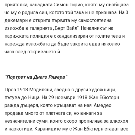
приятелка, канадката Симон Тирио, която му съобщава,
че му е родила син, когото той така и не признава. На 3
декември е открита първата му самостоятелна
изложба в галерията „Берт Вайл“. Началникът на
парижката полиция е скандализиран от голите тела и
нарежда изложбата да бъде закрита едва няколко
часа след откриването ѝ.
“Портрет на Диего Ривера”
През 1918 Модиляни, заедно с други художници,
пътува до Ница. На 29 ноември 1918 Жан Ебютерн
ражда дъщеря, която кръщават на нея. Амедео
продава много от платната си, но винаги за
незначителни суми, които скоро пропилява за алкохол
и наркотици. Караниците му с Жан Ебютерн стават все