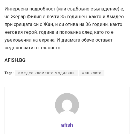
Интересна подробност (или съдбовно съвпадение) е,
че Жерар Филип е почти 35 годишен, както и Амадео
при срещата си с Жан, и си отива на 36 години, както
неговия герой, година и половина след като го е
увековечил на екрана. И двамата обаче остават
недокоснати от тленното.
AFISH.BG
Tags:
амедео клементе модиляни
жан кокто
afish