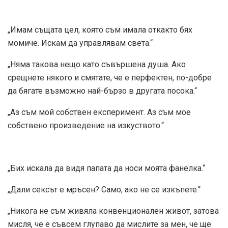
„Имам същата цел, която съм имала откакто бях
момиче. Искам да управлявам света.“
„Няма такова нещо като съвършена душа. Ако
срещнете някого и смятате, че е перфектен, по-добре
да бягате възможно най-бързо в другата посока.“
„Аз съм мой собствен експеримент. Аз съм мое
собствено произведение на изкуството.“
„Бих искала да видя папата да носи моята фанелка.“
„Дали сексът е мръсен? Само, ако не се изкъпете.“
„Никога не съм живяла конвенционален живот, затова
мисля, че е съвсем глупаво да мислите за мен, че ще