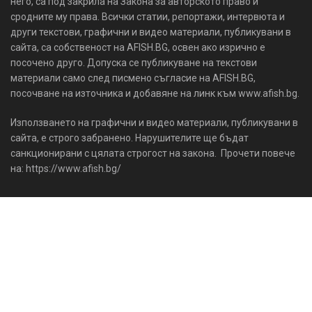
него, са под закрила на Закона за авторското право и
сродните му права. Всички статии, репортажи, интервюта и
други текстови, графични и видео материали, публикувани в
сайта, са собственост на AFISH.BG, освен ако изрично е
посочено друго. Допуска се публикуване на текстови
материали само след писмено съгласие на AFISH.BG,
посочване на източника и добавяне на линк към www.afish.bg.
Използването на графични и видео материали, публикувани в
сайта, е строго забранено. Нарушителите ще бъдат
санкционирани с цялата строгост на закона. Прочети повече
на: https://www.afish.bg/