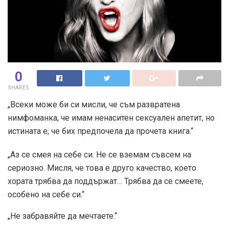
0
SHARES
„Всеки може би си мисли, че съм развратена
нимфоманка, че имам ненаситен сексуален апетит, но
истината е, че бих предпочела да прочета книга.“
„Аз се смея на себе си. Не се вземам съвсем на
сериозно. Мисля, че това е друго качество, което
хората трябва да поддържат… Трябва да се смеете,
особено на себе си.“
„Не забравяйте да мечтаете.“