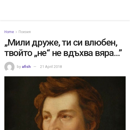
Home
Поезия
„Мили друже, ти си влюбен,
твойто „не“ не вдъхва вяра…”
by
afish
21 April 2018