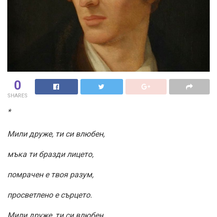
0
SHARES
*
Мили друже, ти си влюбен,
мъка ти бразди лицето,
помрачен е твоя разум,
просветлено е сърцето.
Мили друже, ти си влюбен,