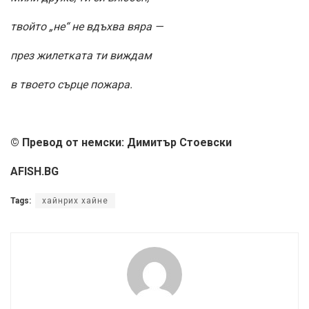
твойто „не“ не вдъхва вяра —
през жилетката ти виждам
в твоето сърце пожара.
© Превод от немски: Димитър Стоевски
AFISH.BG
Tags:
хайнрих хайне