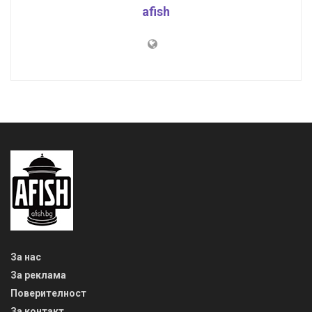
afish
За нас
За реклама
Поверителност
За контакт