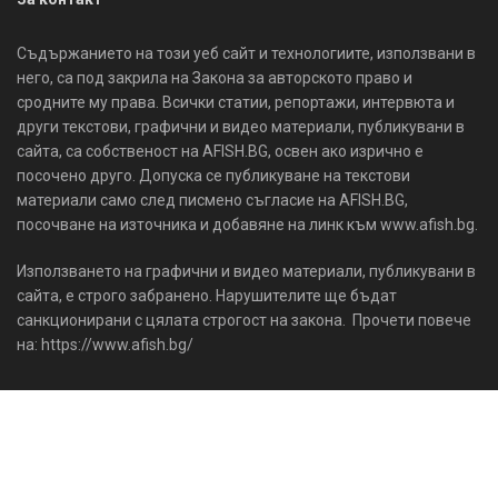
Съдържанието на този уеб сайт и технологиите, използвани в
него, са под закрила на Закона за авторското право и
сродните му права. Всички статии, репортажи, интервюта и
други текстови, графични и видео материали, публикувани в
сайта, са собственост на AFISH.BG, освен ако изрично е
посочено друго. Допуска се публикуване на текстови
материали само след писмено съгласие на AFISH.BG,
посочване на източника и добавяне на линк към www.afish.bg.
Използването на графични и видео материали, публикувани в
сайта, е строго забранено. Нарушителите ще бъдат
санкционирани с цялата строгост на закона. Прочети повече
на: https://www.afish.bg/