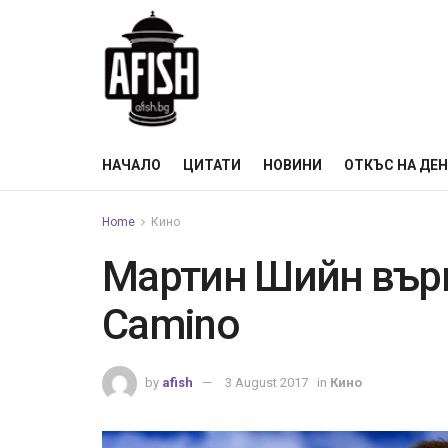
НАЧАЛО
ЦИТАТИ
НОВИНИ
ОТКЪС НА ДЕ
Home
Кино
Мартин Шийн върв
Camino
by
afish
3 August 2017
in
Кино