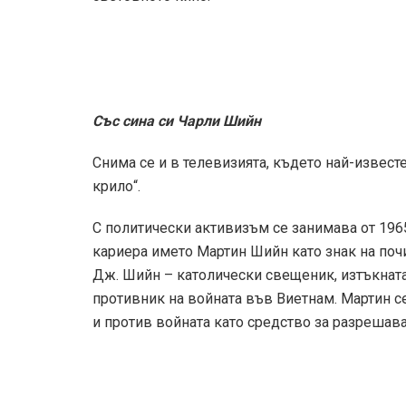
Със сина си Чарли Шийн
Снима се и в телевизията, където най-известе
крило“.
С политически активизъм се занимава от 1965
кариера името Мартин Шийн като знак на по
Дж. Шийн – католически свещеник, изтъкната
противник на войната във Виетнам. Мартин с
и против войната като средство за разрешав