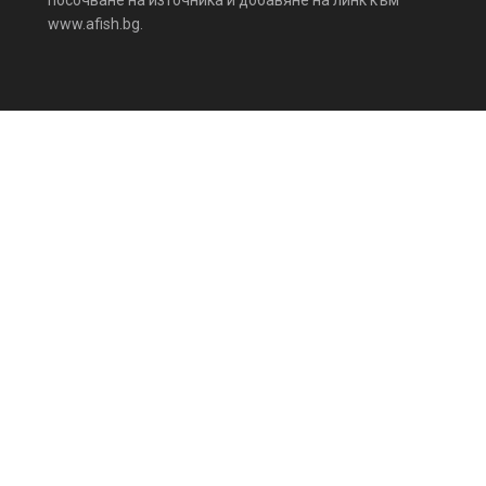
посочване на източника и добавяне на линк към
www.afish.bg.