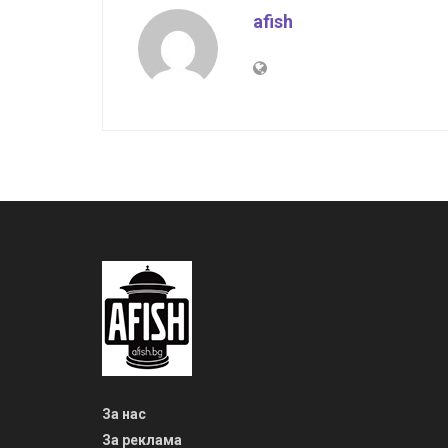
afish
За нас
За реклама