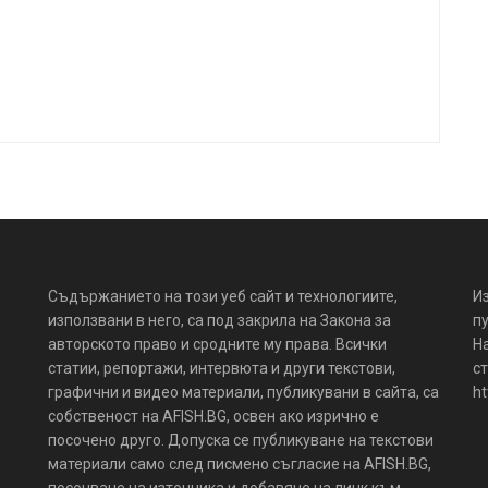
Съдържанието на този уеб сайт и технологиите,
И
използвани в него, са под закрила на Закона за
пу
авторското право и сродните му права. Всички
Н
статии, репортажи, интервюта и други текстови,
ст
графични и видео материали, публикувани в сайта, са
ht
собственост на AFISH.BG, освен ако изрично е
посочено друго. Допуска се публикуване на текстови
материали само след писмено съгласие на AFISH.BG,