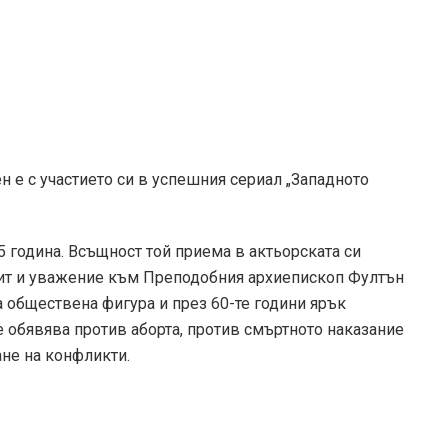
н е с участието си в успешния сериал „Западното
 година. Всъщност той приема в актьорската си
чит и уважение към Преподобния архиепископ Фултън
 обществена фигура и през 60-те години ярък
е обявява против аборта, против смъртното наказание
ане на конфликти.