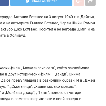
Share on Twitter
ардо Антонио Естевес на 3 август 1940 г. в Дейтън,
 е на актьорите Емилио Естевес, Чарли Шийн, Рамон
 актьор Джо Естевес. Носител е на награда „Еми” и на
вата в Холивуд.
чески филм „Апокалипсис сега“, който заклеймява
ва в друг исторически филм – „Ганди“. Снима
си да се превъплъщава в разнолики образи. И в „Джей
зуел”, „Смотаняци”, „Хвани ме, ако можеш”,
и „Молба за дъжд“, „Пътят”, повече от четири
леда в паметта на зрителите и свой почерк в