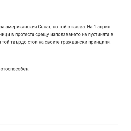
за американския Сенат, но той отказва. На 1 април
тници в протеста срещу използването на пустинята в
 и той твърдо стои на своите граждански принципи.
ботоспособен.