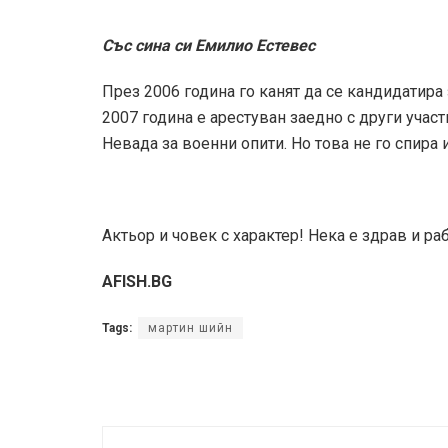
Със сина си Емилио Естевес
През 2006 година го канят да се кандидатира 
2007 година е арестуван заедно с други учас
Невада за военни опити. Но това не го спира
Актьор и човек с характер! Нека е здрав и ра
AFISH.BG
Tags:
мартин шийн