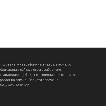
зползването на графични и видео материали,
бликувани в сайта, е строго забранено.
арушителите ще бъдат санкционирани с цялата
рогост на закона. Прочети повече на:
tps://www.afish.bg/