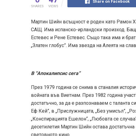
Share on Facebook
SHARES
VIEWS
Мартин Шийн всъщност е роден като Рамон Хер
САЩ. Има испанско-ирландски произход. Баща
Естевес и Рене Естевес. Също така има и брат
„Златен глобус”. Има звезда на Алеята на сла
В “Апокалипсис сега”
През 1979 година се снима в станалия истори
войната във Виетнам. През 1982 година участ
достатъчно, за да е разпознаваем с таланта 
Еф Кей”, в „Прислужницата, „Без умисъл”, „Ро
„Конспирацията Ешелон“, „Любовта се случва“ 
десетилетия Мартин Шийн остава достатъчна с
световното кино.