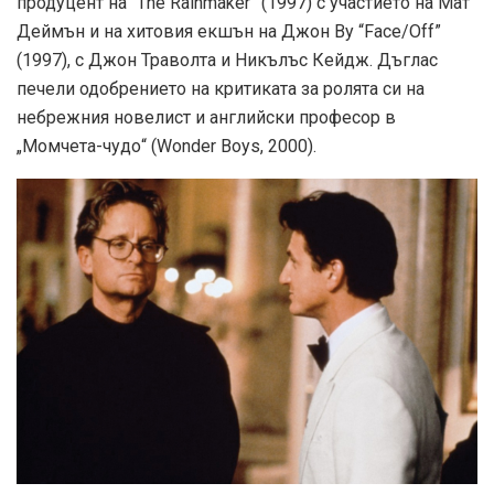
продуцент на “The Rainmaker” (1997) с участието на Мат
Деймън и на хитовия екшън на Джон Ву “Face/Off”
(1997), с Джон Траволта и Никълъс Кейдж. Дъглас
печели одобрението на критиката за ролята си на
небрежния новелист и английски професор в
„Момчета-чудо“ (Wonder Boys, 2000).