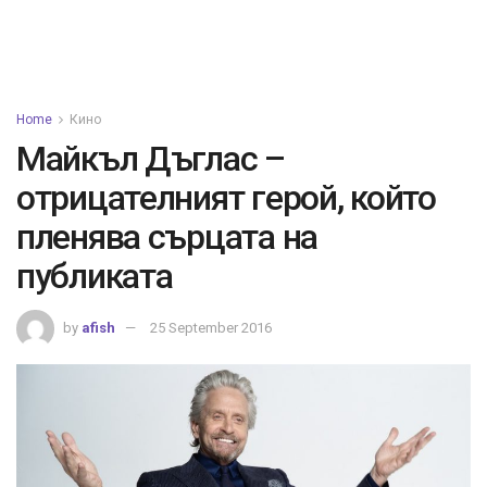
Home
Кино
Майкъл Дъглас –
отрицателният герой, който
пленява сърцата на
публиката
by
afish
25 September 2016