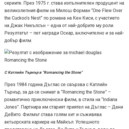
сериите. През 1975 г. става изпълнителен продуцент на
великолепния филм на Милош Форман “One Flew Over
the Cuckoo’s Nest” по романа на Кен Киси, с участието
на Джак Никълсън – една от най-добрите му роли.
Резултатът – пет награди Оскар, включително и за най-
добър филм.
С Катлийн Търнър в “Romancing the Stone”
През 1984 година Дъглас се свързва с Катлийн
Търнър, за да се снимат в “Romancing the Stone” –
романтично приключенски филм, в стила на “Indiana
Jones”. Партнира им старият приятел на Дъглас – Дани
ДеВито. Филмът става голям хит и съживява
актьорската кариера на Майкъл. Успешното