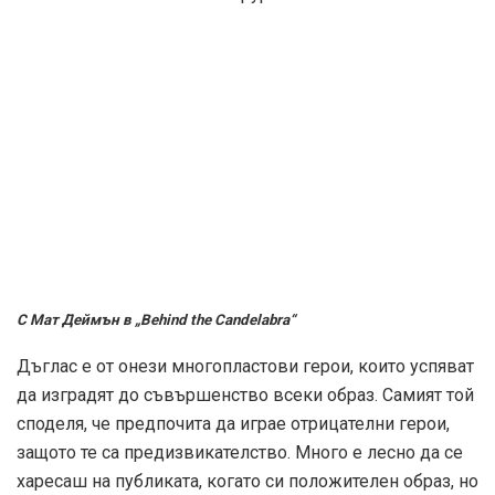
С Мат Деймън в „Behind the Candelabra“
Дъглас е от онези многопластови герои, които успяват
да изградят до съвършенство всеки образ. Самият той
споделя, че предпочита да играе отрицателни герои,
защото те са предизвикателство. Много е лесно да се
харесаш на публиката, когато си положителен образ, но