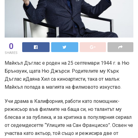
0
SHARES
Майкъл Дъглас е роден на 25 септември 1944 г. в Ню
Брънзуик, щата Ню Джърси. Родителите му Кърк
Дъглас иДаяна Хил са киноартисти, така от малък
Майкъл попада в магията на филмовото изкуство.
Учи драма в Калифорния, работи като помощник-
режисьор във филмите на баща си, но талантът му
блесва и за публика, и за критика в популярния сериал
от седемдесетте “Улиците на Сан Франциско”. Освен че
участва като актьор, той също и режисира две от