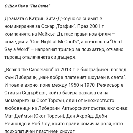
С Шон Пен в “The Game”
Двамата с Катрин Зита-Джоунс се снимат в
номинирания за Оскар „Трафик“. През 2001 г.
компанията на Майкъл Дъглас прави нов филм –
комедията “One Night at McCool’s”, а по-късно и “Don’t
Say a Word” – напрегнат трилър за психиатър, отчаяно
търсещ отвлечената си дъщеря.
„Behind the Candelabra“ от 2013 г. е биографичен поглед
към Либерачи, „най-добре платеният шоумен в света“.
И това е вярно, поне между 1950 и 1970. Режисьор е
Стивън Содърбърг, който базира разказа си на
мемоарите на Скот Торсън, един от множеството
любовници на Либерачи. Актьорският състав включва:
Мат Деймън (Скот Торсън), Дан Акройд, Деби
Рейнолдс и Роб Лоу, който прави комична роля, като
психопатичен пластичен хирург.