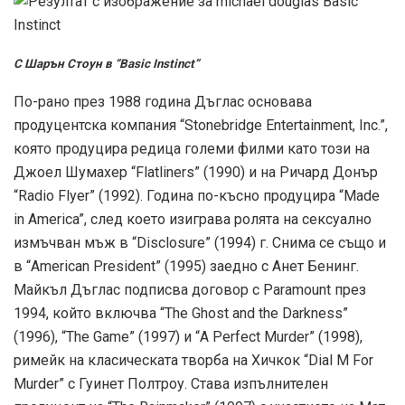
С Шарън Стоун в “Basic Instinct”
По-рано през 1988 година Дъглас основава
продуцентска компания “Stonebridge Entertainment, Inc.”,
която продуцира редица големи филми като този на
Джоел Шумахер “Flatliners” (1990) и на Ричард Донър
“Radio Flyer” (1992). Година по-късно продуцира “Made
in America”, след което изиграва ролята на сексуално
измъчван мъж в “Disclosure” (1994) г. Снима се също и
в “American President” (1995) заедно с Анет Бенинг.
Майкъл Дъглас подписва договор с Paramount през
1994, който включва “The Ghost and the Darkness”
(1996), “The Game” (1997) и “A Perfect Murder” (1998),
римейк на класическата творба на Хичкок “Dial M For
Murder” с Гуинет Полтроу. Става изпълнителен