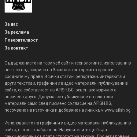
За нас
За реклама
Поверителност
За контакт
Съдържанието на този уеб сайт и технологиите, използвани в
него, са под закрила на Закона за авторското право и
сродните му права. Всички статии, репортажи, интервюта и
други текстови, графични и видео материали, публикувани в
сайта, са собственост на AFISH.BG, освен ако изрично е
посочено друго. Допуска се публикуване на текстови
материали само след писмено съгласие на AFISH.BG,
посочване на източника и добавяне на линк към www.afish.bg.
Използването на графични и видео материали, публикувани в
сайта, е строго забранено. Нарушителите ще бъдат
санкционирани с цялата строгост на закона. Прочети повече