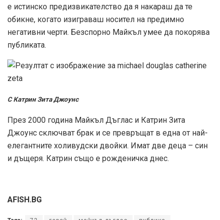
е истинско предизвикателство да я накараш да те
обикне, когато изиграваш носител на предимно
негативни черти. Безспорно Майкъл умее да покорява
публиката.
С Катрин Зита Джоунс
През 2000 година Майкъл Дъглас и Катрин Зита
Джоунс сключват брак и се превръщат в една от най-
елегантните холивудски двойки. Имат две деца – син
и дъщеря. Катрин също е рожденичка днес.
AFISH.BG