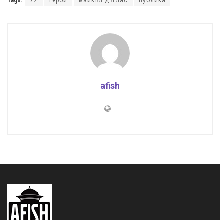
Tags:
72
герой
майкъл дъглас
публика
afish