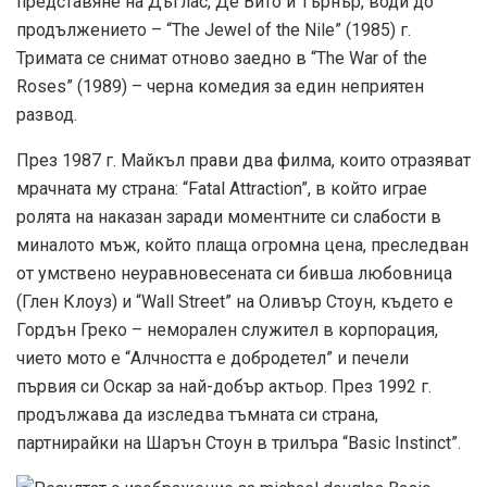
представяне на Дъглас, Де Вито и Търнър, води до
продължението – “The Jewel of the Nile” (1985) г.
Тримата се снимат отново заедно в “The War of the
Roses” (1989) – черна комедия за един неприятен
развод.
През 1987 г. Майкъл прави два филма, които отразяват
мрачната му страна: “Fatal Attraction”, в който играе
ролята на наказан заради моментните си слабости в
миналото мъж, който плаща огромна цена, преследван
от умствено неуравновесената си бивша любовница
(Глен Клоуз) и “Wall Street” на Оливър Стоун, където е
Гордън Греко – неморален служител в корпорация,
чието мото е “Алчността е добродетел” и печели
първия си Оскар за най-добър актьор. През 1992 г.
продължава да изследва тъмната си страна,
партнирайки на Шарън Стоун в трилъра “Basic Instinct”.