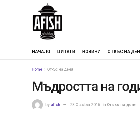
НАЧАЛО
ЦИТАТИ
НОВИНИ
ОТКЪС НА ДЕ
Home
Откъс на деня
Мъдростта на год
by
afish
23 October 2016
in
Откъс на деня