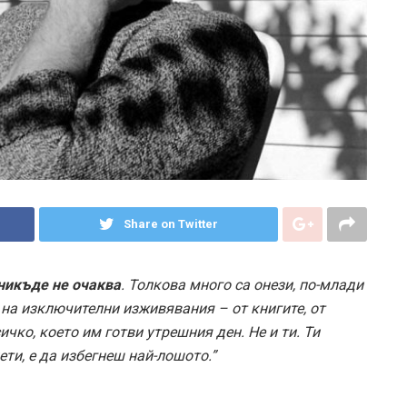
Share on Twitter
тникъде не очаква
. Толкова много са онези, по-млади
е на изключителни изживявания – от книгите, от
ичко, което им готви утрешния ден. Не и ти. Ти
ети, е да избегнеш най-лошото.”