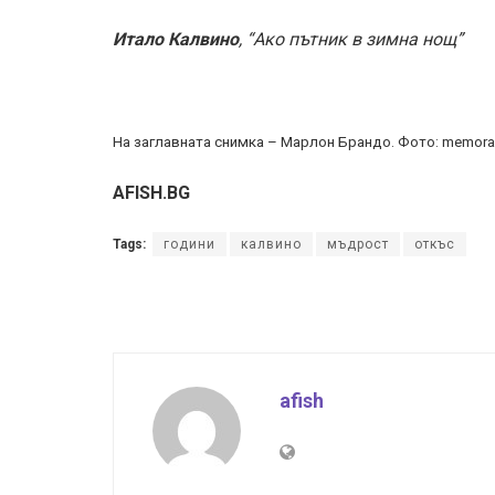
Итало Калвино
, “Ако пътник в зимна нощ”
На заглавната снимка – Марлон Брандо. Фото: memora
AFISH.BG
Tags:
години
калвино
мъдрост
откъс
afish