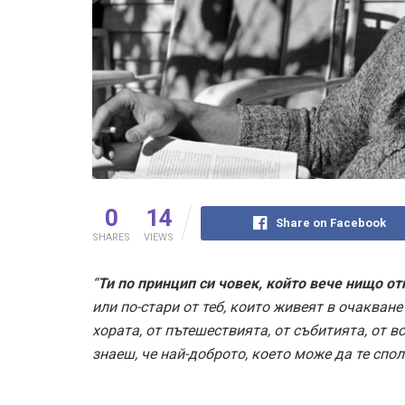
0
14
Share on Facebook
SHARES
VIEWS
“
Ти по принцип си човек, който вече нищо о
или по-стари от теб, които живеят в очакван
хората, от пътешествията, от събитията, от вс
знаеш, че най-доброто, което може да те спол