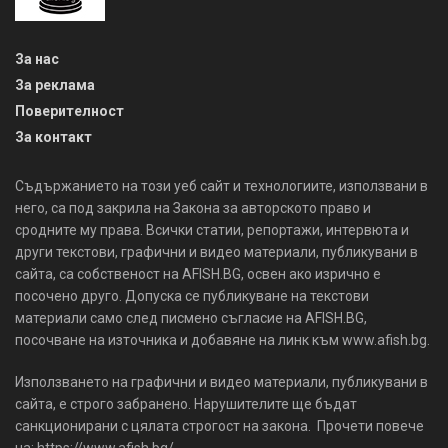
За нас
За реклама
Поверителност
За контакт
Съдържанието на този уеб сайт и технологиите, използвани в
него, са под закрила на Закона за авторското право и
сродните му права. Всички статии, репортажи, интервюта и
други текстови, графични и видео материали, публикувани в
сайта, са собственост на AFISH.BG, освен ако изрично е
посочено друго. Допуска се публикуване на текстови
материали само след писмено съгласие на AFISH.BG,
посочване на източника и добавяне на линк към www.afish.bg.
Използването на графични и видео материали, публикувани в
сайта, е строго забранено. Нарушителите ще бъдат
санкционирани с цялата строгост на закона. Прочети повече
на: https://www.afish.bg/