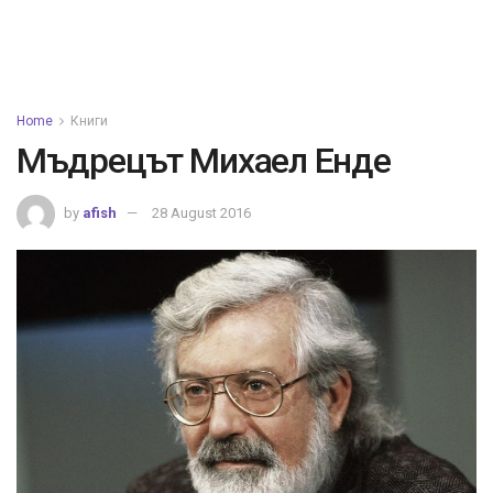
Home
Книги
Мъдрецът Михаел Енде
by
afish
28 August 2016