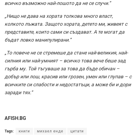
всичко възможно най-лошото да не се случи.”
„Нищо не дава на хората толкова много власт,
колкото лъжата. Защото хората, детето ми, живеят с
представите, които сами си създават. А те могат да
бъдат ловко манипулирани.”
„То повече не се стремеше да стане най-великия, най-
силния или най-умният – всичко това вече беше зад
гърба му. Той тъгуваше за това да бъде обичан –
добър или лош, красив или грозен, умен или глупав – с
всичките си слабости и недостатъци, а може би и дори
заради тях.”
AFISH.BG
Tags:
книги
михаел енде
цитати