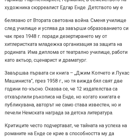
художника сюрреалист Едгар Енде. Детството му е
белязано от Втората световна война. Сменя училище
след училище и успява да завърши образованието си
чак през 1948 г. поради дезертирането му от
хитлеристката младежка организация за защита на
родината. Има диплома от театрално училище, работи
като актьор, сценарист и драматург.
Завършва първата си книга – „Джим Копчето и Лукас
Машиниста”, през 1958 г., но тя вижда бял свят две
години по-късно. Оказва се, че 12 издателства са
отхвърлили ръкописа на Енде, но когато книгата е
публикувана, авторът не само става известен, но и
печели Немската награда за детска литература.
Критиците често подчертават, че тайната на успеха на
романите на Енде се крие в способността му да