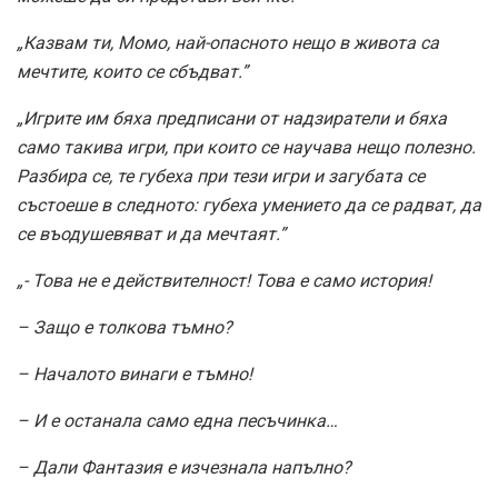
„Казвам ти, Момо, най-опасното нещо в живота са
мечтите, които се сбъдват.”
„Игрите им бяха предписани от надзиратели и бяха
само такива игри, при които се научава нещо полезно.
Разбира се, те губеха при тези игри и загубата се
състоеше в следното: губеха умението да се радват, да
се въодушевяват и да мечтаят.”
„- Това не е действителност! Това е само история!
– Защо е толкова тъмно?
– Началото винаги е тъмно!
– И е останала само една песъчинка…
– Дали Фантазия е изчезнала напълно?