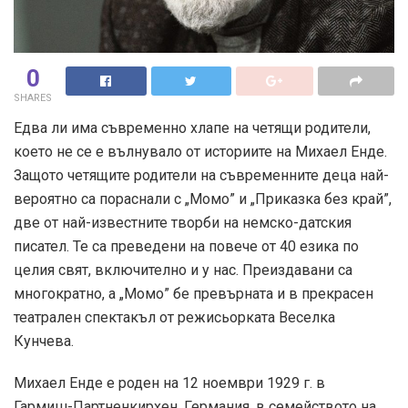
0
SHARES
Едва ли има съвременно хлапе на четящи родители,
което не се е вълнувало от историите на Михаел Енде.
Защото четящите родители на съвременните деца най-
вероятно са пораснали с „Момо” и „Приказка без край”,
две от най-известните творби на немско-датския
писател. Те са преведени на повече от 40 езика по
целия свят, включително и у нас. Преиздавани са
многократно, а „Момо” бе превърната и в прекрасен
театрален спектакъл от режисьорката Веселка
Кунчева.
Михаел Енде е роден на 12 ноември 1929 г. в
Гармиш-Партненкирхен, Германия, в семейството на