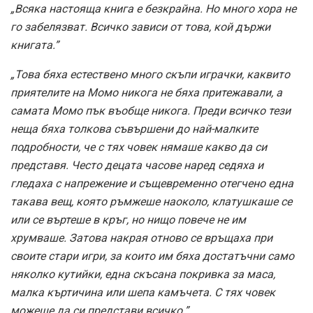
„Всяка настояща книга е безкрайна. Но много хора не
го забелязват. Всичко зависи от това, кой държи
книгата.”
„Това бяха естествено много скъпи играчки, каквито
приятелите на Момо никога не бяха притежавали, а
самата Момо пък въобще никога. Преди всичко тези
неща бяха толкова съвършени до най-малките
подробности, че с тях човек нямаше какво да си
представя. Често децата часове наред седяха и
гледаха с напрежение и същевременно отегчено една
такава вещ, която ръмжеше наоколо, клатушкаше се
или се въртеше в кръг, но нищо повече не им
хрумваше. Затова накрая отново се връщаха при
своите стари игри, за които им бяха достатъчни само
няколко кутийки, една скъсана покривка за маса,
малка къртичина или шепа камъчета. С тях човек
можеше да си представи всичко.”