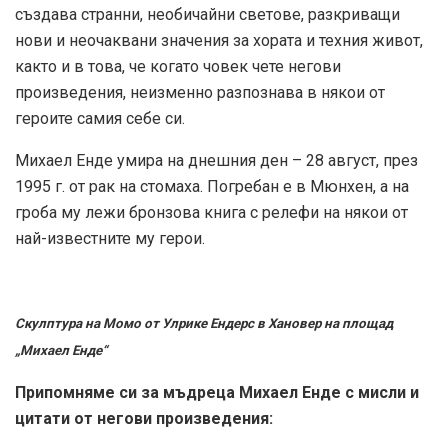
създава странни, необичайни светове, разкриващи
нови и неочаквани значения за хората и техния живот,
както и в това, че когато човек чете негови
произведения, неизменно разпознава в някои от
героите самия себе си.
Михаел Енде умира на днешния ден – 28 август, през
1995 г. от рак на стомаха. Погребан е в Мюнхен, а на
гроба му лежи бронзова книга с релефи на някои от
най-известните му герои.
Скулптура на Момо от Улрике Ендерс в Хановер на площад
„Михаел Енде“
Припомняме си за мъдреца Михаел Енде с мисли и
цитати от негови произведения: