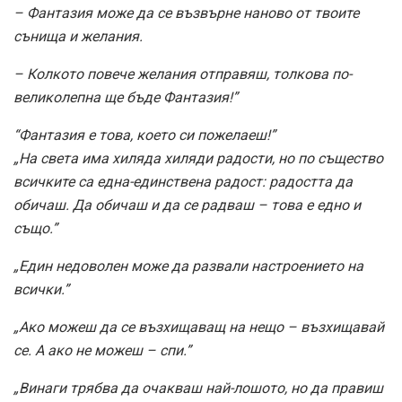
– Фантазия може да се възвърне наново от твоите
сънища и желания.
– Колкото повече желания отправяш, толкова по-
великолепна ще бъде Фантазия!”
“Фантазия е това, което си пожелаеш!”
„На света има хиляда хиляди радости, но по същество
всичките са една-единствена радост: радостта да
обичаш. Да обичаш и да се радваш – това е едно и
също.”
„Един недоволен може да развали настроението на
всички.”
„Ако можеш да се възхищаващ на нещо – възхищавай
се. А ако не можеш – спи.”
„Винаги трябва да очакваш най-лошото, но да правиш