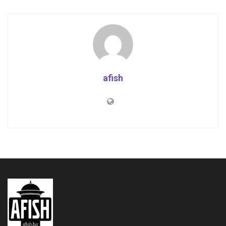
afish