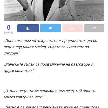
0
SHARES
„Понякога съм като кучетата – предпочитам да се
скрия под някоя мебел, където се чувствам по-
сигурен.”
„Женските сълзи са продължение на разговора с
други средства.”
„Италианецът не се занимава със секс, той просто
много говори за него.”
„Лесно е да накараш влюбената жена да прави това,