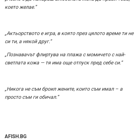
което желае.”
„Актьорството е игра, в която през цялото време ти не
си ти, а някой друг.”
„Познавачът флиртува на плажа с момичето с най-
светлата кожа — тя има още отпуск пред себе си.”
„Никога не съм броил жените, които съм имал – а
просто съм ги обичал.”
AFISH.BG