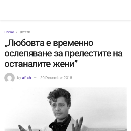
Home
Цитати
„Любовта е временно
ослепяване за прелестите на
останалите жени”
by
afish
20 December 2018