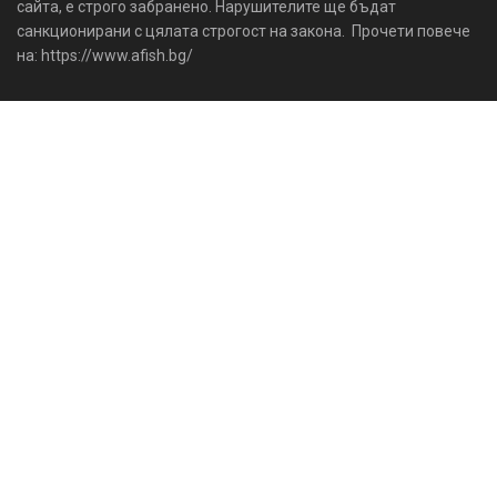
сайта, е строго забранено. Нарушителите ще бъдат
санкционирани с цялата строгост на закона. Прочети повече
на: https://www.afish.bg/