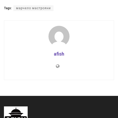
Tags:
марчело мастрояни
afish