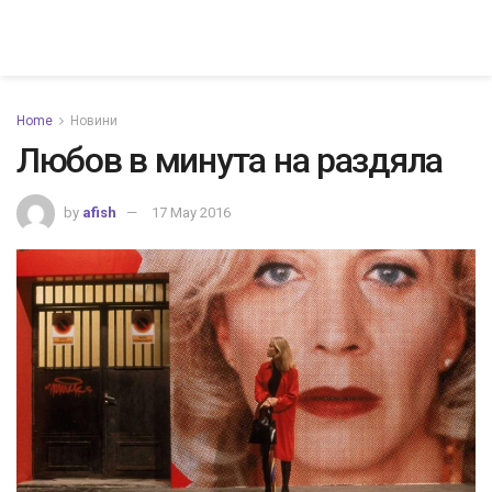
Home
Новини
Любов в минута на раздяла
by
afish
17 May 2016