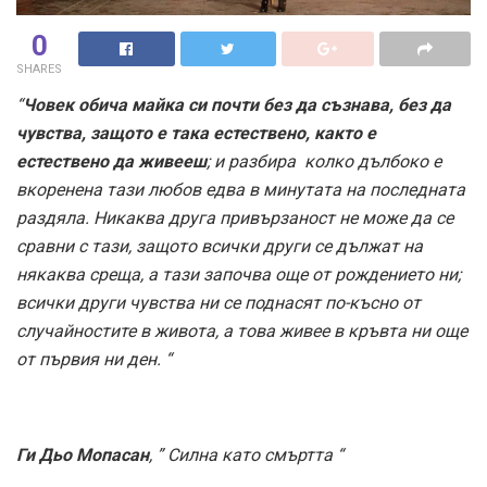
0
SHARES
“
Човек обича майка си почти без да съзнава, без да
чувства, защото е така естествено, както е
естествено да живееш
; и разбира колко дълбоко е
вкоренена тази любов едва в минутата на последната
раздяла. Никаква друга привързаност не може да се
сравни с тази, защото всички други се дължат на
някаква среща, а тази започва още от рождението ни;
всички други чувства ни се поднасят по-късно от
случайностите в живота, а това живее в кръвта ни още
от първия ни ден. “
Ги Дьо Мопасан
, ” Силна като смъртта “