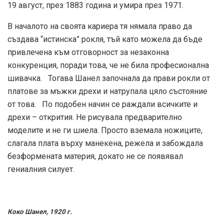
19 август, през 1883 година и умира през 1971.
В началото на своята кариера тя нямала право да
създава “истинска” рокля, тъй като можела да бъде
привлечена към отговорност за незаконна
конкуренция, поради това, че не била професионална
шивачка. Тогава Шанел започнала да прави рокли от
платове за мъжки дрехи и натрупала цяло състояние
от това. По подобен начин се раждали всичките и
дрехи – открития. Не рисувала предварително
моделите и не ги шиела. Просто вземала ножиците,
слагала плата върху манекена, режела и забождала
безформената материя, докато не се появявал
гениалния силует.
Коко Шанел, 1920 г.