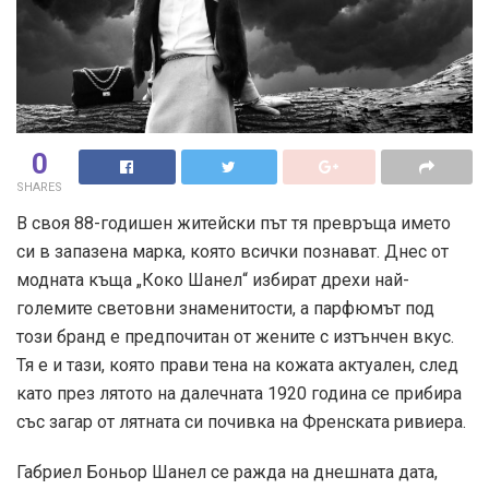
0
SHARES
В своя 88-годишен житейски път тя превръща името
си в запазена марка, която всички познават. Днес от
модната къща „Коко Шанел“ избират дрехи най-
големите световни знаменитости, а парфюмът под
този бранд е предпочитан от жените с изтънчен вкус.
Тя е и тази, която прави тена на кожата актуален, след
като през лятото на далечната 1920 година се прибира
със загар от лятната си почивка на Френската ривиера.
Габриел Боньор Шанел се ражда на днешната дата,