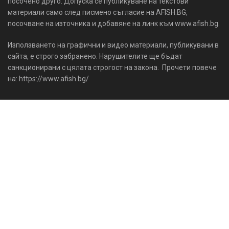
посочено друго. Допуска се публикуване на текстови
материали само след писмено съгласие на AFISH.BG,
посочване на източника и добавяне на линк към www.afish.bg.
Използването на графични и видео материали, публикувани в
сайта, е строго забранено. Нарушителите ще бъдат
санкционирани с цялата строгост на закона. Прочети повече
на: https://www.afish.bg/