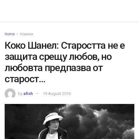
Home
Новини
Коко Шанел: Старостта не е
защита срещу любов, но
любовта предпазва от
старост…
by
afish
19 August 2016