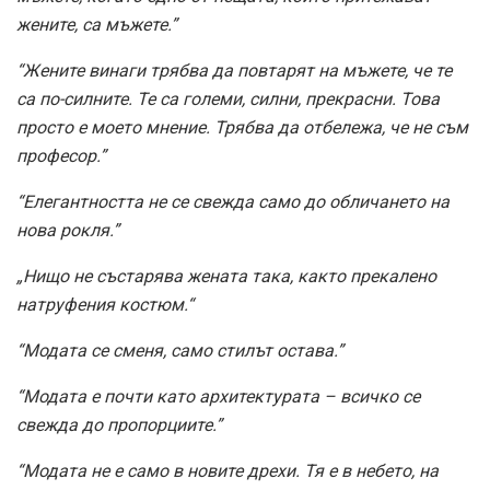
жените, са мъжете.”
“Жените винаги трябва да повтарят на мъжете, че те
са по-силните. Те са големи, силни, прекрасни. Това
просто е моето мнение. Трябва да отбележа, че не съм
професор.”
“Елегантността не се свежда само до обличането на
нова рокля.”
„Нищо не състарява жената така, както прекалено
натруфения костюм.“
“Модата се сменя, само стилът остава.”
“Модата е почти като архитектурата – всичко се
свежда до пропорциите.”
“Модата не е само в новите дрехи. Тя е в небето, на