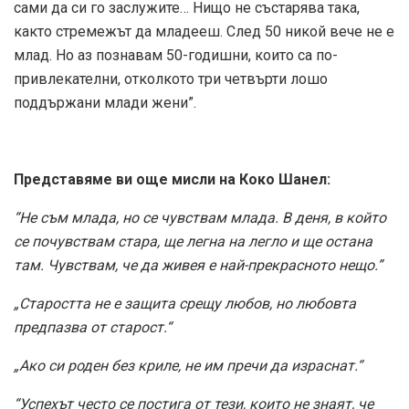
сами да си го заслужите… Нищо не състарява така,
както стремежът да младееш. След 50 никой вече не е
млад. Но аз познавам 50-годишни, които са по-
привлекателни, отколкото три четвърти лошо
поддържани млади жени”.
Представяме ви още мисли на Коко Шанел:
“Не съм млада, но се чувствам млада. В деня, в който
се почувствам стара, ще легна на легло и ще остана
там. Чувствам, че да живея е най-прекрасното нещо.”
„Старостта не е защита срещу любов, но любовта
предпазва от старост.“
„Ако си роден без криле, не им пречи да израснат.“
“Успехът често се постига от тези, които не знаят, че