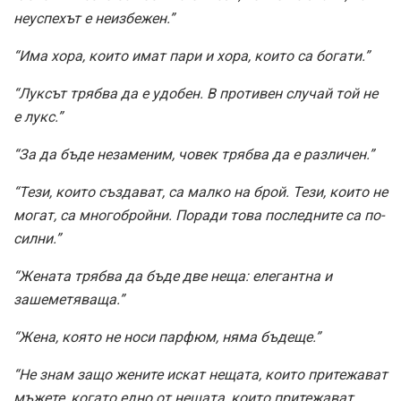
неуспехът е неизбежен.”
“Има хора, които имат пари и хора, които са богати.”
“Луксът трябва да е удобен. В противен случай той не
е лукс.”
“За да бъде незаменим, човек трябва да е различен.”
“Тези, които създават, са малко на брой. Тези, които не
могат, са многобройни. Поради това последните са по-
силни.”
“Жената трябва да бъде две неща: елегантна и
зашеметяваща.”
“Жена, която не носи парфюм, няма бъдеще.”
“Не знам защо жените искат нeщата, които притежават
мъжете, когато едно от нещата, които притежават