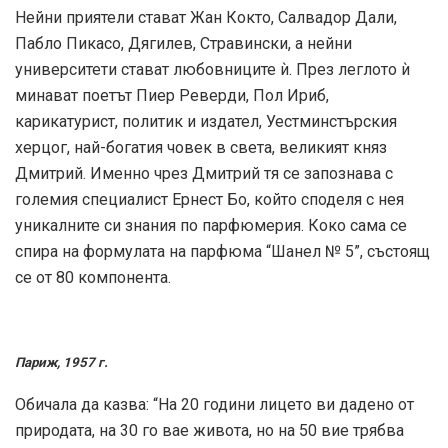
Нейни приятели стават Жан Кокто, Салвадор Дали,
Пабло Пикасо, Дягилев, Стравински, а нейни
университети стават любовниците ѝ. През леглото ѝ
минават поетът Пиер Реверди, Пол Ириб,
карикатурист, политик и издател, Уестминстърския
херцог, най-богатия човек в света, великият княз
Дмитрий. Именно чрез Дмитрий тя се запознава с
големия специалист Ернест Бо, който споделя с нея
уникалните си знания по парфюмерия. Коко сама се
спира на формулата на парфюма “Шанел № 5”, състоящ
се от 80 компонента.
Париж, 1957 г.
Обичала да казва: “На 20 години лицето ви дадено от
природата, на 30 го вае живота, но на 50 вие трябва