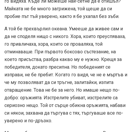
го видяха. Къде ли можеше най-сетне да е отишъл?
Майката не бе много загрижена, той щеше да си
пробие път тъй уверено, както я бе ухапал без зъби.
А той бе прехвърлил океана. Умееше да живее сам и
да не споделя нищо с никого. Хора, които преуспяваха,
го привличаха, хора, които се проваляха, той
отминаваше. При първото боксово състезание, на
което присъства, разбра какво му е нужно. Крещя за
победителя, докато пресипна. Но победеният се
изправи, не бе пребит. Когато го видя, че не е мъртъв и
че му позволяват да си тръгне, залитайки, изпита
отвращение. Това не бе за него. Но имаше нещо по-
добро: оръжията. Изстрелите убиват, изстрелите са
сериозно нещо. Той от сърце обикна оръжията, набави
си някои, захвана да търгува с тях, търгуваше все по-
уверено и по-дръзко.