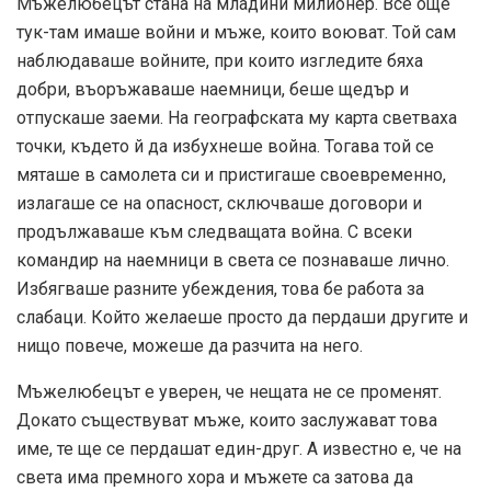
Мъжелюбецът стана на младини милионер. Все още
тук-там имаше войни и мъже, които воюват. Той сам
наблюдаваше войните, при които изгледите бяха
добри, въоръжаваше наемници, беше щедър и
отпускаше заеми. На географската му карта светваха
точки, където й да избухнеше война. Тогава той се
мяташе в самолета си и пристигаше своевременно,
излагаше се на опасност, сключваше договори и
продължаваше към следващата война. С всеки
командир на наемници в света се познаваше лично.
Избягваше разните убеждения, това бе работа за
слабаци. Който желаеше просто да пердаши другите и
нищо повече, можеше да разчита на него.
Мъжелюбецът е уверен, че нещата не се променят.
Докато съществуват мъже, които заслужават това
име, те ще се пердашат един-друг. А известно е, че на
света има премного хора и мъжете са затова да