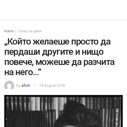
Home
Откъс на деня
„Който желаеше просто да
пердаши другите и нищо
повече, можеше да разчита
на него…”
by
afish
14 August 2018