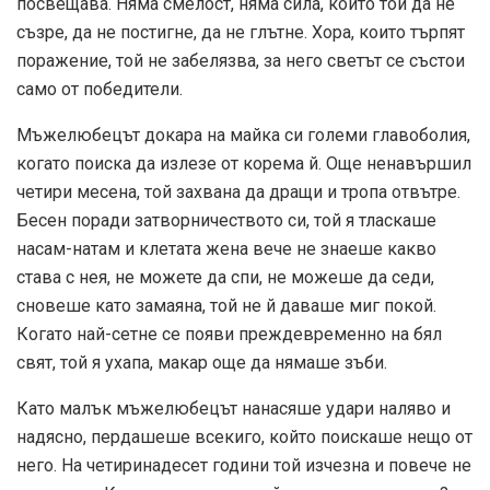
посвещава. Няма смелост, няма сила, които той да не
съзре, да не постигне, да не глътне. Хора, които търпят
поражение, той не забелязва, за него светът се състои
само от победители.
Мъжелюбецът докара на майка си големи главоболия,
когато поиска да излезе от корема й. Още ненавършил
четири месена, той захвана да дращи и тропа отвътре.
Бесен поради затворничеството си, той я тласкаше
насам-натам и клетата жена вече не знаеше какво
става с нея, не можете да спи, не можеше да седи,
сновеше като замаяна, той не й даваше миг покой.
Когато най-сетне се появи преждевременно на бял
свят, той я ухапа, макар още да нямаше зъби.
Като малък мъжелюбецът нанасяше удари наляво и
надясно, пердашеше всекиго, който поискаше нещо от
него. На четиринадесет години той изчезна и повече не