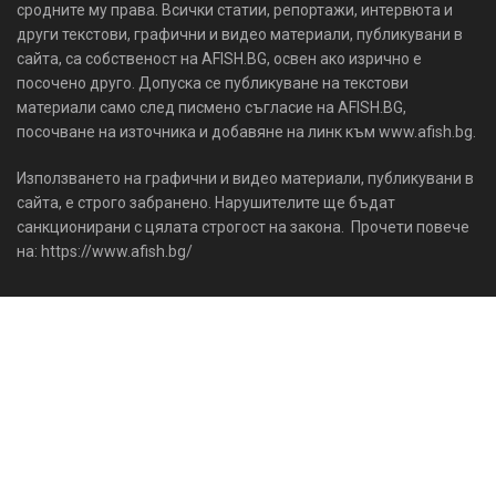
сродните му права. Всички статии, репортажи, интервюта и
други текстови, графични и видео материали, публикувани в
сайта, са собственост на AFISH.BG, освен ако изрично е
посочено друго. Допуска се публикуване на текстови
материали само след писмено съгласие на AFISH.BG,
посочване на източника и добавяне на линк към www.afish.bg.
Използването на графични и видео материали, публикувани в
сайта, е строго забранено. Нарушителите ще бъдат
санкционирани с цялата строгост на закона. Прочети повече
на: https://www.afish.bg/