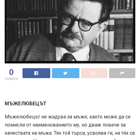
0
SHARES
МЪЖЕЛЮБЕЦЪТ
Мъжелюбецът не жадува за мъже, както може да се
помисли от наименованието му, но дваж повече за
качествата на мъжа. Тях той търси, усвоява ги, на тях се