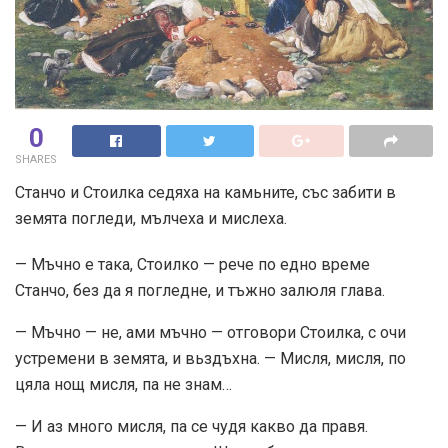
0
SHARES
Станчо и Стоилка седяха на камьните, със забити в
земята погледи, мълчеха и мислеха.
— Мъчно е така, Стоилко — рече по едно време
Станчо, без да я погледне, и тъжно залюля глава.
— Мъчно — не, ами мъчно — отговори Стоилка, с очи
устремени в земята, и вьздъхна. — Мисля, мисля, по
цяла нощ мисля, па не знам…
— И аз много мисля, па се чудя какво да правя.