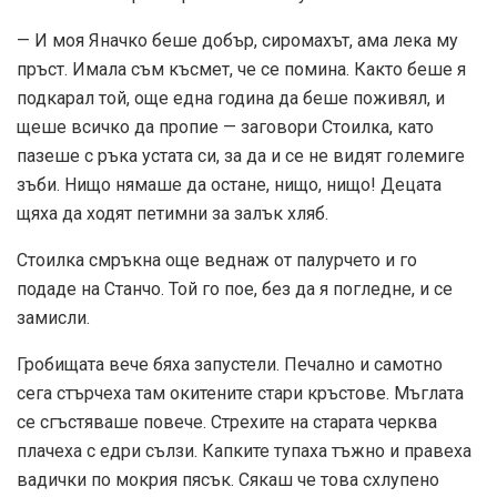
— И моя Яначко беше добър, сиромахът, ама лека му
пръст. Имала съм късмет, че се помина. Както беше я
подкарал той, още една година да беше поживял, и
щеше всичко да пропие — заговори Стоилка, като
пазеше с ръка устата си, за да и се не видят големиге
зъби. Нищо нямаше да остане, нищо, нищо! Децата
щяха да ходят петимни за залък хляб.
Стоилка смръкна още веднаж от палурчето и го
подаде на Станчо. Той го пое, без да я погледне, и се
замисли.
Гробищата вече бяха запустели. Печално и самотно
сега стърчеха там окитените стари кръстове. Мъглата
се сгъстяваше повече. Стрехите на старата черква
плачеха с едри сълзи. Капките тупаха тъжно и правеха
вадички по мокрия пясък. Сякаш че това схлупено