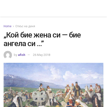
Home
Откъс на деня
„Кой бие жена си — бие
ангела си …”
by
afish
26 May 2018