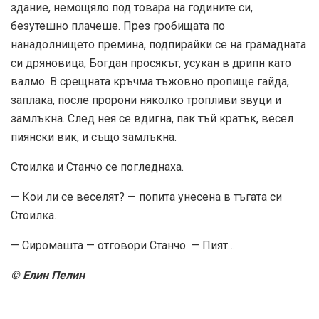
здание, немощяло под товара на годините си,
безутешно плачеше. През гробищата по
нанадолнището премина, подпирайки се на грамадната
си дряновица, Богдан просякът, усукан в дрипн като
валмо. В срещната кръчма тъжовно пропище гайда,
заплака, после пророни няколко тропливи звуци и
замлъкна. След нея се вдигна, пак тъй кратък, весел
пиянски вик, и също замлъкна.
Стоилка и Станчо се погледнаха.
— Кои ли се веселят? — попита унесена в тъгата си
Стоилка.
— Сиромашта — отговори Станчо. — Пият…
© Елин Пелин