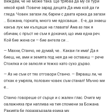
Виждам, че не може така. Ще трябва да му се тури
някой край. Повече зарад децата Да има кой да ги
гледа. Човек загази ли, барем с двата крака да загази
… Божана, горката, много ме ядосваше… Е-е, да знаеш
какъв лук ми кълцаше на главата! Ама аз пак я
обичам, с пръст не съм я докачил, що има една реч.
Кой бие жена си — бие ангела си …
— Махни, Станчо, не думай, че… Какви ги има! Да я
биеш, не, ами и земята под нея да не оставиш — рече
Стоилка и се залюля и тежко като сухо дърво.
— Аз не съм от тях отговори Станчо. — Вярваш ли, че
откак е умряла, половин човек съм станал! Мъчно ми
е…
Станчо говореше от сърце и с жален глас. Очиге му
овлажняха при наплива на тия спомени за Божана.
Ракията бе поразвързала езика му.