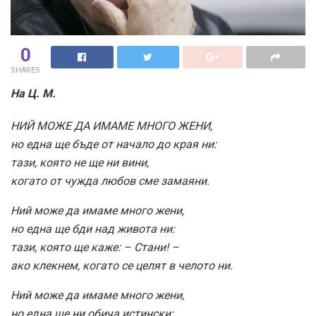
0
SHARES
На Ц. М.
НИЙ МОЖЕ ДА ИМАМЕ МНОГО ЖЕНИ,
но една ще бъде от начало до края ни:
тази, която не ще ни вини,
когато от чужда любов сме замаяни.
Ний може да имаме много жени,
но една ще бди над живота ни:
тази, която ще каже: – Стани! –
ако клекнем, когато се целят в челото ни.
Ний може да имаме много жени,
но една ще ни обича истински: