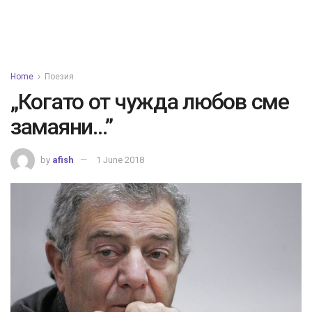
Home
Поезия
„Когато от чужда любов сме
замаяни…”
by
afish
1 June 2018