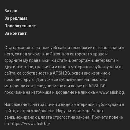
За нас
За реклама
Поверителност
За контакт
Съдържанието на този уеб сайт и технологиите, използвани в
него, са под закрила на Закона за авторското право и
сродните му права. Всички статии, репортажи, интервюта и
други текстови, графични и видео материали, публикувани в
сайта, са собственост на AFISH.BG, освен ако изрично е
посочено друго. Допуска се публикуване на текстови
материали само след писмено съгласие на AFISH.BG,
посочване на източника и добавяне на линк към www.afish.bg.
Използването на графични и видео материали, публикувани в
сайта, е строго забранено. Нарушителите ще бъдат
санкционирани с цялата строгост на закона. Прочети повече
на: https://www.afish.bg/