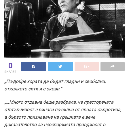
0
SHARES
„По-добре хората да бъдат гладни и свободни,
отколкото сити и с окови.”
„…Много отдавна беше разбрала, че престорената
отстъпчивост е винаги по-силна от явната съпротива,
а бързото признаване на грешката е вече
доказателство за неоспоримата правдивост в