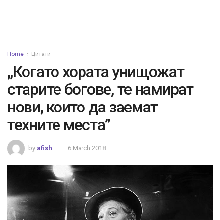
Home
Цитати
„Когато хората унищожат
старите богове, те намират
нови, които да заемат
техните места”
by
afish
6 March 2018