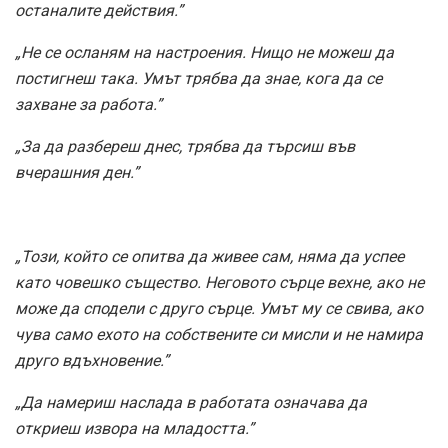
останалите действия.”
„Не се осланям на настроения. Нищо не можеш да
постигнеш така. Умът трябва да знае, кога да се
захване за работа.”
„За да разбереш днес, трябва да търсиш във
вчерашния ден.”
„Този, който се опитва да живее сам, няма да успее
като човешко същество. Неговото сърце вехне, ако не
може да сподели с друго сърце. Умът му се свива, ако
чува само ехото на собствените си мисли и не намира
друго вдъхновение.”
„Да намериш наслада в работата означава да
откриеш извора на младостта.”