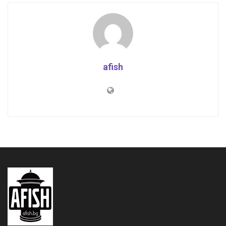
afish