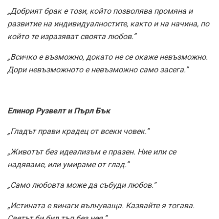
„Добрият брак е този, който позволява промяна и
развитие на индивидуалностите, както и на начина, по
който те изразяват своята любов.”
„Всичко е възможно, докато не се окаже невъзможно.
Дори невъзможното е невъзможно само засега.”
Елинор Рузвелт и Пърл Бък
„Гладът прави крадец от всеки човек.”
„Животът без идеализъм е празен. Ние или се
надяваме, или умираме от глад.”
„Само любовта може да събуди любов.”
„Истината е винаги вълнуваща. Казвайте я тогава.
Светът би бил тъп без нея.”