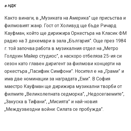
в НДК
Както винаги, в „Музиката на Америка” ще присъства и
филмовият жанр. Гост от Холивуд ще бъде Ричард
Кауфман, който ще дирижира Оркестъра на Класик ФМ
радио на 3 декември в зала „България”. Още през 1984
г. той започва работа в музикалния отдел на „Метро
Голдуин Майер студиос”, а наскоро отбеляза 25-ия си
сезон като главен диригент за филмови концерти на
оркестъра „Пасифик Симфони”. Носител е на „Грами” и
има две номинации за наградата „Еми”. В София
маестро Кауфман ще дирижира музикални творби от
филмите „Великолепната седморка”, „Недосегаемите”,
„Закуска в Тифани”, „Мисията” и най-новия
„Междузвездни войни: Силата се пробужда”.