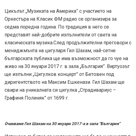
Цикълът „Музиката на Америка” с участието на
Оркестъра на Класик ФМ радио се организира за
седма поредна година. По традиция в него се
представят най-добрите изпълнители от света на
класическата музика.След продължителни преговори с
мениджмънта на цигуларя Гил Шахам, най-сетне
българската публика ще има възможност да го чуе на
живо на 30 януари 2017 г. в зала „България”. Виртуозът
ще изпълни „Цигулков концерт” от Бетовен под
диригентството на Максим Ешкенази. Гил Шахам ще
свири на уникалната си цигулка „Страдивариус –
Графиня Полиняк” от 1699 г.
Очакваме Гил Шахам на 30 януари 2017-а в зала “България”