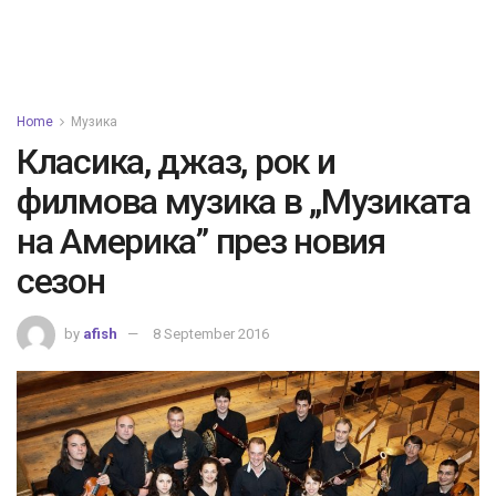
Home
Музика
Класика, джаз, рок и
филмова музика в „Музиката
на Америка” през новия
сезон
by
afish
8 September 2016