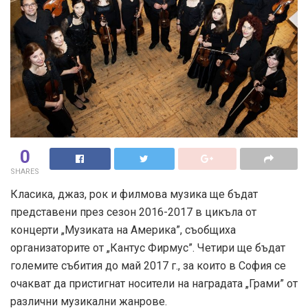
0
SHARES
Класика, джаз, рок и филмова музика ще бъдат
представени през сезон 2016-2017 в цикъла от
концерти „Музиката на Америка”, съобщиха
организаторите от „Кантус Фирмус”. Четири ще бъдат
големите събития до май 2017 г., за които в София се
очакват да пристигнат носители на наградата „Грами” от
различни музикални жанрове.