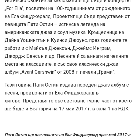
Истинско събитие за меломаните ще бъде и концертът
„For Ella”, посветен на 100-годишнината от рождението
на Ела Фицджералд. Проектът ще бъде представен от
певицата Пати Остин – истинска легенда на
американската джаз и соул музика. Кръщелница на
Дайна Уошингтън и Куинси Джоунс, през годините тя
работи и с Майкъл Джексън, Джеймс Инграм,
Джордж Бенсън и др. Песните й са винаги на челните
места на класациите, а със своя класически джаз
албум „Avant Gershwin” от 2008 г. печели „Грами”.
Тази година Пати Остин издава пореден джаз албум с
песни, превърнати от Ела Фицджералд в
хитове. Представя го със световно турне, част от което
ще бъде и България на 17 май 2017 г. в зала 1 на НДК.
Пати Остин ще пее песните на Ела Фицджералд през май 2017-а