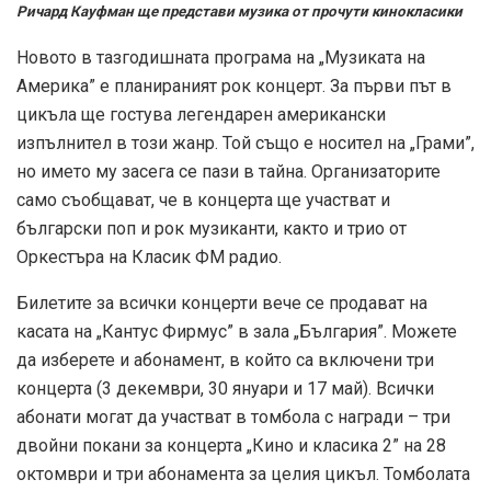
Ричард Кауфман ще представи музика от прочути кинокласики
Новото в тазгодишната програма на „Музиката на
Америка” е планираният рок концерт. За първи път в
цикъла ще гостува легендарен американски
изпълнител в този жанр. Той също е носител на „Грами”,
но името му засега се пази в тайна. Организаторите
само съобщават, че в концерта ще участват и
български поп и рок музиканти, както и трио от
Оркестъра на Класик ФМ радио.
Билетите за всички концерти вече се продават на
касата на „Кантус Фирмус” в зала „България”. Можете
да изберете и абонамент, в който са включени три
концерта (3 декември, 30 януари и 17 май). Всички
абонати могат да участват в томбола с награди – три
двойни покани за концерта „Кино и класика 2” на 28
октомври и три абонамента за целия цикъл. Томболата