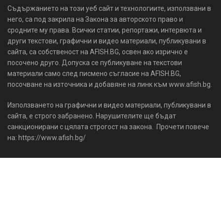
Съдържанието на този уеб сайт и технологиите, използвани в
него, са под закрила на Закона за авторското право и
сродните му права. Всички статии, репортажи, интервюта и
други текстови, графични и видео материали, публикувани в
сайта, са собственост на AFISH.BG, освен ако изрично е
посочено друго. Допуска се публикуване на текстови
материали само след писмено съгласие на AFISH.BG,
посочване на източника и добавяне на линк към www.afish.bg.
Използването на графични и видео материали, публикувани в
сайта, е строго забранено. Нарушителите ще бъдат
санкционирани с цялата строгост на закона. Прочети повече
на: https://www.afish.bg/