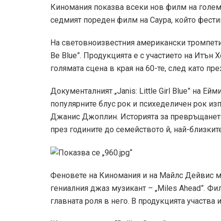
Киномания показва всеки нов филм на големи
седмият пореден филм на Саура, който фести
На световноизвестния американски тромпетис
Be Blue”. Продукцията е с участието на Итън
голямата сцена в края на 60-те, след като п
Документалният „Janis: Little Girl Blue” на Ей
популярните блус рок и психеделичен рок из
Джанис Джоплин. Историята за превръщането 
през годините до семейството й, най-близкит
Феновете на Киномания и на Майлс Дейвис мо
гениалния джаз музикант – „Miles Ahead”. Фи
главната роля в него. В продукцията участва