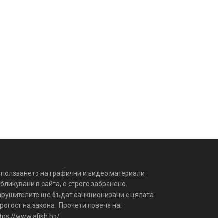
зползването на графични и видео материали,
бликувани в сайта, е строго забранено.
арушителите ще бъдат санкционирани с цялата
рогост на закона. Прочети повече на:
tps://www.afish.bg/