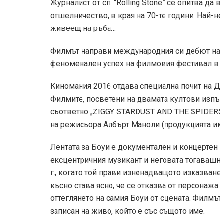
Журналист от сп. “Rolling Stone” се опитва д
отшелничество, в края на 70-те години. Най-
живеещ на ръба…
Филмът направи международния си дебют на 
феноменален успех на филмовия фестивал в 
Киномания 2016 отдава специална почит на Де
Филмите, посветени на двамата култови изпъ
съответно „ZIGGY STARDUST AND THE SPIDERS
на режисьора Албърт Маноли (продукцията има
Лентата за Боуи е документален и концертен
ексцентричния музикант и неговата тогавашна
г., когато той прави изненадващото изказван
късно става ясно, че се отказва от персонажа с
оттеглянето на самия Боуи от сцената. Филмът
записан на живо, който е със същото име.