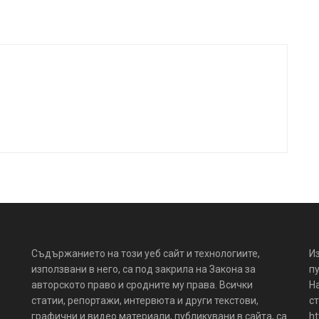
Съдържанието на този уеб сайт и технологиите,
И
използвани в него, са под закрила на Закона за
пу
авторското право и сродните му права. Всички
Н
статии, репортажи, интервюта и други текстови,
ст
графични и видео материали, публикувани в сайта, са
ht