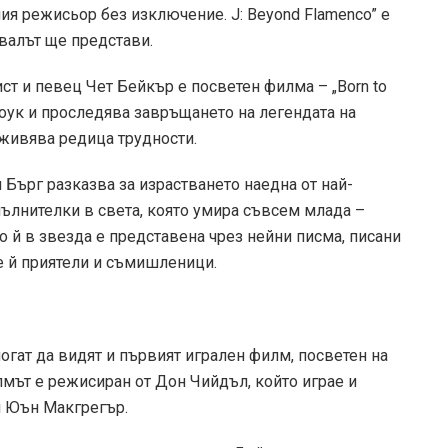
я режисьор без изключение. J: Beyond Flamenco” е
валът ще представи.
т и певец Чет Бейкър е посветен филма – „Born to
 Хоук и проследява завръщането на легендата на
реживява редица трудности.
ми Бърг разказва за израстването наедна от най-
пълнителки в света, която умира съвсем млада –
й в звезда е представена чрез нейни писма, писани
е й приятели и съмишленици.
гат да видят и първият игрален филм, посветен на
лмът е режисиран от Дон Чийдъл, който играе и
 и Юън Макгрегър.