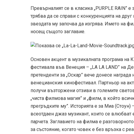
Превърналият се в класика „PURPLE RAIN” е з
трябва да се справи с конкуренцията на друг
звездата му започва да изгрява. Името на фи
носещ същото заглавие.
Основен акцент в музикалната програма на
фестивала във Венеция – „LA LA LAND” на Де
претенденти за „Оскар” вече донесе награда 
венецианския кинофестивал. Партньор на ак
получи възторжени отзиви в големите светов
„чиста филмова магия” и „филм, в който вси
прегръдките му”. Историята е за Миа (Стоун) 
всеотдаен джаз музикант, които се влюбват е
парчета. Заглавието на филма е разговорно
за състояние, когато човек е без връзка с реа