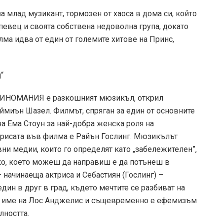
а млад музикант, тормозен от хаоса в дома си, който
 певец и своята собствена недоволна група, докато
лма идва от един от големите хитове на Принс,
 КИНОМАНИЯ е разкошният мюзикъл, открил
ймиън Шазел. Филмът, спряган за един от основните
на Ема Стоун за най-добра женска роля на
трисата във филма е Райън Гослинг. Мюзикълът
ни медии, които го определят като „забележителен”,
чко, което можеш да направиш е да потънеш в
– начинаеща актриса и Себастиян (Гослинг) –
дин в друг в град, където мечтите се разбиват на
то име на Лос Анджелис и същевременно е ефемизъм
лността.