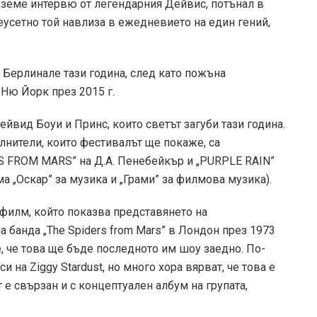
а вземе интервю от легендарния Дейвис, потънал в
неусетно той навлиза в ежедневието на един гений,
Берлинале тази година, след като пожъна
Ню Йорк през 2015 г.
йвид Боуи и Принс, които светът загуби тази година.
лнители, които фестивалът ще покаже, са
 FROM MARS” на Д.А. Пенебейкър и „PURPLE RAIN”
 „Оскар” за музика и „Грами” за филмова музика).
 филм, който показва представянето на
 банда „The Spiders from Mars” в Лондон през 1973
е, че това ще бъде последното им шоу заедно. По-
и на Ziggy Stardust, но много хора вярват, че това е
 е свързан и с концептуален албум на групата,