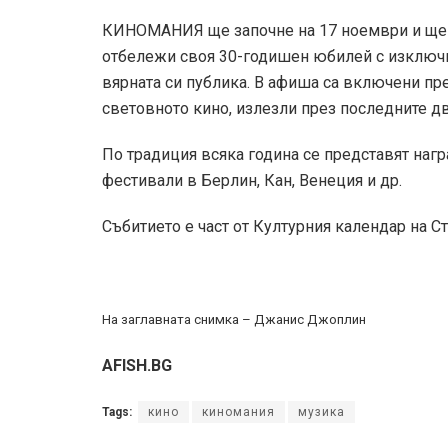
КИНОМАНИЯ ще започне на 17 ноември и ще 
отбележи своя 30-годишен юбилей с изключи
вярната си публика. В афиша са включени пр
световното кино, излезли през последните дв
По традиция всяка година се представят наг
фестивали в Берлин, Кан, Венеция и др.
Събитието е част от Културния календар на С
На заглавната снимка – Джанис Джоплин
AFISH.BG
Tags:
кино
киномания
музика