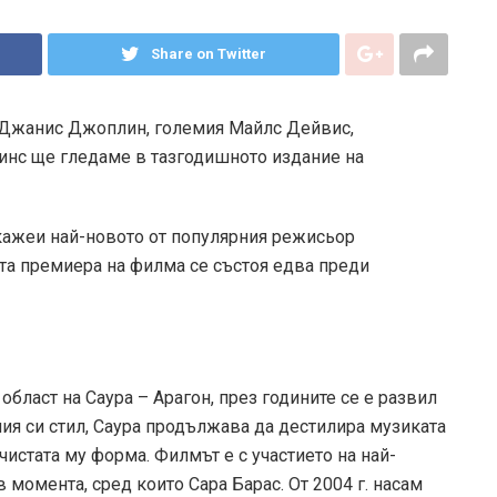
Share on Twitter
 Джанис Джоплин, големия Майлс Дейвис,
нс ще гледаме в тазгодишното издание на
каже
и най-новото от популярния режисьор
ата премиера на филма се състоя едва преди
област на Саура – Арагон, през годините се е развил
ия си стил, Саура продължава да дестилира музиката
чистата му форма. Филмът е с участието на най-
 момента, сред които Сара Барас. От 2004 г. насам