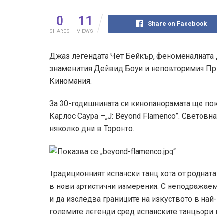
0
11
Share on Facebook
SHARES
VIEWS
Джаз легендата Чет Бейкър, феноменалната
знаменития Дейвид Боуи и неповторимия При
Киномания.
За 30-годишнината си кинопанорамата ще по
Карлос Саура –„J: Beyond Flamenco”. Световн
няколко дни в Торонто.
Традиционният испански танц хота от родната 
в нови артистични измерения. С неподражаем
и да изследва границите на изкуството в най-
големите легенди сред испанските танцьори в