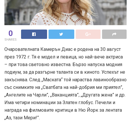
0
SHARES
Очарователната Камерън Диас е родена на 30 август
през 1972 г. Тя е модел и певица, но най-вече актриса
– при това световно известна. Бързо напуска модния
подиум, за да разгърне таланта си в киното. Успехът не
закъснява. След „Маската“ той нараства лавинообразно
със снимките на „Сватбата на най-добрия ми приятел”,
„Ангелите на Чарли”, „Ваканцията”, „Другата жена” и др.
Има четири номинации за Златен глобус. Печели и
награда на филмовите критици в Ню Йорк за лентата
„Аз, тази Мери!”.