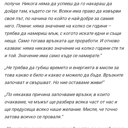
получи. Никога няма да успееш да го накараш да
дойде там, където си ти. Всеки има право да извърви
своя път, по начина по който е най-добре за самия
него. Помни: няма значение на колко си години –
трябва да намериш мъж, с когото искате едни и същи
неща. Само тогава връзката ще проработи. И отново
казвам: няма никакво значение на колко години сте ти
и той. Значение има само къде се намирате.“
„Не трябва да губиш времето и енергията в мисли за
това какво е било и какво е можело да бъде. Връзките
започват и свършват. Но ние оставаме живи!“
„По някаква причина започваме връзки, в които
очакваме, че мъжът ще разбира всяка част от нас и
ще предусеща всяко наше желание. Мисля, че точно
затова всичко се проваля.“