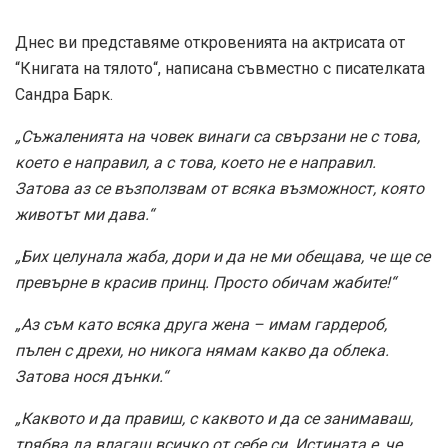
Днес ви представяме откровенията на актрисата от
“Книгата на тялото“, написана съвместно с писателката
Сандра Барк.
„Съжаленията на човек винаги са свързани не с това,
което е направил, а с това, което не е направил.
Затова аз се възползвам от всяка възможност, която
животът ми дава.“
„Бих целунала жаба, дори и да не ми обещава, че ще се
превърне в красив принц. Просто обичам жабите!“
„Аз съм като всяка друга жена – имам гардероб,
пълен с дрехи, но никога нямам какво да облека.
Затова нося дънки.“
„Каквото и да правиш, с каквото и да се занимаваш,
трябва да влагаш всичко от себе си. Истината е, че