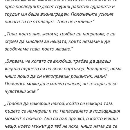
през последните десет години работих здравата и
трудът ми беше възнаграден. Положените усилия
винаги ти се отплащат. Това не е клише.“
„Това, което ние, жените, трябва да направим, е да
спрем да мислим за нещата, които нямаме и да
заобичаме това, което имаме.“
„Вярвам, че когато се влюбиш, трябва да дадеш
изцяло сърцето си на своя партньор. Всъщност, няма
нищо лошо да си непоправим романтик, нали?
Понякога може да е малко опасно, но те кара да се
чувстваш жив.“
„Трябва да намериш някой, който се намира там,
където се намираш и ти. Напасването в подходящия
момент е всичко. Ако си във връзка, в която искаш
нещо, което мъжът до теб не иска, нищо няма да се