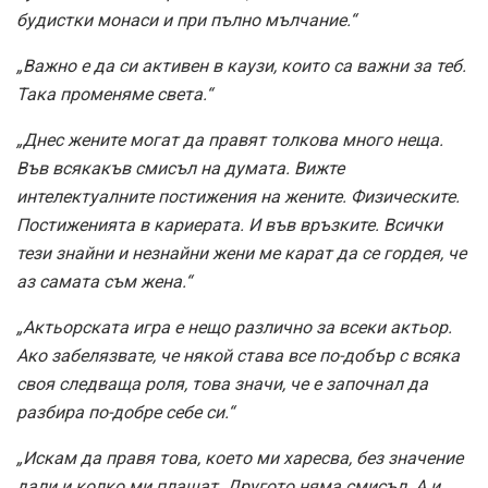
будистки монаси и при пълно мълчание.“
„Важно е да си активен в каузи, които са важни за теб.
Така променяме света.“
„Днес жените могат да правят толкова много неща.
Във всякакъв смисъл на думата. Вижте
интелектуалните постижения на жените. Физическите.
Постиженията в кариерата. И във връзките. Всички
тези знайни и незнайни жени ме карат да се гордея, че
аз самата съм жена.“
„Актьорската игра е нещо различно за всеки актьор.
Ако забелязвате, че някой става все по-добър с всяка
своя следваща роля, това значи, че е започнал да
разбира по-добре себе си.“
„Искам да правя това, което ми харесва, без значение
дали и колко ми плащат. Другото няма смисъл. А и