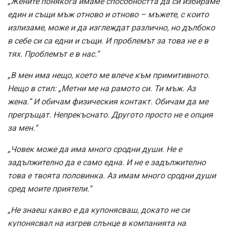
„Жените понякога имаме способността да си избираме
един и същи мъж отново и отново – мъжете, с които
излизаме, може и да изглеждат различно, но дълбоко
в себе си са едни и същи. И проблемът за това не е в
тях. Проблемът е в нас.“
„В мен има нещо, което ме влече към примитивното.
Нещо в стил: „Метни ме на рамото си. Ти мъж. Аз
жена.” И обичам физическия контакт. Обичам да ме
прегръщат. Непрекъснато. Другото просто не е опция
за мен.“
„Човек може да има много сродни души. Не е
задължително да е само една. И не е задължително
това е твоята половинка. Аз имам много сродни души
сред моите приятели.“
„Не знаеш какво е да купонясваш, докато не си
купонясвал на изгрев слънце в компанията на