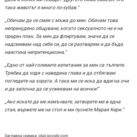
така животът е много по-хубав.“
„Обичам да се смея с мъжа до мен. Обичам това
непринудено общуване, когато сексуалното не е на
преден план. За мен да флиртувам, значи да се
надсмивам над себе си, да се разтварям и да бъда
наистина непретенциозна.“
„Едно от най-големите изпитания за мен са тълпите.
Трябва да ходя с наведена глава и да отбягвам
погледите на хората. А така ми се иска да вдигна очи
и да започна да се усмихвам на всички!“
„Ако искате да ме измъчвате, затворете ме в една
стая, вържете ме на стол и ми пуснете Марая Кери.“
Заглавна снимка: play.google.com