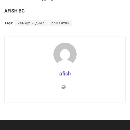
AFISH.BG
Tags:
камерън диас
романтик
afish