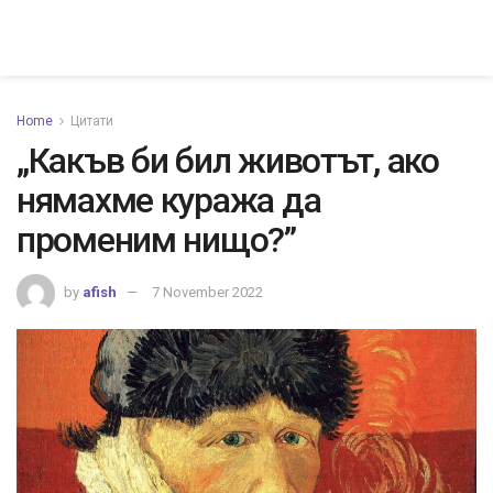
Home
Цитати
„Какъв би бил животът, ако
нямахме куража да
променим нищо?”
by
afish
7 November 2022