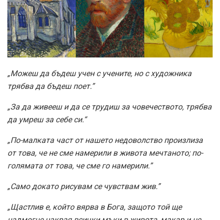
„Можеш да бъдеш учен с учените, но с художника
трябва да бъдеш поет.”
„За да живееш и да се трудиш за човечеството, трябва
да умреш за себе си.“
„По-малката част от нашето недоволство произлиза
от това, че не сме намерили в живота мечтаното; по-
голямата от това, че сме го намерили.”
„Само докато рисувам се чувствам жив.”
„Щастлив е, който вярва в Бога, защото той ще
надмогне накрая всички мъки в живота, макар и не