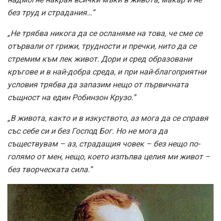
без труд и страдания…”
„Не трябва никога да се осланяме на това, че сме се
отървали от грижи, трудности и пречки, нито да се
стремим към лек живот. Дори и сред образовани
кръгове и в най-добра среда, и при най-благоприятни
условия трябва да запазим нещо от първичната
същност на един Робинзон Крузо.”
„В живота, както и в изкуството, аз мога да се справя
със себе си и без Господ Бог. Но не мога да
съществувам – аз, страдащия човек – без нещо по-
голямо от мен, нещо, което изпълва целия ми живот –
без творческата сила.”