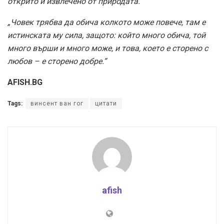
открито и извлечено от природата.”
„Човек трябва да обича колкото може повече, там е
истинската му сила, защото: който много обича, той
много върши и много може, и това, което е сторено с
любов – е сторено добре.”
AFISH.BG
Tags:
винсент ван гог
цитати
afish