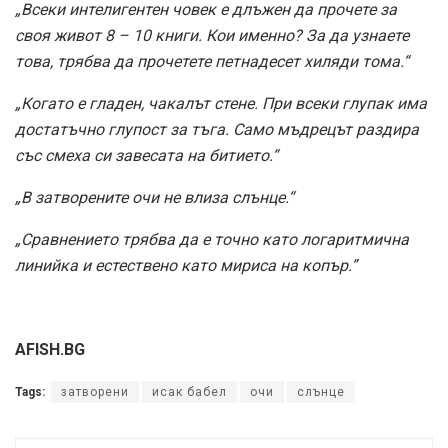
„Всеки интелигентен човек е длъжен да прочете за
своя живот 8 – 10 книги. Кои именно? За да узнаете
това, трябва да прочетете петнадесет хиляди тома.“
„Когато е гладен, чакалът стене. При всеки глупак има
достатъчно глупост за тъга. Само мъдрецът раздира
със смеха си завесата на битието.“
„В затворените очи не влиза слънце.“
„Сравнението трябва да е точно като логаритмична
линийка и естествено като мириса на копър.”
AFISH.BG
Tags:
затворени
исак бабел
очи
слънце