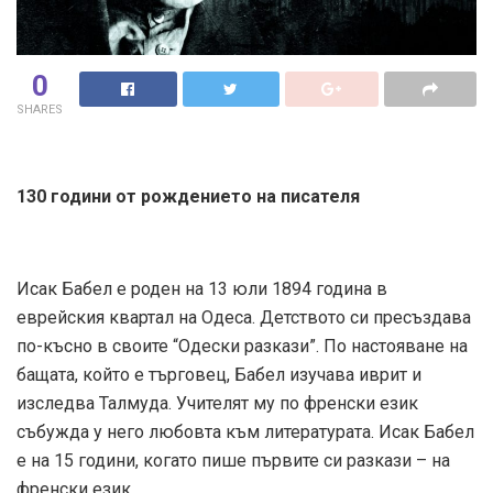
0
SHARES
130 години от рождението на писателя
Исак Бабел е роден на 13 юли 1894 година в
еврейския квартал на Одеса. Детството си пресъздава
по-късно в своите “Одески разкази”. По настояване на
бащата, който е търговец, Бабел изучава иврит и
изследва Талмуда. Учителят му по френски език
събужда у него любовта към литературата. Исак Бабел
е на 15 години, когато пише първите си разкази – на
френски език.