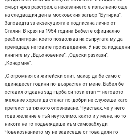
смърт чрез разстрел, а наказанието е изпълнено още
на следващия ден в московския затвор “Бутирка”.
Заповедта за екзекуцията е подписана лично от
Сталин. В края на 1954 година Бабел е официално
реабилитиран, което позволява на съпругата му да
преиздаде неговите произведения. У нас са издадени
книгите му „Вдъхновение“, „Одески разкази“,
„Конармия“.
„С огромния си житейски опит, макар да бе само с
единадесет години по-възрастен от мене, Бабел бе
оставил отдавна зад гърба си този етап — неговото
желание хората да станат по-добри не служеше като
претекст за тяхното опознаване. Чувствах, че у него
това желание е тъй неутолимо, както и у мене, но то
никога не го подвеждаше към самозаблуди.
Човекознанието му не зависеше от това дали го