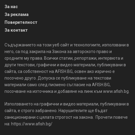
За нас
За реклама
Поверителност
За контакт
Съдържанието на този уеб сайт и технологиите, използвани в
него, са под закрила на Закона за авторското право и
сродните му права. Всички статии, репортажи, интервюта и
други текстови, графични и видео материали, публикувани в
сайта, са собственост на AFISH.BG, освен ако изрично е
посочено друго. Допуска се публикуване на текстови
материали само след писмено съгласие на AFISH.BG,
посочване на източника и добавяне на линк към www.afish.bg.
Използването на графични и видео материали, публикувани в
сайта, е строго забранено. Нарушителите ще бъдат
санкционирани с цялата строгост на закона. Прочети повече
на: https://www.afish.bg/