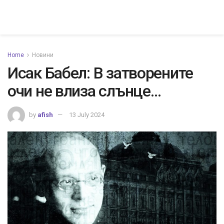
Home
Новини
Исак Бабел: В затворените
очи не влиза слънце…
by
afish
13 July 2024