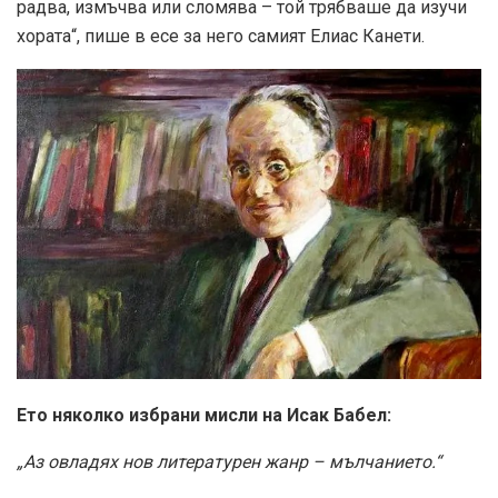
радва, измъчва или сломява – той трябваше да изучи
хората“, пише в есе за него самият Елиас Канети.
Ето няколко избрани мисли на Исак Бабел:
„Аз овладях нов литературен жанр – мълчанието.“