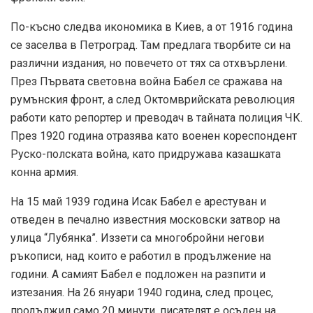
По-късно следва икономика в Киев, а от 1916 година
се заселва в Петроград. Там предлага творбите си на
различни издания, но повечето от тях са отхвърлени.
През Първата световна война Бабел се сражава на
румънския фронт, а след Октомврийската революция
работи като репортер и преводач в тайната полиция ЧК.
През 1920 година отразява като военен кореспондент
Руско-полската война, като придружава казашката
конна армия.
На 15 май 1939 година Исак Бабел е арестуван и
отведен в печално известния московски затвор на
улица “Лубянка”. Иззети са многобройни негови
ръкописи, над които е работил в продължение на
години. А самият Бабел е подложен на разпити и
изтезания. На 26 януари 1940 година, след процес,
продължил само 20 минути, писателят е осъден на