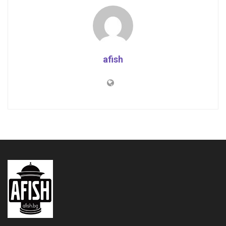
afish