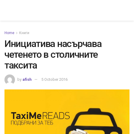
Home
Книги
Инициатива насърчава
четенето в столичните
таксита
by
afish
5 October 2016