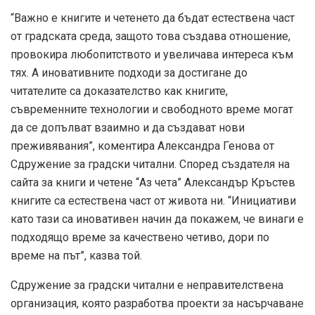
“Важно е книгите и четенето да бъдат естествена част
от градската среда, защото това създава отношение,
провокира любопитството и увеличава интереса към
тях. А иновативните подходи за достигане до
читателите са доказателство как книгите,
съвременните технологии и свободното време могат
да се допълват взаимно и да създават нови
преживявания”, коментира Александра Генова от
Сдружение за градски читални. Според създателя на
сайта за книги и четене “Аз чета” Александър Кръстев
книгите са естествена част от живота ни. “Инициативи
като тази са иновативен начин да покажем, че винаги е
подходящо време за качествено четиво, дори по
време на път”, казва той.
Сдружение за градски читални е неправителствена
организация, която разработва проекти за насърчаване