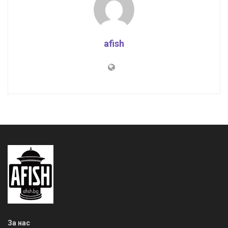
afish
За нас