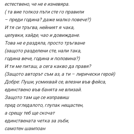
естествено, че не е изневяра.
( та вие толкоз пъти сте го правили
– преди година? даже малко повече?)
И тя си тръгва, нейният я чака,
целувки, хайде, чао и довиждане.
Това не е раздяла, просто тръгване
(защото разделени сте, нали така,
година вече, година и половина?)
И ти ме питаш, а сега какво да правя?
(Защото авторът съм аз, а ти – лирически герой)
Добре: Пуши, усмихвай се, влезни във фейса,
единствено във банята не влизай.
Защото там ще се изправиш
пред огледалото, глупак нещастен,
а срещу теб ще скочат
единствената четка за зъби,
самотен шампоан