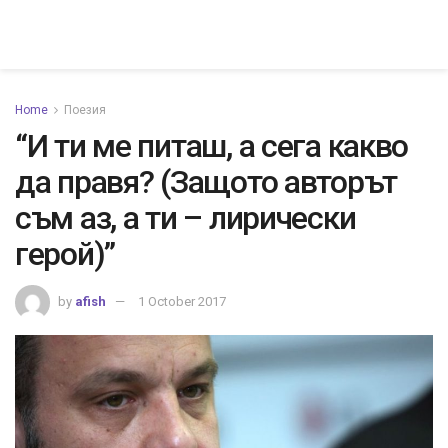
Home
Поезия
“И ти ме питаш, а сега какво
да правя? (Защото авторът
съм аз, а ти – лирически
герой)”
by
afish
1 October 2017