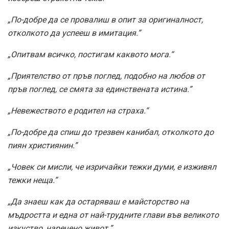
„По-добре да се провалиш в опит за оригиналност,
отколкото да успееш в имитация.”
„Опитвам всичко, постигам каквото мога.“
„Приятелство от пръв поглед, подобно на любов от
пръв поглед, се смята за единствената истина.”
„Невежеството е родител на страха.“
„По-добре да спиш до трезвен канибал, отколкото до
пиян християнин.”
„Човек си мисли, че изричайки тежки думи, е изживял
тежки неща.”
„Да знаеш как да остаряваш е майсторство на
мъдростта и една от най-трудните глави във великото
изкуство, наречено живот.”