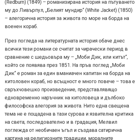
(Redburn) (1849) – романизирана история на пътуването
му до Ливърпул, „Белият мундир“ (White Jacket) (1850)
– алегорична история за живота по море на борда на
военен кораб.
През погледа на литературната история обаче днес
всички тези романи се считат за чирачески период в
сравнение с шедьовъра му – „Моби Дик, или китът“,
който се появява през 1851. На пръв поглед „Моби
Дик“ е роман за един вманиачен капитан на борда на
китоловен кораб, но всъщност е много повече – това е
свръхчовешко произведение, представлявящо
едновременно наръчник на китоловеца и дълбоко
философска алегория за живота. Нито една свещена
тема не е пощадена в тази сурова и язвителна критика
на света; последователно и в градация, Мелвил
поглежда от необичаен ъгъл и създава сатирична
картина на религиозните традиции, моралните