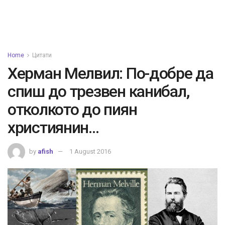
Home
Цитати
Херман Мелвил: По-добре да
спиш до трезвен канибал,
отколкото до пиян
християнин…
by
afish
1 August 2016