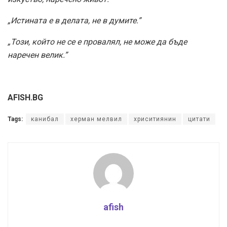
„Истината е в делата, не в думите.”
„Този, който не се е провалял, не може да бъде
наречен велик.”
AFISH.BG
Tags:
канибал
херман мелвил
хриситиянин
цитати
afish