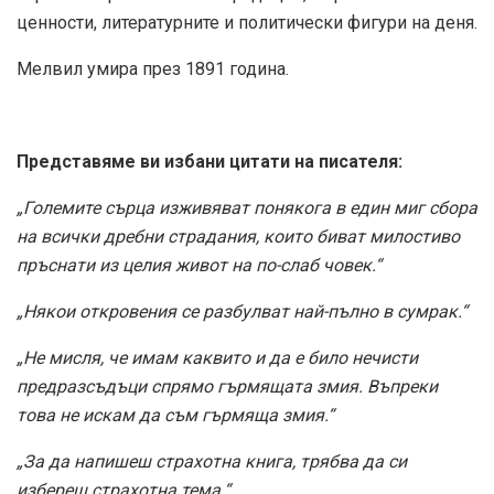
ценности, литературните и политически фигури на деня.
Мелвил умира през 1891 година.
Представяме ви избани цитати на писателя:
„Големите сърца изживяват понякога в един миг сбора
на всички дребни страдания, които биват милостиво
пръснати из целия живот на по-слаб човек.“
„Някои откровения се разбулват най-пълно в сумрак.“
„Не мисля, че имам каквито и да е било нечисти
предразсъдъци спрямо гърмящата змия. Въпреки
това не искам да съм гърмяща змия.“
„За да напишеш страхотна книга, трябва да си
избереш страхотна тема.“