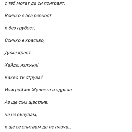
с теб могат да си поиграят.
Всичко е без ревност
и без грубост,
Всичко е красиво,
Даже краят…
Хайде, излъжи!
Какво ти струва?
Изиграй ми Жулиета в здрача.
Аз ще съм щастлив,
че не сънувам,
и ще се опитвам да не плача…