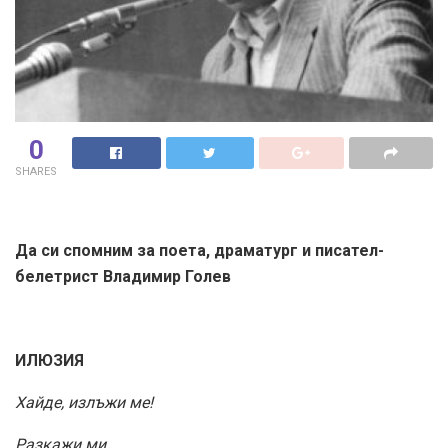
0
SHARES
Да си спомним за поета, драматург и писател-
белетрист Владимир Голев
ИЛЮЗИЯ
Xайде, излъжи ме!
Разкажи ми,