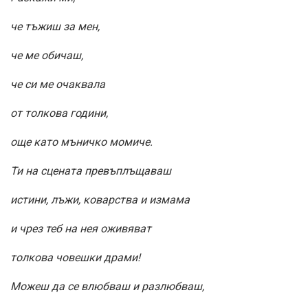
че тъжиш за мен,
че ме обичаш,
че си ме очаквала
от толкова години,
още като мъничко момиче.
Ти на сцената превъплъщаваш
истини, лъжи, коварства и измама
и чрез теб на нея оживяват
толкова човешки драми!
Можеш да се влюбваш и разлюбваш,