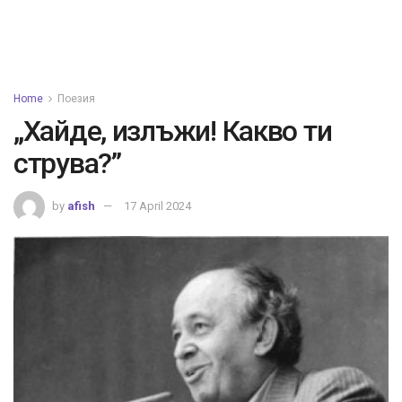
Home
Поезия
„Хайде, излъжи! Какво ти
струва?”
by
afish
17 April 2024