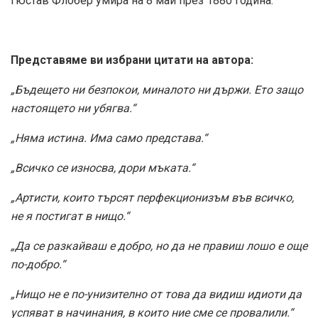
Гюстав Флобер умира на 8 май през 1880 година.
Представяме ви избрани цитати на автора:
„Бъдещето ни безпокои, миналото ни държи. Ето защо
настоящето ни убягва.“
„Няма истина. Има само представа.“
„Всичко се износва, дори мъката.“
„Артисти, които търсят перфекционизъм във всичко,
не я постигат в нищо.“
„Да се разкайваш е добро, но да не правиш лошо е още
по-добро.“
„Нищо не е по-унизително от това да видиш идиоти да
успяват в начинания, в които ние сме се провалили.“