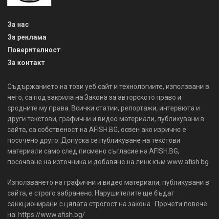
За нас
За реклама
Поверителност
За контакт
Съдържанието на този уеб сайт и технологиите, използвани в
него, са под закрила на Закона за авторското право и
сродните му права. Всички статии, репортажи, интервюта и
други текстови, графични и видео материали, публикувани в
сайта, са собственост на AFISH.BG, освен ако изрично е
посочено друго. Допуска се публикуване на текстови
материали само след писмено съгласие на AFISH.BG,
посочване на източника и добавяне на линк към www.afish.bg.
Използването на графични и видео материали, публикувани в
сайта, е строго забранено. Нарушителите ще бъдат
санкционирани с цялата строгост на закона. Прочети повече
на: https://www.afish.bg/