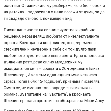
естетика. От записките му разбираме, че е бил човек и
на детайла – задрасквал е цели пасажи от думи, за да
ги създаде отново в по- изящен вид.
Писателят е човек на силните чувства и крайните
решения, неразделящ любовта от интелектуалните
страсти. Всеотдаен и конфликтен, същевременно
стеснителен и неуверен в себе си, той дълго пази
любовното чувство като нещо свято. Едно юношеско
вълнение разтърсва силно младежкия му
емоционален свят – срещата с 26-годишната Елиза
Шлезингер. „Имал съм една-единствена истинска
страст. Тогава бях 15-годишен“, признава писателят.
Смята се, че именно това определя замисъла на
романа „Възпитание на чувствата“, а красивата
Шлезингер става прототип на обвързаната Мари Арну.