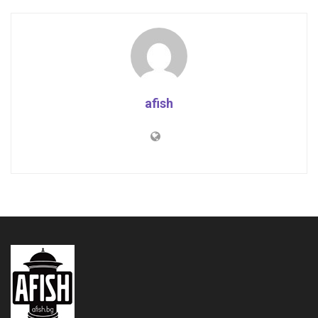
afish