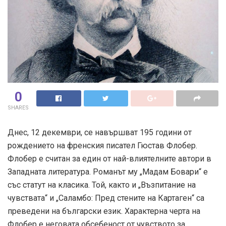
0
SHARES
Днес, 12 декември, се навършват 195 години от
рождението на френския писател Гюстав Флобер.
Флобер е считан за един от най-влиятелните автори в
Западната литература. Романът му „Мадам Бовари“ е
със статут на класика. Той, както и „Възпитание на
чувствата“ и „Саламбо: Пред стените на Картаген“ са
преведени на български език. Характерна черта на
Флобер е неговата обсебеност от чувството за