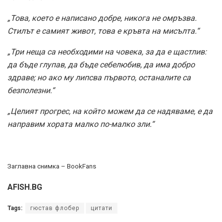
„Това, което е написано добре, никога не омръзва.
Стилът е самият живот, това е кръвта на мисълта.“
„Три неща са необходими на човека, за да е щастлив:
да бъде глупав, да бъде себелюбив, да има добро
здраве; но ако му липсва първото, останалите са
безполезни.“
„Целият прогрес, на който можем да се надяваме, е да
направим хората малко по-малко зли.“
Заглавна снимка – BookFans
AFISH.BG
Tags:
гюстав флобер
цитати