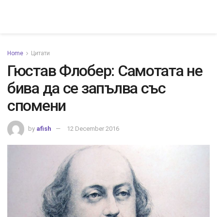
Home
Цитати
Гюстав Флобер: Самотата не
бива да се запълва със
спомени
by
afish
12 December 2016