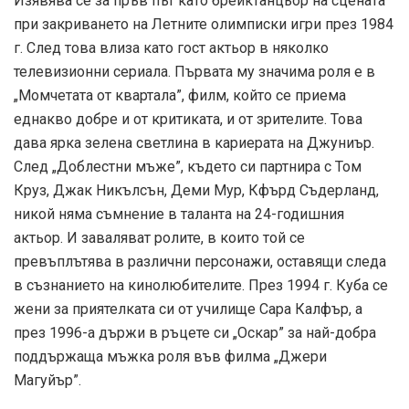
Изявява се за пръв път като брейктанцьор на сцената
при закриването на Летните олимписки игри през 1984
г. След това влиза като гост актьор в няколко
телевизионни сериала. Първата му значима роля е в
„Момчетата от квартала”, филм, който се приема
еднакво добре и от критиката, и от зрителите. Това
дава ярка зелена светлина в кариерата на Джуниър.
След „Доблестни мъже”, където си партнира с Том
Круз, Джак Никълсън, Деми Мур, Кфърд Съдерланд,
никой няма съмнение в таланта на 24-годишния
актьор. И заваляват ролите, в които той се
превъплътява в различни персонажи, оставящи следа
в съзнанието на кинолюбителите. През 1994 г. Куба се
жени за приятелката си от училище Сара Калфър, а
през 1996-а държи в ръцете си „Оскар” за най-добра
поддържаща мъжка роля във филма „Джери
Магуйър”.