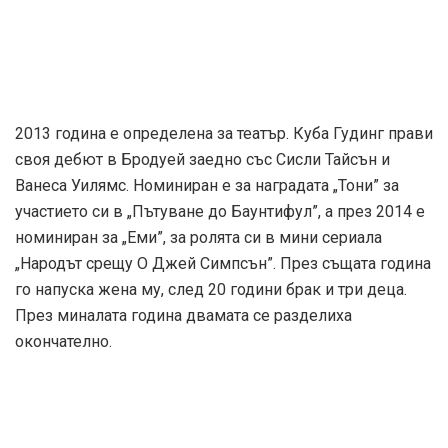
С бившата си съпруга Сара
„
Ние, актьорите, винаги търсим емоционалната
нишка, вътрешната борба на героя в каквато и
ситуация да е поставен той. Правим си собствени
проучвания и се опитваме да усвоим маниерите и
реакциите му. Правим си същите прически като
героите, за да влезем в ролята, но когато се свържеш