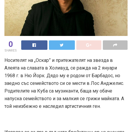
0
SHARES
Носителят на „Оскар” и притежателят на звезда в
Алеята на славата в Холивуд, се ражда на 2 януари
1968 г. в Ню Йорк. Дядо му е родом от Барбадос, но
заедно със семейството си се мести в Лос Анджелис.
Родителите на Куба са музиканти, баща му обаче
напуска семейството и за малкия се грижи майката. А
той неизбежно е наследил артистичния ген.