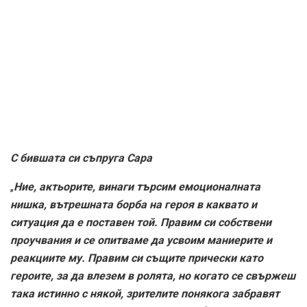
така истинно с някой, зрителите понякога забравят
истинската му същност”
, споделя Куба Гудинг Дж. в
едно интервю. Той е известен със своята
изключителна емоционалност, когато понякога му
играе лоши шеги, но пък общо взето му помага при
изграждането на характерни и запомнящи се роли. 50
години са една златна възраст за актьор с опит и
признание.
Към следващия етап, Куба!
AFISH.BG
Tags:
куба гудинг джуниър