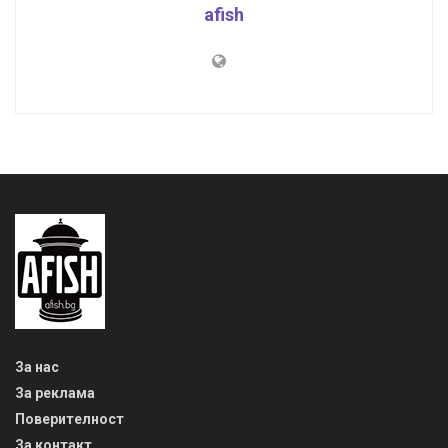
Поверителност
За контакт
Съдържанието на този уеб сайт и технологиите, използвани в
него, са под закрила на Закона за авторското право и
сродните му права. Всички статии, репортажи, интервюта и
други текстови, графични и видео материали, публикувани в
сайта, са собственост на AFISH.BG, освен ако изрично е
посочено друго. Допуска се публикуване на текстови
материали само след писмено съгласие на AFISH.BG,
посочване на източника и добавяне на линк към www.afish.bg.
Използването на графични и видео материали, публикувани в
сайта, е строго забранено. Нарушителите ще бъдат
санкционирани с цялата строгост на закона. Прочети повече
на: https://www.afish.bg/