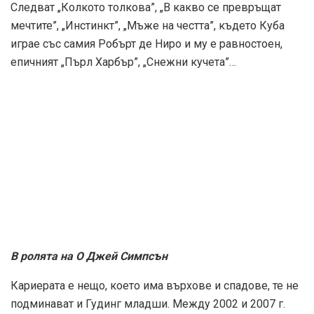
Следват „Колкото толкова”, „В какво се превръщат
мечтите”, „Инстинкт”, „Мъже на честта”, където Куба
играе със самия Робърт де Ниро и му е равностоен,
епичният „Пърл Харбър”, „Снежни кучета”…
В ролята на О Джей Симпсън
Кариерата е нещо, което има върхове и спадове, те не
подминават и Гудинг младши. Между 2002 и 2007 г.
той получава 5 номинации за най-лош актьор „Златна
малинка”.
Следва пълен контраст в работната сфера – Куба
Гудин се насочва към театъра, а след това и към малки
продукции, които са напълно игнорирани от
кинокритиците. Нещо като период на капсулиране,
който е последван от катарзис в решенията. Малка