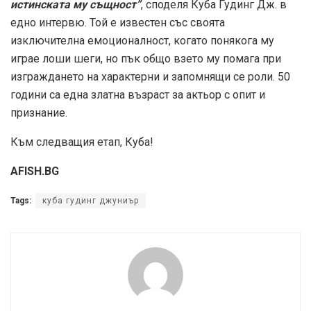
afish
За нас
За реклама