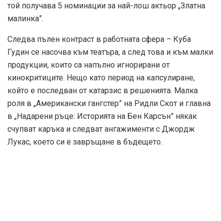
роля в „Американски гангстер” на Ридли Скот и главна
в „Надарени ръце: Историята на Бен Карсън” някак
счупват каръка и следват ангажименти с Джордж
Лукас, което си е завръщане в бъдещето.
2013 година е определена за театър. Куба Гудинг прави
своя дебют в Бродуей заедно със Сисли Тайсън и
Ванеса Уилямс. Номиниран е за наградата „Тони” за
участието си в „Пътуване до Баунтифул”, а през 2014 е
номиниран за „Еми”, за ролята си в мини сериала
„Народът срещу О Джей Симпсън”. През същата година
го напуска жена му, след 20 години брак и три деца.
През миналата година двамата се разделиха
окончателно.