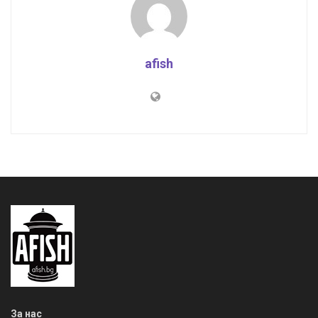
afish
За нас