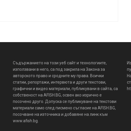
Съдържанието на този уеб сайт и технологиите,
И
използвани в него, са под закрила на Закона за
пу
авторското право и сродните му права. Всички
Н
статии, репортажи, интервюта и други текстови,
ст
графични и видео материали, публикувани в сайта, са
ht
собственост на AFISH.BG, освен ако изрично е
посочено друго. Допуска се публикуване на текстови
материали само след писмено съгласие на AFISH.BG,
посочване на източника и добавяне на линк към
www.afish.bg.