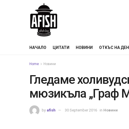
НАЧАЛО
ЦИТАТИ
НОВИНИ
ОТКЪС НА ДЕ
Home
Новини
Гледаме холивудс
мюзикъла „Граф М
by
afish
30 September 2016
in
Новини