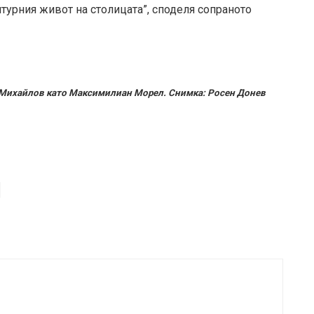
турния живот на столицата”, споделя сопраното
 Михайлов като Максимилиан Морел. Снимка: Росен Донев