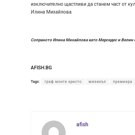
изключително щастливи да станем част от кул
Илина Михайлова.
Сопраното Илина Михайлова като Мерседес и Велин
AFISH.BG
Tags:
граф монте кристо
мюзикъл
премиера
afish