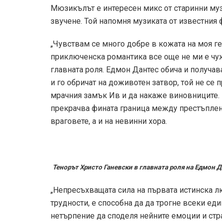
Мюзикълът е интересен микс от старинни му
звучене. Той напомня музиката от известния
„Чувствам се много добре в кожата на моя ге
приключенска романтика все още не ми е чужд
главната роля. Едмон Дантес обича и получа
и го обричат на доживотен затвор, той не се 
мрачния замък Ив и да накаже виновниците. 
прекрачва фината граница между престъплени
враговете, а и на невинни хора.
Тенорът Христо Ганевски в главната роля на Едмон 
„Непресъхващата сила на първата истинска л
трудности, е способна да да трогне всеки ед
нетърпение да споделя нейните емоции и стр