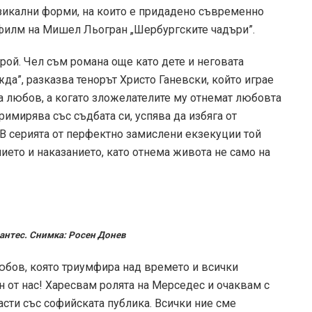
зикални форми, на които е придадено съвременно
 филм на Мишел Льогран „Шербургските чадъри”.
рой. Чел съм романа още като дете и неговата
а”, разказва тенорът Христо Ганевски, който играе
ва любов, а когато зложелателите му отнемат любовта
примирява със съдбата си, успява да избяга от
В серията от перфектно замислени екзекуции той
ето и наказанието, като отнема живота не само на
Дантес. Снимка: Росен Донев
юбов, която триумфира над времето и всички
ин от нас! Харесвам ролята на Мерседес и очаквам с
асти със софийската публика. Всички ние сме