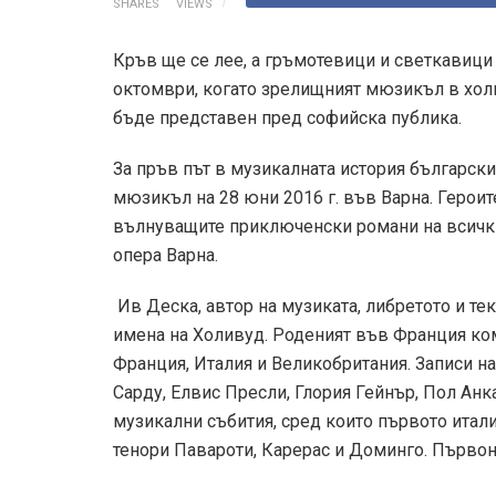
SHARES
VIEWS
Кръв ще се лее, а гръмотевици и светкавици 
октомври, когато зрелищният мюзикъл в хол
бъде представен пред софийска публика.
За пръв път в музикалната история български
мюзикъл на 28 юни 2016 г. във Варна. Герои
вълнуващите приключенски романи на всичк
опера Варна.
Ив Деска, автор на музиката, либретото и те
имена на Холивуд. Роденият във Франция ко
Франция, Италия и Великобритания. Записи н
Сарду, Елвис Пресли, Глория Гейнър, Пол Ан
музикални събития, сред които първото итал
тенори Павароти, Карерас и Доминго. Първо