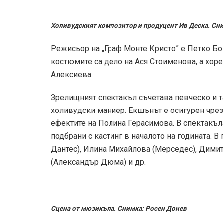
Холивудският композитор и продуцент Ив Деска. Сни
Режисьор на „Граф Монте Кристо” е Петко Бо
костюмите са дело на Ася Стоименова, а хор
Алексиева.
Зрелищният спектакъл съчетава певческо и т
холивудски маниер. Екшънът е осигурен чрез
ефектите на Полина Герасимова. В спектакъла
подбрани с кастинг в началото на годината. 
Дантес), Илина Михайлова (Мерседес), Дими
(Александър Дюма) и др.
Сцена от мюзикъла. Снимка: Росен Донев