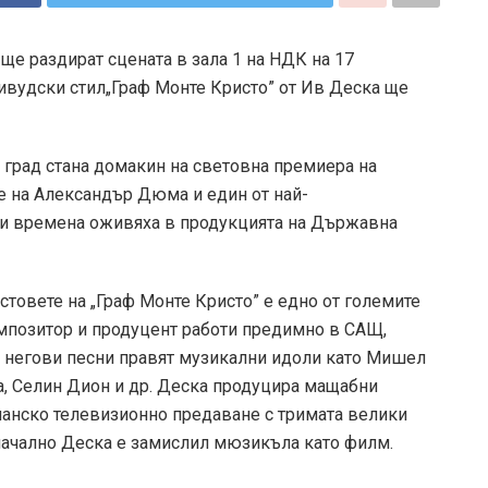
ще раздират сцената в зала 1 на НДК на 17
ивудски стил„Граф Монте Кристо” от Ив Деска ще
 град стана домакин на световна премиера на
те на Александър Дюма и един от най-
и времена оживяха в продукцията на Държавна
кстовете на „Граф Монте Кристо” е едно от големите
мпозитор и продуцент работи предимно в САЩ,
а негови песни правят музикални идоли като Мишел
ка, Селин Дион и др. Деска продуцира мащабни
ианско телевизионно предаване с тримата велики
начално Деска е замислил мюзикъла като филм.