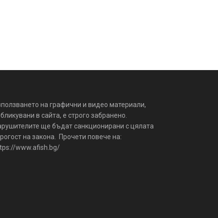
зползването на графични и видео материали,
бликувани в сайта, е строго забранено.
арушителите ще бъдат санкционирани с цялата
рогост на закона. Прочети повече на:
tps://www.afish.bg/