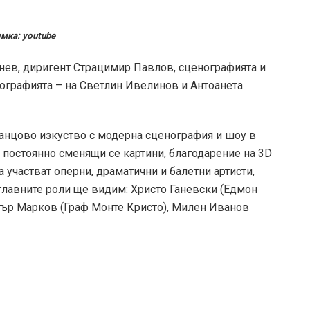
мка: youtube
нев, диригент Страцимир Павлов, сценографията и
еографията – на Светлин Ивелинов и Антоанета
анцово изкуство с модерна сценография и шоу в
 постоянно сменящи се картини, благодарение на 3D
 участват оперни, драматични и балетни артисти,
В главните роли ще видим: Христо Ганевски (Едмон
тър Марков (Граф Монте Кристо), Милен Иванов