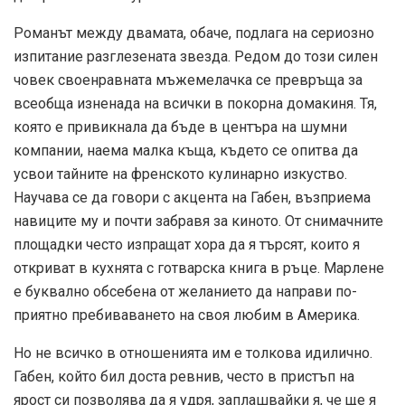
Романът между двамата, обаче, подлага на сериозно
изпитание разглезената звезда. Редом до този силен
човек своенравната мъжемелачка се превръща за
всеобща изненада на всички в покорна домакиня. Тя,
която е привикнала да бъде в центъра на шумни
компании, наема малка къща, където се опитва да
усвои тайните на френското кулинарно изкуство.
Научава се да говори с акцента на Габен, възприема
навиците му и почти забравя за киното. От снимачните
площадки често изпращат хора да я търсят, които я
откриват в кухнята с готварска книга в ръце. Марлене
е буквално обсебена от желанието да направи по-
приятно пребиваването на своя любим в Америка.
Но не всичко в отношенията им е толкова идилично.
Габен, който бил доста ревнив, често в пристъп на
ярост си позволява да я удря, заплашвайки я, че ще я