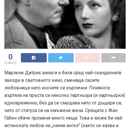
0
SHARES
Марлене Дитрих винаги е била сред най-скандалните
звезди в световното кино, сменяща своите
любовници като носните си кърпички. Понякога
въртяла на пръста си няколко партньора (и партньорки)
едновременно, без да се смущава нито от дъщеря си,
нито от статуса си на омъжена жена. Срещата с Жан
Габен обаче променя много неща. Това е може би най-
истинската любов на „синия ангел“ (както се казва и