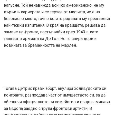
напусне. Той ненавижда всичко американско, не му
върви в кариерата и се терзае от мисълта, че е на
безопасно място, точно когато родината му преживява
най-тежки изпитания. В края на краищата, решава да
замине на фронта, постъпвайки през 1943 г. като
танкист в армията на Де Гол. Не го спира дори и
новината за бременността на Марлен.
Тогава Дитрих прави аборт, анулира холивудските си
контракти, разпродава част от имуществото си, за да
обезпечи официалното си семейство и също заминава
за Европа заедно с трупа фронтови артисти. В