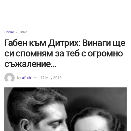
Home
Кино
Габен към Дитрих: Винаги ще
си спомням за теб с огромно
съжаление…
by
afish
17 May 2016