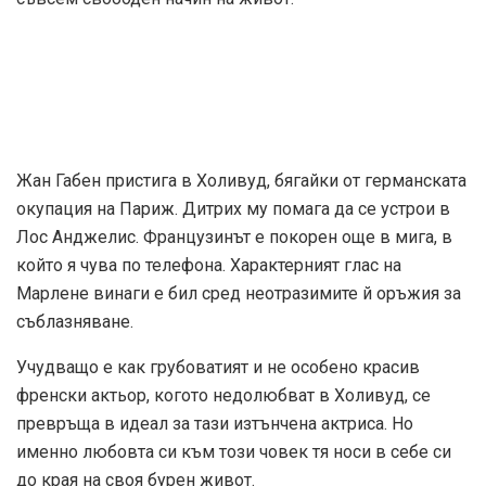
Жан Габен пристига в Холивуд, бягайки от германската
окупация на Париж. Дитрих му помага да се устрои в
Лос Анджелис. Французинът е покорен още в мига, в
който я чува по телефона. Характерният глас на
Марлене винаги е бил сред неотразимите й оръжия за
съблазняване.
Учудващо е как грубоватият и не особено красив
френски актьор, когото недолюбват в Холивуд, се
превръща в идеал за тази изтънчена актриса. Но
именно любовта си към този човек тя носи в себе си
до края на своя бурен живот.