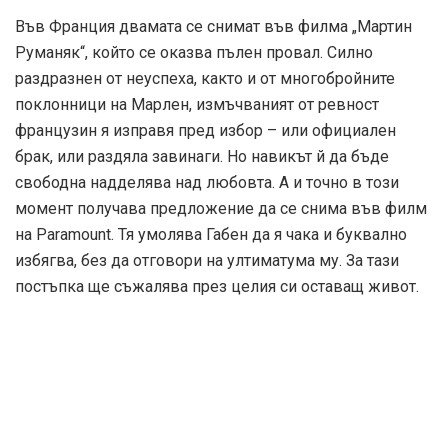
Във Франция двамата се снимат във филма „Мартин
Руманяк“, който се оказва пълен провал. Силно
раздразнен от неуспеха, както и от многобройните
поклонници на Марлен, измъчваният от ревност
французин я изправя пред избор – или официален
брак, или раздяла завинаги. Но навикът й да бъде
свободна надделява над любовта. А и точно в този
момент получава предложение да се снима във филм
на Paramount. Тя умолява Габен да я чака и буквално
избягва, без да отговори на ултиматума му. За тази
постъпка ще съжалява през целия си оставащ живот.