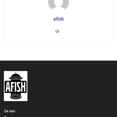
afish
За нас