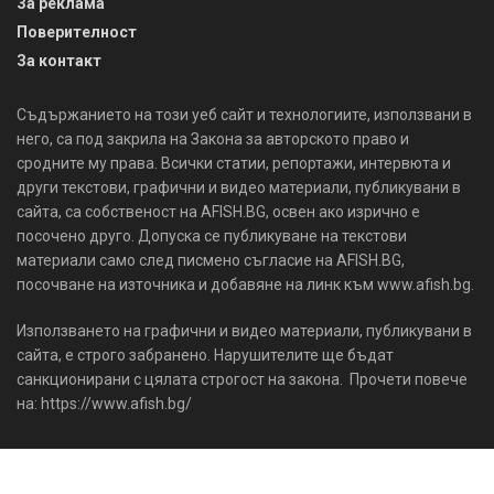
За реклама
Поверителност
За контакт
Съдържанието на този уеб сайт и технологиите, използвани в
него, са под закрила на Закона за авторското право и
сродните му права. Всички статии, репортажи, интервюта и
други текстови, графични и видео материали, публикувани в
сайта, са собственост на AFISH.BG, освен ако изрично е
посочено друго. Допуска се публикуване на текстови
материали само след писмено съгласие на AFISH.BG,
посочване на източника и добавяне на линк към www.afish.bg.
Използването на графични и видео материали, публикувани в
сайта, е строго забранено. Нарушителите ще бъдат
санкционирани с цялата строгост на закона. Прочети повече
на: https://www.afish.bg/