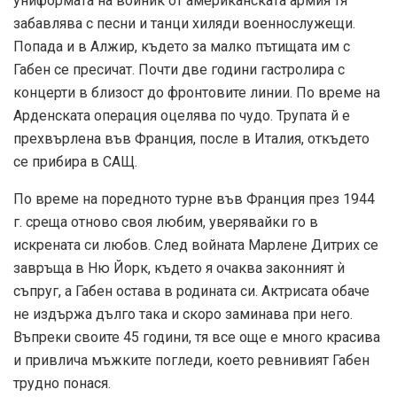
униформата на войник от американската армия тя
забавлява с песни и танци хиляди военнослужещи.
Попада и в Алжир, където за малко пътищата им с
Габен се пресичат. Почти две години гастролира с
концерти в близост до фронтовите линии. По време на
Арденската операция оцелява по чудо. Трупата й е
прехвърлена във Франция, после в Италия, откъдето
се прибира в САЩ.
По време на поредното турне във Франция през 1944
г. среща отново своя любим, уверявайки го в
искрената си любов. След войната Марлене Дитрих се
завръща в Ню Йорк, където я очаква законният ѝ
съпруг, а Габен остава в родината си. Актрисата обаче
не издържа дълго така и скоро заминава при него.
Въпреки своите 45 години, тя все още е много красива
и привлича мъжките погледи, което ревнивият Габен
трудно понася.