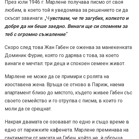
През юли 1946 г. Марлене получава писмо от своя
любим, в което той я уведомява за решението си да
скъсат завинаги. „Ч
увствам, че те загубих, колкото и
добре да ни беше заедно. Винаги ще си спомням за
теб с огромно съжаление
.“
Скоро след това Жан Габен се оженва за манекенката
Доминик Фурие, която го дарява с това, за което
винаги е мечтал: три деца и спокоен семеен живот.
Марлене не може да се примири с ролята на
изоставена жена. Връща се отново в Париж, наема
апартамент близо до мястото, където живее Габен със
своето семейство и го отрупва с писма, в които го
моли да се срещнат.
Накрая двамата се озовават по едно и също време в
едно от парижките кафенета. Марлене преминава на
сантиметри от масата на Габен, който не ѝ обръща