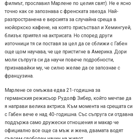
филмът, прославил Марлене по целия свят). Не е ясно
точно как се запознава с френската звезда. Най-
разпространена е версията за случайна среща в
нюйоркско кафене, на която присъствал и Хемингуей,
близък приятел на актрисата. Но според други
източници тя си поставя за цел да се сближи с Габен
още щом научава, че ще пристигне в Америка. Дори
моли съпруга си да научи повече подробности,
признавайки му, че силно желае да се запознае с
французина.
Марлене се омъжва едва 21-годишна за
германския режисьор Рудолф Зибер, който мечтае да
я направи велика актриса. Към момента на срещата си
с Габен вече е над 40-годишна. Със съпруга си отдавна
поддържа само дружески отношения и макар че
официално все още са мъж и жена, двамата водят
съвсем свободен начин на живот.