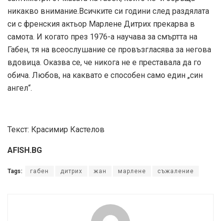
никакво внимание.Всичките си години след раздялата
си с френския актьор Марлене Дитрих прекарва в
самота. И когато през 1976-а научава за смъртта на
Габен, тя на всеослушание се провъзгласява за негова
вдовица. Оказва се, че никога не е преставала да го
обича. Любов, на каквато е способен само един „син
ангел“.
Текст: Красимир Кастелов
AFISH.BG
Tags:
габен
дитрих
жан
марлене
съжаление