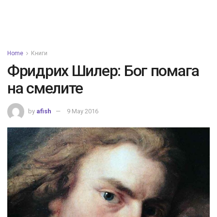
Home
Книги
Фридрих Шилер: Бог помага
на смелите
by
afish
9 May 2016