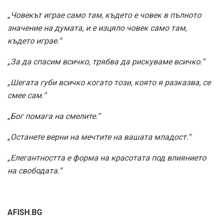
„Човекът играе само там, където е човек в пълното
значение на думата, и е изцяло човек само там,
където играе.“
„За да спасим всичко, трябва да рискуваме всичко.“
„Шегата губи всичко когато този, която я разказва, се
смее сам.“
„Бог помага на смелите.“
„Останете верни на мечтите на вашата младост.“
„Елегантността е форма на красотата под влиянието
на свободата.“
AFISH.BG