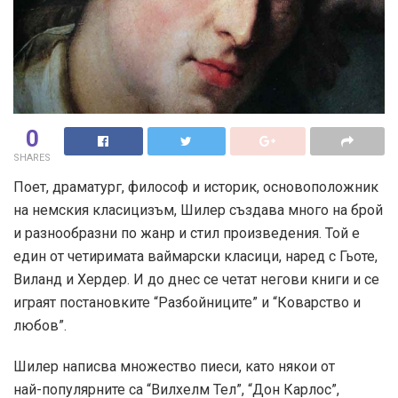
0
SHARES
Поет, драматург, философ и историк, основоположник
на немския класицизъм, Шилер създава много на брой
и разнообразни по жанр и стил произведения. Той е
един от четиримата ваймарски класици, наред с Гьоте,
Виланд и Хердер. И до днес се четат негови книги и се
играят постановките “Разбойниците” и “Коварство и
любов”.
Шилер написва множество пиеси, като някои от
най-популярните са “Вилхелм Тел”, “Дон Карлос”,