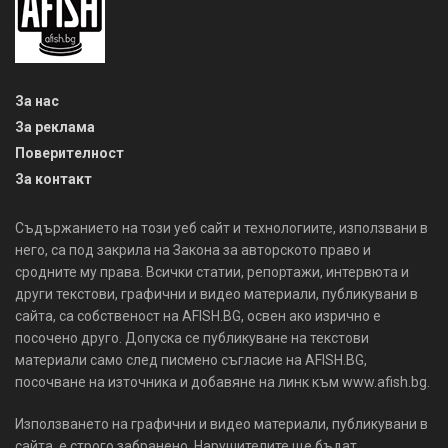
За нас
За реклама
Поверителност
За контакт
Съдържанието на този уеб сайт и технологиите, използвани в
него, са под закрила на Закона за авторското право и
сродните му права. Всички статии, репортажи, интервюта и
други текстови, графични и видео материали, публикувани в
сайта, са собственост на AFISH.BG, освен ако изрично е
посочено друго. Допуска се публикуване на текстови
материали само след писмено съгласие на AFISH.BG,
посочване на източника и добавяне на линк към www.afish.bg.
Използването на графични и видео материали, публикувани в
сайта, е строго забранено. Нарушителите ще бъдат