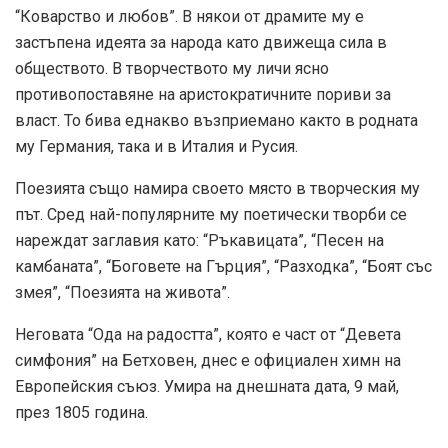
“Коварство и любов”. В някои от драмите му е
застъпена идеята за народа като движеща сила в
обществото. В творчеството му личи ясно
противопоставяне на аристократичните пориви за
власт. То бива еднакво възприемано както в родната
му Германия, така и в Италия и Русия.
Поезията също намира своето място в творческия му
път. Сред най-популярните му поетически творби се
нареждат заглавия като: “Ръкавицата”, “Песен на
камбаната”, “Боговете на Гърция”, “Разходка”, “Боят със
змея”, “Поезията на живота”.
Неговата “Ода на радостта”, която е част от “Девета
симфония” на Бетховен, днес е официален химн на
Европейския съюз. Умира на днешната дата, 9 май,
през 1805 година.