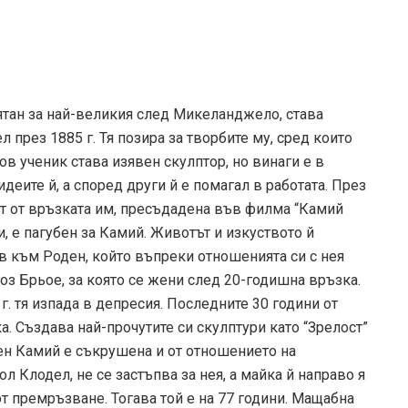
ятан за най-великия след Микеланджело, става
през 1885 г. Тя позира за творбите му, сред които
ов ученик става изявен скулптор, но винаги е в
идеите й, а според други й е помагал в работата. През
ът от връзката им, пресъдадена във филма “Камий
 е пагубен за Камий. Животът и изкуството й
в към Роден, който въпреки отношенията си с нея
оз Брьое, за която се жени след 20-годишна връзка.
г. тя изпада в депресия. Последните 30 години от
а. Създава най-прочутите си скулптури като “Зрелост”
ден Камий е съкрушена и от отношението на
ол Клодел, не се застъпва за нея, а майка й направо я
от премръзване. Тогава той е на 77 години. Мащабна