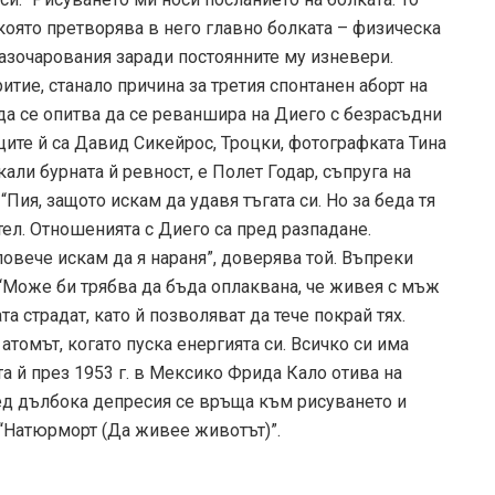
която претворява в него главно болката – физическа
разочарования заради постоянните му изневери.
итие, станало причина за третия спонтанен аборт на
да се опитва да се реваншира на Диего с безрасъдни
ците й са Давид Сикейрос, Троцки, фотографката Тина
али бурната й ревност, е Полет Годар, съпруга на
“Пия, защото искам да удавя тъгата си. Но за беда тя
тел. Отношенията с Диего са пред разпадане.
овече искам да я нараня”, доверява той. Въпреки
 “Може би трябва да бъда оплаквана, че живея с мъж
та страдат, като й позволяват да тече покрай тях.
атомът, когато пуска енергията си. Всичко си има
а й през 1953 г. в Мексико Фрида Кало отива на
лед дълбока депресия се връща към рисуването и
 “Натюрморт (Да живее животът)”.