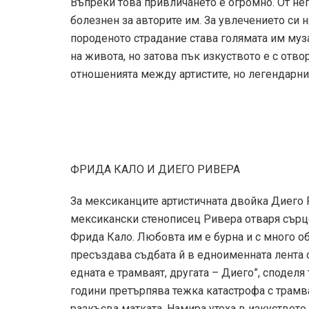
Въпреки това привличането е огромно. От нег
болезнен за авторите им. За увлечението си 
породеното страдание става голямата им му
на живота, но затова пък изкуството е с отво
отношенията между артистите, но легендарни
ФРИДА КАЛО И ДИЕГО РИВЕРА
За мексиканците артистичната двойка Диего 
мексикански стенописец Ривера отваря сърце
Фрида Кало. Любовта им е бурна и с много об
пресъздава съдбата й в едноименната лента 
едната е трамваят, другата – Диего”, споделя
години претърпява тежка катастрофа с трамва
разкъсва матката. Намира утеха в изкуството 