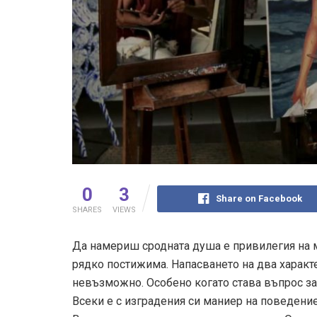
0
3
Share on Facebook
SHARES
VIEWS
Да намериш сродната душа е привилегия на м
рядко постижима. Напасването на два характер
невъзможно. Особено когато става въпрос за 
Всеки е с изградения си маниер на поведение