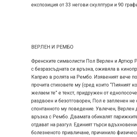
експозиция от 33 негови скулптури и 90 граф
ВЕРЛЕН И РЕМБО
Френските символисти Пол Верлен и Артюр Ре
с безразсъдната си връзка, оживяла в киноп
Каприо в ролята на Рембо. Изявеният вече п
прочита стиховете му (сред които “Пияният кор
желаем те” е текст, придружен от еднопосоче
раздвоен и безотговорен, Пол е запленен не 
спонтанното му поведение. Увлечен, Верлен 
връзка с Рембо. Двамата обикалят парижките 
отдават на разгул. Единият търси вдъхновени
болезненото привличане, причинило физическ