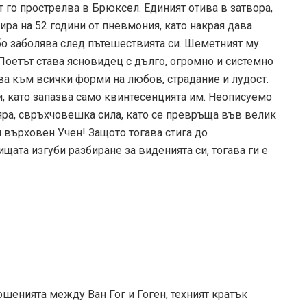
 го прострелва в Брюксел. Единият отива в затвора,
ира на 52 години от пневмония, като накрая дава
мбо заболява след пътешествията си. Шеметният му
Поетът става ясновидец с дълго, огромно и системно
гва към всички форми на любов, страдание и лудост.
и, като запазва само квинтесенцията им. Неописуемо
вяра, свръхчовешка сила, като се превръща във велик
 върховен Учен! Защото тогава стига до
ищата изгуби разбиране за виденията си, тогава ги е
ошенията между Ван Гог и Гоген, техният кратък