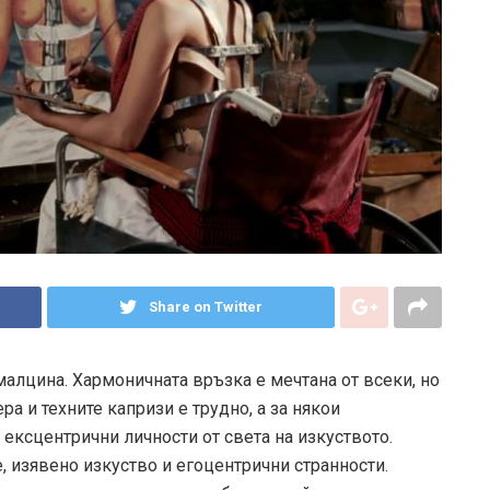
Share on Twitter
алцина. Хармоничната връзка е мечтана от всеки, но
а и техните капризи е трудно, а за някои
ексцентрични личности от света на изкуството.
, изявено изкуство и егоцентрични странности.