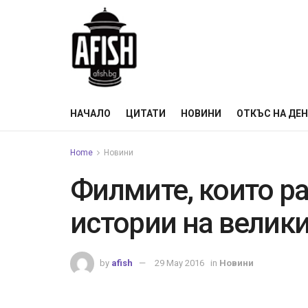
НАЧАЛО
ЦИТАТИ
НОВИНИ
ОТКЪС НА ДЕ
Home
Новини
Филмите, които р
истории на велик
by
afish
29 May 2016
in
Новини