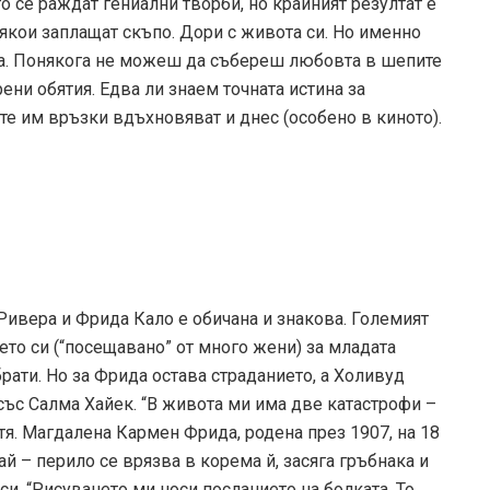
о се раждат гениални творби, но крайният резултат е
някои заплащат скъпо. Дори с живота си. Но именно
за. Понякога не можеш да събереш любовта в шепите
рени обятия. Едва ли знаем точната истина за
те им връзки вдъхновяват и днес (особено в киното).
Ривера и Фрида Кало е обичана и знакова. Големият
то си (“посещавано” от много жени) за младата
рати. Но за Фрида остава страданието, а Холивуд
със Салма Хайек. “В живота ми има две катастрофи –
 тя. Магдалена Кармен Фрида, родена през 1907, на 18
й – перило се врязва в корема й, засяга гръбнака и
си. “Рисуването ми носи посланието на болката. То