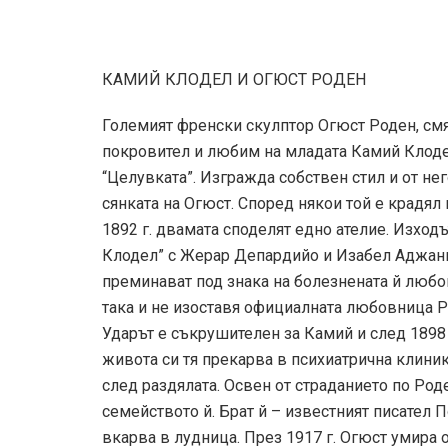
КАМИЙ КЛОДЕЛ И ОГЮСТ РОДЕН
Големият френски скулптор Огюст Роден, см
покровител и любим на младата Камий Клодел 
“Целувката”. Изгражда собствен стил и от нег
сянката на Огюст. Според някои той е крадял 
1892 г. двамата споделят едно ателие. Изход
Клодел” с Жерар Депардийо и Изабел Аджани,
преминават под знака на болезнената й любо
така и не изоставя официалната любовница Р
Ударът е съкрушителен за Камий и след 1898 
живота си тя прекарва в психиатрична клиник
след раздялата. Освен от страданието по Ро
семейството й. Брат й – известният писател П
вкарва в лудница. През 1917 г. Огюст умира 