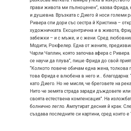
прави живота ми пълноценен”, казва Фрида, 
и душевна. Връзката с Диего й носи големи 
Ривера спи дори със сестра й Кристина – откр
художничката. Ексцентрична и в живота, Фри
забежки – и с мъже, и с жени. Сред любовни
Модити, Рокфелер. Една от жените, предизвик
Чарли Чаплин, която започва афера с Ривера. 
се научи да плува”, пише Фрида до свой прия
“Колкото повече обичам една жена, толкова п
това Фрида е влюбена в него и… благодарна:
като Диего. Но не мисля, че бреговете на река
Нито че земята страда заради дъждовете или 
своята естествена компенсация”. На изложбат
болнично легло. Ампутират десния й крак. С
създава последните си картини, сред които е