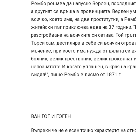
Рембо решава да напусне Верлен, последният
а другият се връща в провинцията. Верлен ум
всичко, което има, на две проститутки, а Ре
житейски път приключва едва на 37 години. “
разстройване на всичките си сетива. Той тръ
Търси сам, дестилира в себе си всички отров
мъчение, при което има нужда от цялата си 
болник, велик престъпник, велик прокълнат и
непознатото! И когато уплашен, в края на кра
видял!”, пише Рембо в писмо от 1871 г.
ВАН ГОГ И ГОГЕН
Въпреки че не е ясен точно характерът на отн