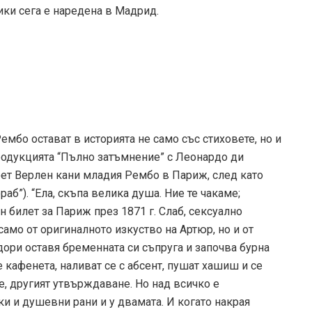
ики сега е наредена в Мадрид.
мбо остават в историята не само със стиховете, но и
родукцията “Пълно затъмнение” с Леонардо ди
оет Верлен кани младия Рембо в Париж, след като
аб”). “Ела, скъпа велика душа. Ние те чакаме;
н билет за Париж през 1871 г. Слаб, сексуално
само от оригиналното изкуство на Артюр, но и от
дори оставя бременната си съпруга и започва бурна
кафенета, наливат се с абсент, пушат хашиш и се
е, другият утвърждаване. Но над всичко е
и и душевни рани и у двамата. И когато накрая