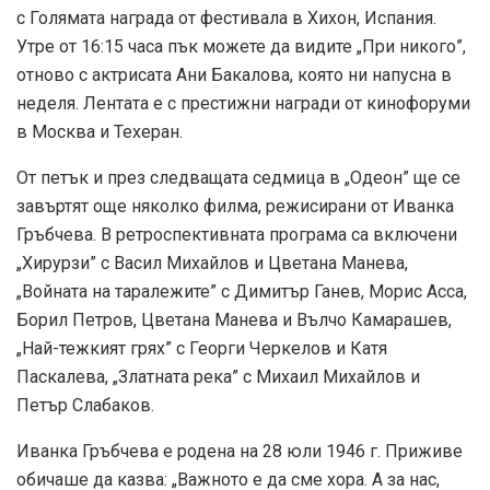
с Голямата награда от фестивала в Хихон, Испания.
Утре от 16:15 часа пък можете да видите „При никого”,
отново с актрисата Ани Бакалова, която ни напусна в
неделя. Лентата е с престижни награди от кинофоруми
в Москва и Техеран.
От петък и през следващата седмица в „Одеон” ще се
завъртят още няколко филма, режисирани от Иванка
Гръбчева. В ретроспективната програма са включени
„Хирурзи” с Васил Михайлов и Цветана Манева,
„Войната на таралежите” с Димитър Ганев, Морис Асса,
Борил Петров, Цветана Манева и Вълчо Камарашев,
„Най-тежкият грях” с Георги Черкелов и Катя
Паскалева, „Златната река” с Михаил Михайлов и
Петър Слабаков.
Иванка Гръбчева е родена на 28 юли 1946 г. Приживе
обичаше да казва: „Важното е да сме хора. А за нас,