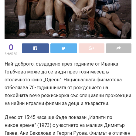
0
SHARES
Най-доброто, създадено през годините от Иванка
Гръбчева може да се види през този месец в
столичното кино „Одеон”. Националната филмотека
отбелязва 70-годишнината от рождението на
покойната вече режисьорка със специални прожекции
на нейни игрални филми за деца и възрастни.
Днес от 15:45 часа ще бъде показан „Изпити по
никое време” (1973) с участието на малкия Димитър
Ганев, Ани Бакалова и Георги Русев. Филмът е отличен