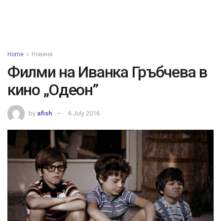
Home
Новини
Филми на Иванка Гръбчева в
кино „Одеон”
by
afish
6 July 2016