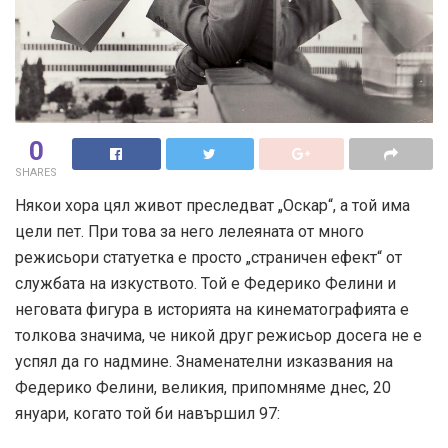
0
SHARES
Някои хора цял живот преследват „Оскар“, а той има
цели пет. При това за него лелеяната от много
режисьори статуетка е просто „страничен ефект“ от
службата на изкуството. Той е Федерико Фелини и
неговата фигура в историята на кинематографията е
толкова значима, че никой друг режисьор досега не е
успял да го надмине. Знаменателни изказвания на
Федерико Фелини, великия, припомняме днес, 20
януари, когато той би навършил 97: