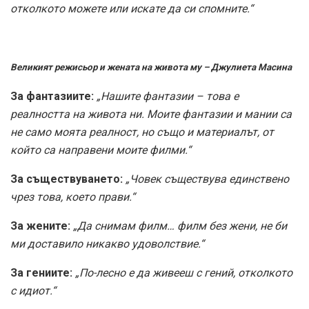
отколкото можете или искате да си спомните.“
Великият режисьор и жената на живота му – Джулиета Масина
За фантазиите:
„Нашите фантазии – това е
реалността на живота ни. Моите фантазии и мании са
не само моята реалност, но също и материалът, от
който са направени моите филми.“
За съществуването:
„Човек съществува единствено
чрез това, което прави.“
За жените:
„Да снимам филм… филм без жени, не би
ми доставило никакво удоволствие.“
За гениите:
„По-лесно е да живееш с гений, отколкото
с идиот.“