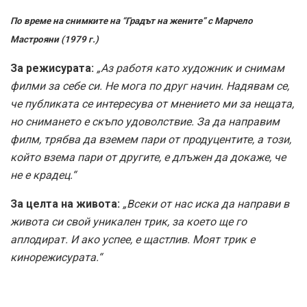
По време на снимките на “Градът на жените” с Марчело
Мастрояни (1979 г.)
За режисурата:
„Аз работя като художник и снимам
филми за себе си. Не мога по друг начин. Надявам се,
че публиката се интересува от мнението ми за нещата,
но снимането е скъпо удоволствие. За да направим
филм, трябва да вземем пари от продуцентите, а този,
който взема пари от другите, е длъжен да докаже, че
не е крадец.“
За целта на живота:
„Всеки от нас иска да направи в
живота си свой уникален трик, за което ще го
аплодират. И ако успее, е щастлив. Моят трик е
кинорежисурата.“