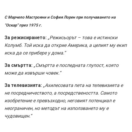
С Марчело Мастрояни и София Лорен при получаването на
“Оскар” през 1975 г.
За режисирането:
„Режисьорът – това е истински
Колумб. Той иска да открие Америка, а целият му екип
иска да се прибере у дома.“
За смъртта:
„Смъртта е последната глупост, която
може да извърши човек.“
За телевизията:
„Ахилесовата пета на телевизията е
не посредничеството, а посредствеността. Самото
изобретение е превъзходно, неговият потенциал е
неограничен, но методът на използването му е
чудовищен.“