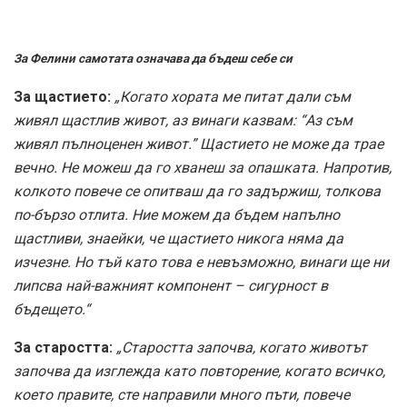
За Фелини самотата означава да бъдеш себе си
За щастието:
„Когато хората ме питат дали съм
живял щастлив живот, аз винаги казвам: “Аз съм
живял пълноценен живот.” Щастието не може да трае
вечно. Не можеш да го хванеш за опашката. Напротив,
колкото повече се опитваш да го задържиш, толкова
по-бързо отлита. Ние можем да бъдем напълно
щастливи, знаейки, че щастието никога няма да
изчезне. Но тъй като това е невъзможно, винаги ще ни
липсва най-важният компонент – сигурност в
бъдещето.“
За старостта:
„Старостта започва, когато животът
започва да изглежда като повторение, когато всичко,
което правите, сте направили много пъти, повече