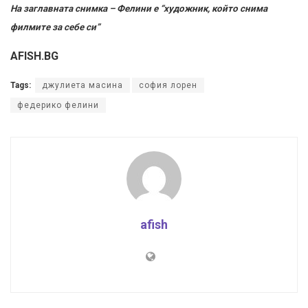
На заглавната снимка – Фелини е “художник, който снима
филмите за себе си”
AFISH.BG
Tags:
джулиета масина
софия лорен
федерико фелини
afish