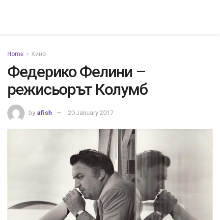
Home
Кино
Федерико Фелини –
режисьорът Колумб
by
afish
20 January 2017