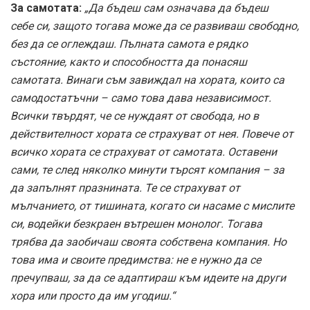
За самотата:
„Да бъдеш сам означава да бъдеш
себе си, защото тогава може да се развиваш свободно,
без да се оглеждаш. Пълната самота e рядко
състояние, както и способността да понасяш
самотата. Винаги съм завиждал на хората, които са
самодостатъчни – само това дава независимост.
Всички твърдят, че се нуждаят от свобода, но в
действителност хората се страхуват от нея. Повече от
всичко хората се страхуват от самотата. Оставени
сами, те след няколко минути търсят компания – за
да запълнят празнината. Те се страхуват от
мълчанието, от тишината, когато си насаме с мислите
си, водейки безкраен вътрешен монолог. Тогава
трябва да заобичаш своята собствена компания. Но
това има и своите предимства: не е нужно да се
пречупваш, за да се адаптираш към идеите на други
хора или просто да им угодиш.“