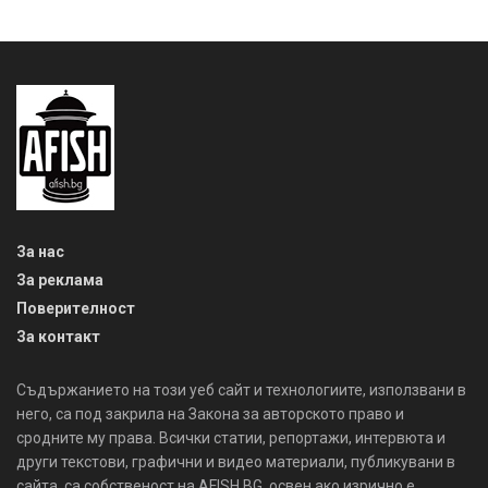
За нас
За реклама
Поверителност
За контакт
Съдържанието на този уеб сайт и технологиите, използвани в
него, са под закрила на Закона за авторското право и
сродните му права. Всички статии, репортажи, интервюта и
други текстови, графични и видео материали, публикувани в
сайта, са собственост на AFISH.BG, освен ако изрично е