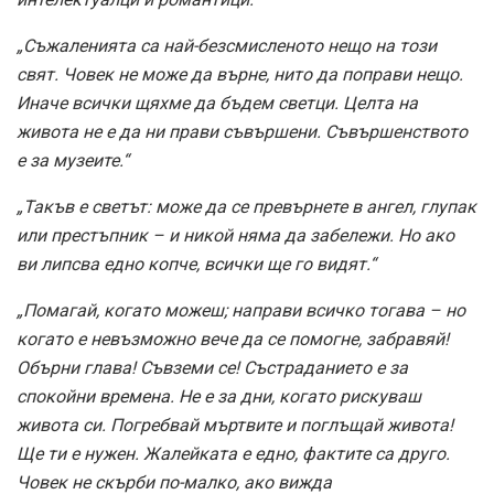
„Съжаленията са най-безсмисленото нещо на този
свят. Човек не може да върне, нито да поправи нещо.
Иначе всички щяхме да бъдем светци. Целта на
живота не е да ни прави съвършени. Съвършенството
е за музеите.“
„Такъв е светът: може да се превърнете в ангел, глупак
или престъпник – и никой няма да забележи. Но ако
ви липсва едно копче, всички ще го видят.“
„Помагай, когато можеш; направи всичко тогава – но
когато е невъзможно вече да се помогне, забравяй!
Обърни глава! Съвземи се! Състраданието е за
спокойни времена. Не е за дни, когато рискуваш
живота си. Погребвай мъртвите и поглъщай живота!
Ще ти е нужен. Жалейката е едно, фактите са друго.
Човек не скърби по-малко, ако вижда