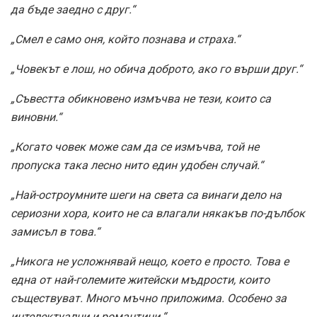
да бъде заедно с друг.“
„Смел е само оня, който познава и страха.“
„Човекът е лош, но обича доброто, ако го върши друг.“
„Съвестта обикновено измъчва не тези, които са
виновни.“
„Когато човек може сам да се измъчва, той не
пропуска така лесно нито един удобен случай.“
„Най-остроумните шеги на света са винаги дело на
сериозни хора, които не са влагали някакъв по-дълбок
замисъл в това.“
„Никога не усложнявай нещо, което е просто. Това е
една от най-големите житейски мъдрости, които
съществуват. Много мъчно приложима. Особено за
интелектуалци и романтици.“