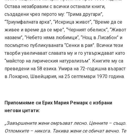
Остава незабравим с всички останали книги,
създадени чрез перото му: “Трима другари”,
“Триумфалната арка”, “Искрица живот“, “Време да се
живее и време да се мре”, “Черният обелиск”, “Живот
назаем”, “Небето няма любимци“, “Нощ в Лисабон” и
посмъртно публикуваната “Сенки в рая”. Всички тези
творби увеличават славата му и го утвърждават като
“майстор на лирическия натурализъм”. Книгите му са
преведени на 58 езика. Умира на 72-годишна възраст
в Локарно, Швейцария, на 25 септември 1970 година.
Припомняме си Ерих Мария Ремарк с избрани
негови цитати:
„Завършените жени омръзват лесно. Ценните – също.
Отломките – никога. Такива жени се обичат вечно. Те