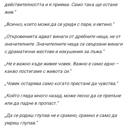
действителността и я приема. Само така ще остане
жив.“
„Всичко, което може да се уреди с пари, е евтино.“
„Откровенията идват винаги от дребните неща, не от
значителните. Значителните неща са свързани винаги
с драматични жестове и изкушения за лъжа.“
„Не е важно къде живее човек. Важно е само едно –
какво постигаме с живота си.“
„Човек остарява само когато престане да чувства.“
„Който гледа много назад, може лесно да се препъне
или да падне в пропаст.“
„Да се родиш глупав не е срамно, срамно е само да
умреш глупав.“