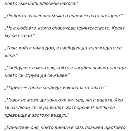
което сме били влюбени някога.“
„Любовта заслепява мъжа и прави жената по-зорка.“
„Не е любовта, която опорочава приятелството. Краят
му си е край.“
„Този, който няма дом, е свободен да ходи където си
иска.“
„Свободен е само този, който е загубил всичко, заради
което си струва да се живее.“
„Парите — това е свобода, изкована от злато.“
„Човек не може да заключи вятъра, нито водата. Ако
ги заключи, те се развалят. Затвореният вятър се
превръща в застоял въздух.“
„Единствен оня, който винаги е сам, познава щастието