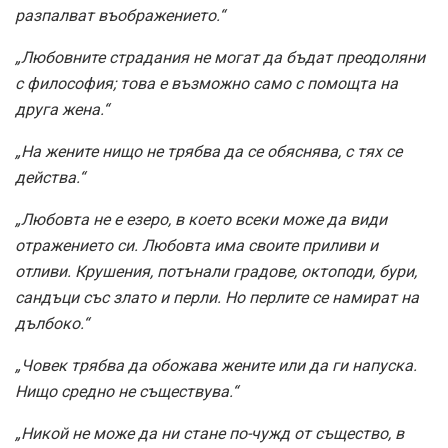
разпалват въображението.“
„Любовните страдания не могат да бъдат преодоляни
с философия; това е възможно само с помощта на
друга жена.“
„На жените нищо не трябва да се обяснява, с тях се
действа.“
„Любовта не е езеро, в което всеки може да види
отражението си. Любовта има своите приливи и
отливи. Крушения, потънали градове, октоподи, бури,
сандъци със злато и перли. Но перлите се намират на
дълбоко.“
„Човек трябва да обожава жените или да ги напуска.
Нищо средно не съществува.“
„Никой не може да ни стане по-чужд от същество, в