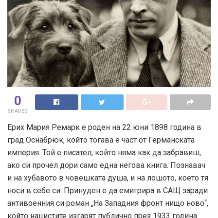
0
SHARES
Ерих Мария Ремарк е роден на 22 юни 1898 година в
град Оснабрюк, който тогава е част от Германската
империя. Той е писател, който няма как да забравиш,
ако си прочел дори само една негова книга. Познавач
и на хубавото в човешката душа, и на лошото, което тя
носи в себе си. Принуден е да емигрира в САЩ заради
антивоенния си роман „На Западния фронт нищо ново“,
който нацистите изгарят публично през 1933 година.