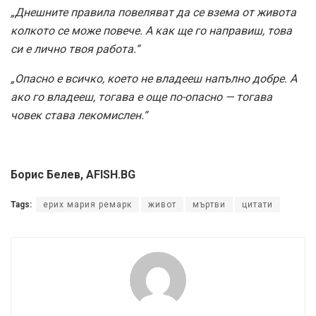
„Днешните правила повеляват да се взема от живота
колкото се може повече. А как ще го направиш, това
си е лично твоя работа.“
„Опасно е всичко, което не владееш напълно добре. А
ако го владееш, тогава е още по-опасно — тогава
човек става лекомислен.“
Борис Белев, AFISH.BG
Tags:
ерих мария ремарк
живот
мъртви
цитати