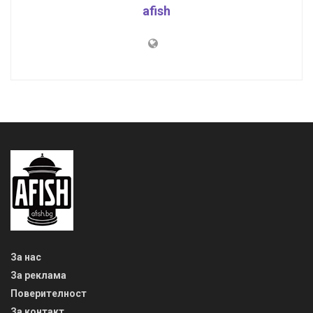
afish
За нас
За реклама
Поверителност
За контакт