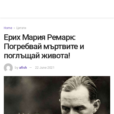
Home
Цитати
Ерих Мария Ремарк:
Погребвай мъртвите и
поглъщай живота!
by
afish
22 June 2021