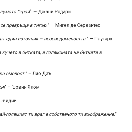
 думата “край
“. — Джани Родари
 се превръща в тигър.
” — Мигел де Сервантес
имат един източник – неосведомеността.
” — Плутарх
а кучето в битката, а големината на битката в
ва смелост.
” – Лао Дзъ
и!
” – Ървин Ялом
 Овидий
ай-големият ти враг е собственото ти въображение.
”