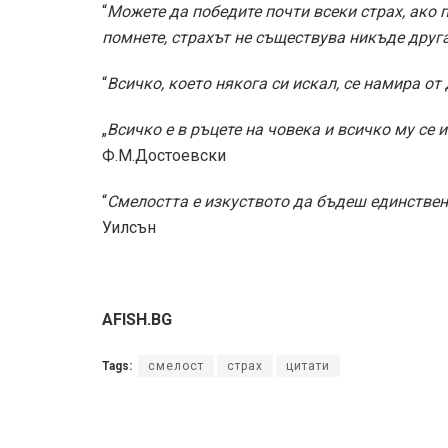
“
Можете да победите почти всеки страх, ако 
помнете, страхът не съществува никъде друга
“
Всичко, което някога си искал, се намира от
„
Всичко е в ръцете на човека и всичко му се 
Ф.М.Достоевски
“
Смелостта е изкуството да бъдеш единствени
Уилсън
AFISH.BG
Tags:
смелост
страх
цитати