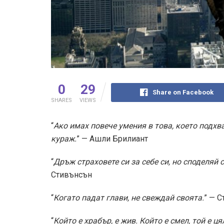
0
29
Share on Facebook
SHARES
VIEWS
“
Ако имах повече умения в това, което подх
кураж.
” — Ашли Брилиант
“
Дръж страховете си за себе си, но споделяй с
Стивънсън
“
Когато падат глави, не свеждай своята.
” — 
“
Който е храбър, е жив. Който е смел, той е ця