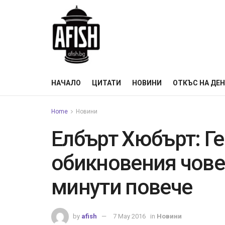
НАЧАЛО
ЦИТАТИ
НОВИНИ
ОТКЪС НА ДЕ
Home
Новини
Елбърт Хюбърт: Ге
обикновения човек
минути повече
by
afish
7 May 2016
in
Новини