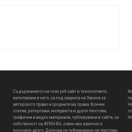
Съдържанието на този уеб сайт и технологиите,
И
използвани в него, са под закрила на Закона за
пу
авторското право и сродните му права. Всички
Н
статии, репортажи, интервюта и други текстови,
ст
графични и видео материали, публикувани в сайта, са
ht
собственост на AFISH.BG, освен ако изрично е
посочено друго. Допуска се публикуване на текстови