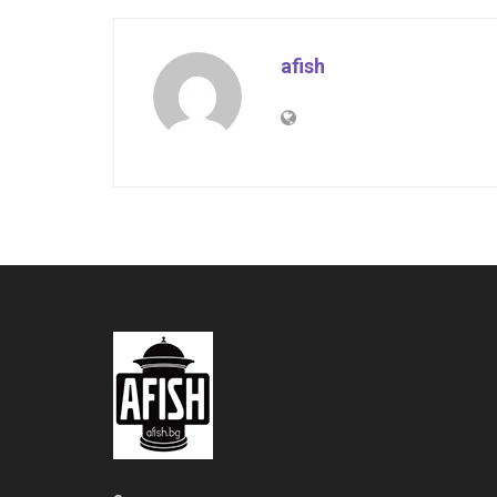
afish