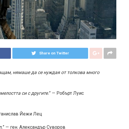
Share on Twitter
ващам, нямаше да се нуждая от толкова много
мелостта си с другите.
” — Робърт Луис
Станислав Йежи Лец
л.
” — ген. Александър Суворов