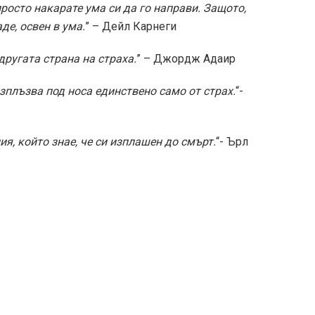
просто накарате ума си да го направи. Защото,
де, освен в ума.
” – Дейл Карнеги
 другата страна на страха.
” – Джордж Адаир
изплъзва под носа единствено само от страх.
“-
я, който знае, че си изплашен до смърт.
“- Ърл