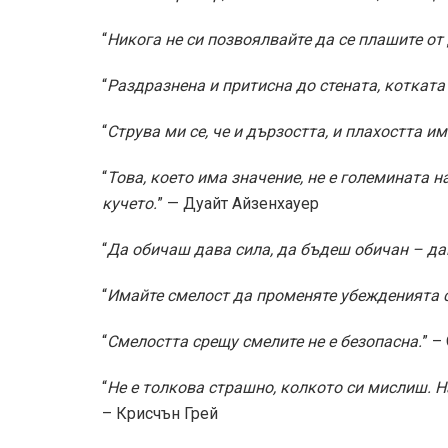
“
Никога не си позвоялвайте да се плашите от
“
Раздразнена и притисна до стената, котката
“
Струва ми се, че и дързостта, и плахостта 
“
Това, което има значение, не е големината н
кучето.
” — Дуайт Айзенхауер
“
Да обичаш дава сила, да бъдеш обичан – да
“
Имайте смелост да променяте убежденията с
“
Смелостта срещу смелите не е безопасна.
” –
“
Не е толкова страшно, колкото си мислиш. Н
– Крисчън Грей