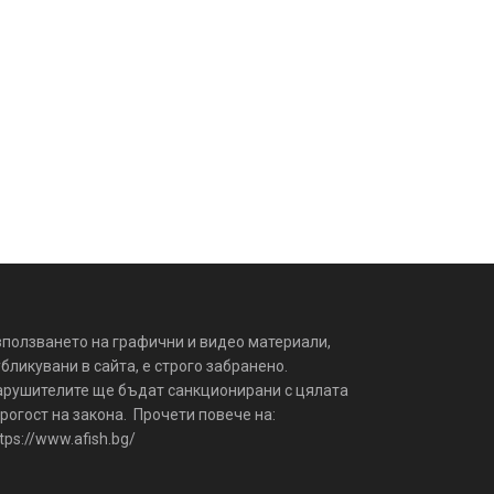
зползването на графични и видео материали,
бликувани в сайта, е строго забранено.
арушителите ще бъдат санкционирани с цялата
рогост на закона. Прочети повече на:
tps://www.afish.bg/