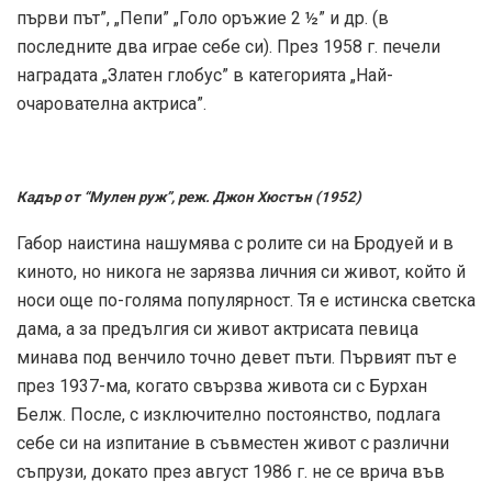
първи път”, „Пепи” „Голо оръжие 2 ½” и др. (в
последните два играе себе си). През 1958 г. печели
наградата „Златен глобус” в категорията „Най-
очарователна актриса”.
Кадър от “Мулен руж”, реж. Джон Хюстън (1952)
Габор наистина нашумява с ролите си на Бродуей и в
киното, но никога не зарязва личния си живот, който й
носи още по-голяма популярност. Тя е истинска светска
дама, а за предългия си живот актрисата певица
минава под венчило точно девет пъти. Първият път е
през 1937-ма, когато свързва живота си с Бурхан
Белж. После, с изключително постоянство, подлага
себе си на изпитание в съвместен живот с различни
съпрузи, докато през август 1986 г. не се врича във