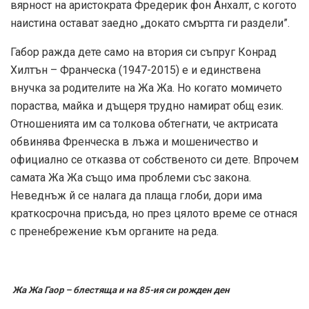
вярност на аристократа Фредерик фон Анхалт, с когото
наистина остават заедно „докато смъртта ги раздели”.
Габор ражда дете само на втория си съпруг Конрад
Хилтън – Франческа (1947-2015) е и единствена
внучка за родителите на Жа Жа. Но когато момичето
пораства, майка и дъщеря трудно намират общ език.
Отношенията им са толкова обтегнати, че актрисата
обвинява Френческа в лъжа и мошеничество и
официално се отказва от собственото си дете. Впрочем
самата Жа Жа също има проблеми със закона.
Неведнъж й се налага да плаща глоби, дори има
краткосрочна присъда, но през цялото време се отнася
с пренебрежение към органите на реда.
Жа Жа Гаор – блестяща и на 85-ия си рожден ден