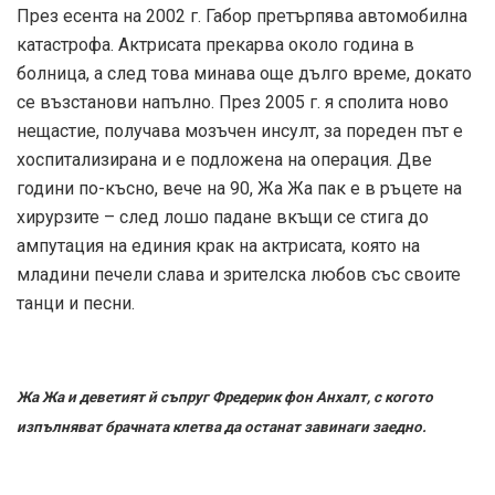
През есента на 2002 г. Габор претърпява автомобилна
катастрофа. Актрисата прекарва около година в
болница, а след това минава още дълго време, докато
се възстанови напълно. През 2005 г. я сполита ново
нещастие, получава мозъчен инсулт, за пореден път е
хоспитализирана и е подложена на операция. Две
години по-късно, вече на 90, Жа Жа пак е в ръцете на
хирурзите – след лошо падане вкъщи се стига до
ампутация на единия крак на актрисата, която на
младини печели слава и зрителска любов със своите
танци и песни.
Жа Жа и деветият й съпруг Фредерик фон Анхалт, с когото
изпълняват брачната клетва да останат завинаги заедно.