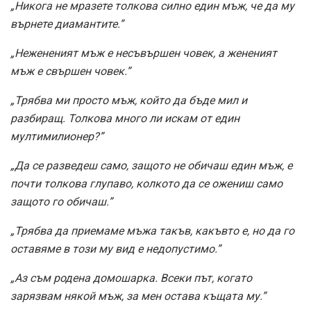
„Никога не мразете толкова силно един мъж, че да му
върнете диамантите.”
„Нежененият мъж е несъвършен човек, а жененият
мъж е свършен човек.”
„Трябва ми просто мъж, който да бъде мил и
разбиращ. Толкова много ли искам от един
мултимилионер?”
„Да се разведеш само, защото не обичаш един мъж, е
почти толкова глупаво, колкото да се ожениш само
защото го обичаш.”
„Трябва да приемаме мъжа такъв, какъвто е, но да го
оставяме в този му вид е недопустимо.”
„Аз съм родена домошарка. Всеки път, когато
зарязвам някой мъж, за мен остава къщата му.”