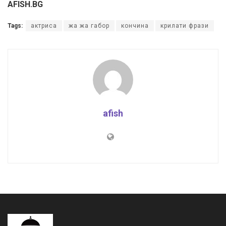
AFISH.BG
Tags:
актриса
жа жа габор
кончина
крилати фрази
afish