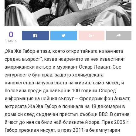
0
SHARES
„Жа Жа Габор е тази, която откри тайната на вечната
средна възраст”, казва навремето за нея известният
американски актьор и музикант Оскар Левант. Със
сигурност е бил прав, защото холивудската
кинолегенда напусна света на живите само месец и
половина преди да навърши 100 години. Според
информация на нейния съпруг – Фредерик фон Анхалт,
актрисата Жа Жа Габор е починала на 18 декември в
дома си след сърдечен пристъп, съобщи ВВС. В сетния
й част до нея са били най-близките й хора. През 2005 г.
Габор преживя инсулт, а през 2011-а бе ампутиран