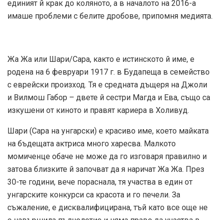
единият й крак до коляното, а в началото на 2016-а
имаше проблеми с белите дробове, припомня медията.
Жа Жа или Шари/Сара, както е истинското й име, е
родена на 6 февруари 1917 г. в Будапеща в семейство
с еврейски произход. Тя е средната дъщеря на Джоли
и Вилмош Габор – двете й сестри Магда и Ева, също са
изкушени от киното и правят кариера в Холивуд.
Шари (Сара на унгарски) е красиво име, което майката
на бъдещата актриса много харесва. Малкото
момиченце обаче не може да го изговаря правилно и
затова близките й започват да я наричат Жа Жа. През
30-те години, вече пораснала, тя участва в един от
унгарските конкурси са красота и го печели. За
съжаление, е дисквалифицирана, тъй като все още не