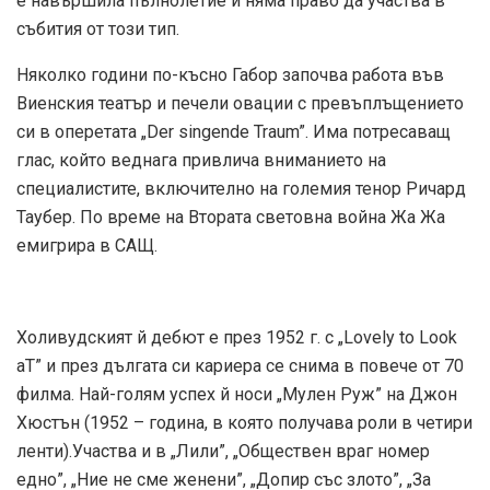
е навършила пълнолетие и няма право да участва в
събития от този тип.
Няколко години по-късно Габор започва работа във
Виенския театър и печели овации с превъплъщението
си в оперетата „Der singende Traum”. Има потресаващ
глас, който веднага привлича вниманието на
специалистите, включително на големия тенор Ричард
Таубер. По време на Втората световна война Жа Жа
емигрира в САЩ.
Холивудският й дебют е през 1952 г. с „Lovely to Look
aT” и през дългата си кариера се снима в повече от 70
филма. Най-голям успех й носи „Мулен Руж” на Джон
Хюстън (1952 – година, в която получава роли в четири
ленти).Участва и в „Лили”, „Обществен враг номер
едно”, „Ние не сме женени”, „Допир със злото”, „За