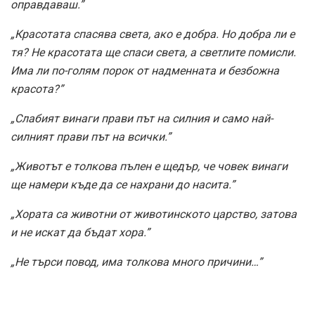
оправдаваш.”
„Красотата спасява света, ако е добра. Но добра ли е
тя? Не красотата ще спаси света, а светлите помисли.
Има ли по-голям порок от надменната и безбожна
красота?”
„Слабият винаги прави път на силния и само най-
силният прави път на всички.”
„Животът е толкова пълен е щедър, че човек винаги
ще намери къде да се нахрани до насита.”
„Хората са животни от животинското царство, затова
и не искат да бъдат хора.”
„Не търси повод, има толкова много причини…”