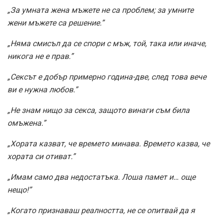
„За умната жена мъжете не са проблем; за умните
жени мъжете са решение.”
„Няма смисъл да се спори с мъж, той, така или иначе,
никога не е прав.”
„Сексът е добър примерно година-две, след това вече
ви е нужна любов.”
„Не знам нищо за секса, защото винаги съм била
омъжена.”
„Хората казват, че времето минава. Времето казва, че
хората си отиват.”
„Имам само два недостатъка. Лоша памет и… още
нещо!”
„Когато признаваш реалността, не се опитвай да я