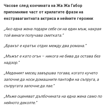
Часове след кончината на Жа Жа Габор
припомняме част от крилатите фрази на
екстравагантната актриса и нейните героини
:
„Ако една жена подари себе си на един мъж, накрая
той винаги получава сметката.”
„Бракът е кратък отдих между два романа.”
„Мъжът е като огън – никога не бива да остава без
надзор.”
„Меденият месец завършва тогава, когато кучето
започне да носи домашните пантофи на съпруга, а
съпругата започне да лае.”
„Мъже оценяват дълбочината на една жена само по
нейното деколте.”