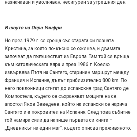
назначаван и уволняван, несигурен за утрешния ден.
В шоуто на Опра Уинфри
Но през 1979 г. се среща със старата си позната
Кристина, за която по-късно се оженва, и двамата
започват да пътешестват из Европа. Там той се връща
към католическата вяра и през 1986 г. Коелю
извървява Пътя на Сантяго, старинен маршрут между
Франция и Испания, дълъг приблизително 800 km. По
него поклонници стигат до испанския град Сантяго де
Компостела, където се съхраняват мощите на св.
апостол Яков Зеведеев, който на испански се нарича
Сантяго и е покровител на Испания. След това събитие
той намира сили да напише първата си книга –
„Дневникът на един маг“, където описва преживяното.