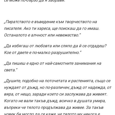
се може по-бързо да я забрави.”
„Пиратството е въведение към творчеството на
писателя. Ако ти хареса, ще поискаш да го имаш.
Останалото е алчност или невежество.”
„Да избягаш от любовта или сляпо да й се отдадеш?
Кое от двете е по-малко разрушително.”
„Да пишеш е едно от най-самотните занимания на
света.”
„Душите, подобно на поточетата и растенията, също се
нуждаят от дъжд, но по-различен; дъжд от надежда, от
вяра, от нещо, заради което си заслужава да живеят.
Когато не вали такъв дъжд, всичко в душата умира,
въпреки че тялото продължава да живее. За такъв
човек би могло да се каже, че тялото му някога е