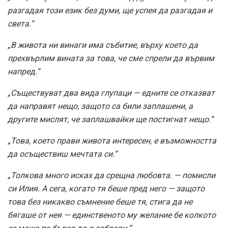
разгадая този език без думи, ще успея да разгадая и
света.”
„В живота ни винаги има събитие, върху което да
прехвърлим вината за това, че сме спрели да вървим
напред.”
„Съществуват два вида глупаци — едните се отказват
да направят нещо, защото са били заплашени, а
другите мислят, че заплашвайки ще постигнат нещо.”
„Това, което прави живота интересен, е възможността
да осъществиш мечтата си.”
„Толкова много исках да срещна любовта. — помисли
си Илия. А сега, когато тя беше пред него — защото
това без никакво съмнение беше тя, стига да не
бягаше от нея — единственото му желание бе колкото