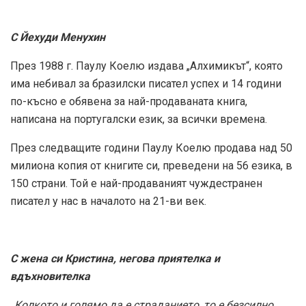
С Йехуди Менухин
През 1988 г. Паулу Коелю издава „Алхимикът“, която
има небивал за бразилски писател успех и 14 години
по-късно е обявена за най-продаваната книга,
написана на португалски език, за всички времена.
През следващите години Паулу Коелю продава над 50
милиона копия от книгите си, преведени на 56 езика, в
150 страни. Той е най-продаваният чуждестранен
писател у нас в началото на 21-ви век.
С жена си Кристина, негова приятелка и
вдъхновителка
„Колкото и голямо да е страданието, то е безсилно