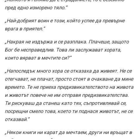
пред едно изморено тяло.”
„Най-добрият воин е този, който успее да превърне
врага в приятел.”
„Накрая не издържа и се разплака. Плачеше, защото
Бог бе несправедлив. Това ли заслужават хората,
които вярват в мечтите си?”
„Напоследък много хора се отказаха да живеят. Не се
отегчават, не плачат, просто стоят в очакване да мине
времето. Те не приеха предизвикателството на живота
и животът повече не им отправя предизвикателства.
Ти рискуваш да станеш като тях, съпротивлявай се,
посрещни смело това, което ти поднася животът, не се
отказвай.”
„Някои книги ни карат да мечтаем, други ни връщат в