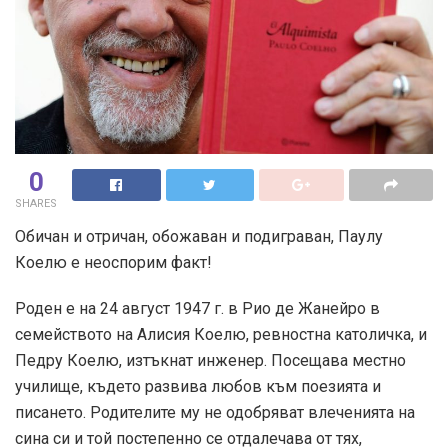
0
SHARES
Обичан и отричан, обожаван и подиграван, Паулу
Коелю е неоспорим факт!
Роден е на 24 август 1947 г. в Рио де Жанейро в
семейството на Алисия Коелю, ревностна католичка, и
Педру Коелю, изтъкнат инженер. Посещава местно
училище, където развива любов към поезията и
писането. Родителите му не одобряват влеченията на
сина си и той постепенно се отдалечава от тях,