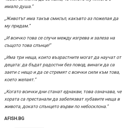
имало душа.”
„Животът има такъв смисъл, какъвто аз пожелая да
му придам.”
„И всичко това се случи между изгрева и залеза на
същото това слънце!”
„Има три неща, които възрастните могат да научат от
децата: да бъдат радостни без повод, винаги да са
заети с нещо и да се стремят с всички сили към това,
което желаят.”
„Когато всички дни станат еднакви, това означава, че
хората са престанали да забелязват хубавите неща в
живота, докато слънцето върви по небосклона.”
AFISH.BG