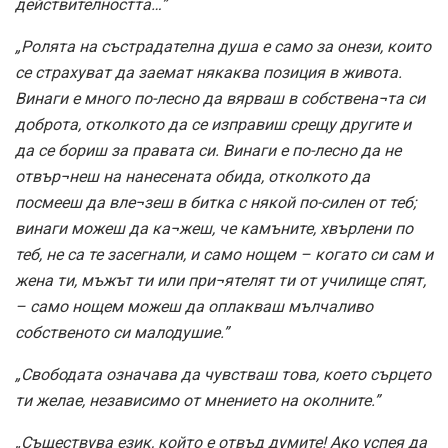
действителността…”
„Ролята на състрадателна душа е само за онези, които
се страхуват да заемат някаква позиция в живота.
Винаги е много по-лесно да вярваш в собствена¬та си
доброта, отколкото да се изправиш срещу другите и
да се бориш за правата си. Винаги е по-лесно да не
отвър¬неш на нанесената обида, отколкото да
посмееш да вле¬зеш в битка с някой по-силен от теб;
винаги можеш да ка¬жеш, че камъните, хвърлени по
теб, не са те засегнали, и само нощем – когато си сам и
жена ти, мъжът ти или при¬ятелят ти от училище спят,
– само нощем можеш да оплакваш мълчаливо
собственото си малодушие.”
„Свободата означава да чувстваш това, което сърцето
ти желае, независимо от мнението на околните.”
„Съществува език, който е отвъд думите! Ако успея да