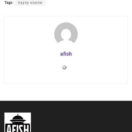
Tags:
паулу коелю
afish