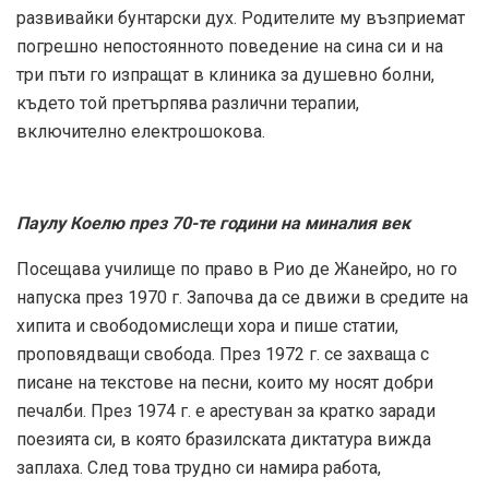
развивайки бунтарски дух. Родителите му възприемат
погрешно непостоянното поведение на сина си и на
три пъти го изпращат в клиника за душевно болни,
където той претърпява различни терапии,
включително електрошокова.
Паулу Коелю през 70-те години на миналия век
Посещава училище по право в Рио де Жанейро, но го
напуска през 1970 г. Започва да се движи в средите на
хипита и свободомислещи хора и пише статии,
проповядващи свобода. През 1972 г. се захваща с
писане на текстове на песни, които му носят добри
печалби. През 1974 г. е арестуван за кратко заради
поезията си, в която бразилската диктатура вижда
заплаха. След това трудно си намира работа,