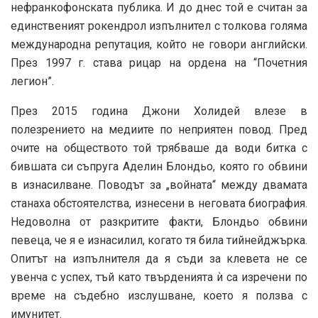
нефранкофонската публика. И до днес той е считан за
единственият рокендрол изпълнител с толкова голяма
международна репутация, който не говори английски.
През 1997 г. става рицар на ордена на “Почетния
легион”.
През 2015 година Джони Холидей влезе в
полезрението на медиите по неприятен повод. Пред
очите на обществото той трябваше да води битка с
бившата си съпруга Аделин Блондьо, която го обвини
в изнасилване. Поводът за „войната“ между двамата
станаха обстоятелства, изнесени в неговата биография.
Недоволна от разкритите факти, Блондьо обвини
певеца, че я е изнасилил, когато тя била тийнейджърка.
Опитът на изпълнителя да я съди за клевета не се
увенча с успех, тъй като твърденията ѝ са изречени по
време на съдебно изслушване, което я ползва с
имунитет.