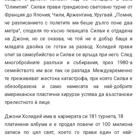
“Олимпия”. Силви прави грандиозно световно турне от
Франция до Япония, Чили, Аржентина, Уругвай. „Помня,
че разписанието с полетите ми беше дълго поне два
метра”, споделя по-късно певицата. Силви е отдадена
на Джони, но се оказва, че той не е добър баща и
младата двойка се готви за развод. Холидей прави
опит за самоубийство и Силви се връща при него. След
многобройните разлъки и събирания, през 1980-а
семейството им все пак се разпада. Междувременно
те преживяват жестока катастрофа, при която Силви е
обезобразена и само намесата на най-добрите
американски пластични хирурзи успява да възстанови
прелестното ѝ лице.
Джони Холидей има в кариерата си 181 турнета, 18
платинени албума и е продал повече от 100 милиона
записи по цял свят, което го прави един от най-