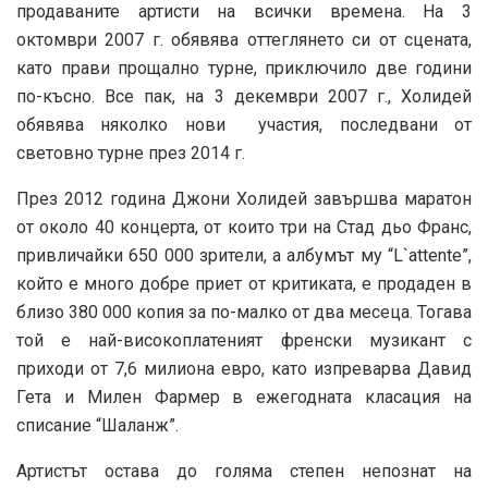
продаваните артисти на всички времена. На 3
октомври 2007 г. обявява оттеглянето си от сцената,
като прави прощално турне, приключило две години
по-късно. Все пак, на 3 декември 2007 г., Холидей
обявява няколко нови участия, последвани от
световно турне през 2014 г.
През 2012 година Джони Холидей завършва маратон
от около 40 концерта, от които три на Стад дьо Франс,
привличайки 650 000 зрители, а албумът му “L`attente”,
който е много добре приет от критиката, е продаден в
близо 380 000 копия за по-малко от два месеца. Тогава
той е най-високоплатеният френски музикант с
приходи от 7,6 милиона евро, като изпреварва Давид
Гета и Милен Фармер в ежегодната класация на
списание “Шаланж”.
Артистът остава до голяма степен непознат на