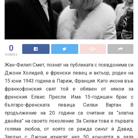
0
SHARES
Жан-Филип Смет, познат на публиката с псевдонима си
Джони Холидей, е френски певец и актьор, роден на
15 юни 1943 година в Париж, Франция. Като икона във
франкофонския свят той е обявен от някои за
френския Елвис Пресли. Има 15-годишен брак с
българо-френската певица Силви Вартан. В
продължение на 20 години са считани за “златна
двойка” на своето поколение. За Силви това е първата
голяма любов, от която се ражда синът ѝ Давид.
Заедно с Джони изнасят над 50 концерта в зала