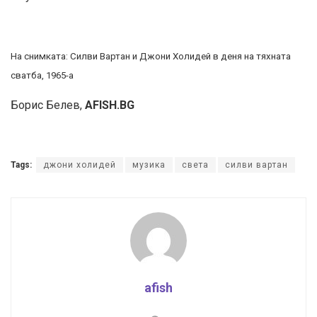
На снимката: Силви Вартан и Джони Холидей в деня на тяхната
сватба, 1965-а
Борис Белев,
AFISH.BG
Tags:
джони холидей
музика
света
силви вартан
afish