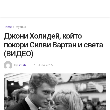
Home
Музика
Джони Холидей, който
покори Силви Вартан и света
(ВИДЕО)
by
afish
15 June 2016