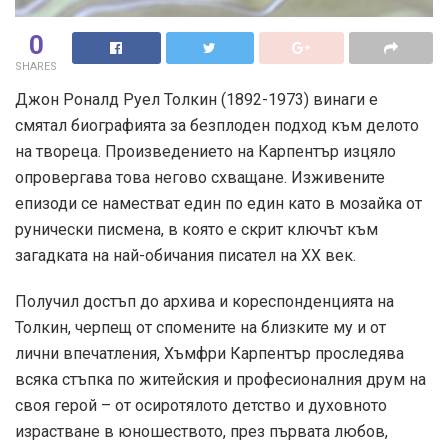
0
SHARES
Джон Роналд Руел Толкин (1892-1973) винаги е
смятал биографията за безплоден подход към делото
на твореца. Произведението на Карпентър изцяло
опровергава това негово схващане. Изживените
епизоди се наместват един по един като в мозайка от
рунически писмена, в която е скрит ключът към
загадката на най-обичания писател на XX век.
Получил достъп до архива и кореспонденцията на
Толкин, черпещ от спомените на близките му и от
лични впечатления, Хъмфри Карпентър проследява
всяка стъпка по житейския и професионалния друм на
своя герой – от осиротялото детство и духовното
израстване в юношеството, през първата любов,