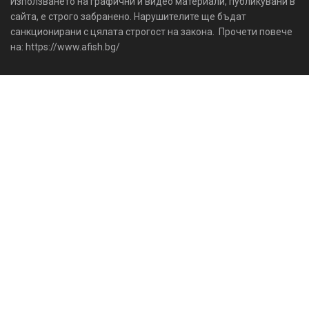
Използването на графични и видео материали, публикувани в
сайта, е строго забранено. Нарушителите ще бъдат
санкционирани с цялата строгост на закона. Прочети повече
на: https://www.afish.bg/