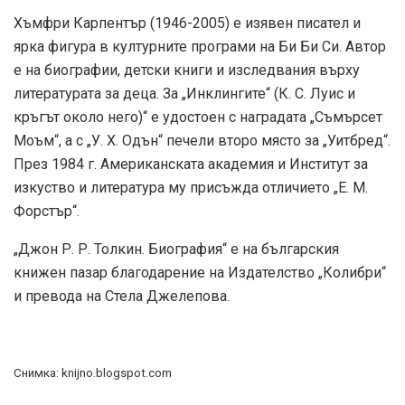
Хъмфри Карпентър (1946-2005) е изявен писател и
ярка фигура в културните програми на Би Би Си. Автор
е на биографии, детски книги и изследвания върху
литературата за деца. За „Инклингите“ (К. С. Луис и
кръгът около него)“ е удостоен с наградата „Съмърсет
Моъм“, а с „У. Х. Одън“ печели второ място за „Уитбред“.
През 1984 г. Американската академия и Институт за
изкуство и литература му присъжда отличието „Е. М.
Форстър“.
„Джон Р. Р. Толкин. Биография“ е на българския
книжен пазар благодарение на Издателство „Колибри“
и превода на Стела Джелепова.
Снимка: knijno.blogspot.com