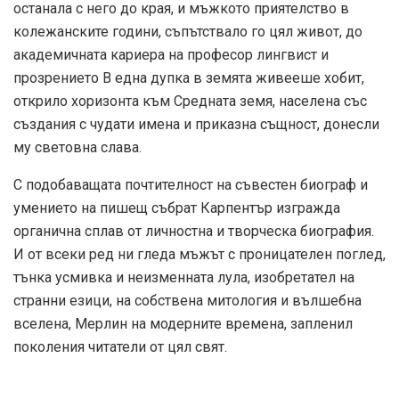
останала с него до края, и мъжкото приятелство в
колежанските години, съпътствало го цял живот, до
академичната кариера на професор лингвист и
прозрението В една дупка в земята живееше хобит,
открило хоризонта към Средната земя, населена със
създания с чудати имена и приказна същност, донесли
му световна слава.
С подобаващата почтителност на съвестен биограф и
умението на пишещ събрат Карпентър изгражда
органична сплав от личностна и творческа биография.
И от всеки ред ни гледа мъжът с проницателен поглед,
тънка усмивка и неизменната лула, изобретател на
странни езици, на собствена митология и вълшебна
вселена, Мерлин на модерните времена, запленил
поколения читатели от цял свят.