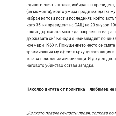
единственият католик, избиран за президент,
(за момента), който умира преди мандатът му
избран на този пост и последният, който вст
като 35-ия президент на САЩ на 20 януари 196
какво държавата може да направи за вас, а с
държавата си.“ Кенеди е най-младият починал 
ноември 1963 г. Покушението често се смята
травмиращия му ефект върху цялата нация и п
тогава поколение американци. И до ден днеш
неговото убийство остава загадка.
Няколко цитата от политика – любимец на 
„Колкото повече глупости правя, толкова по-