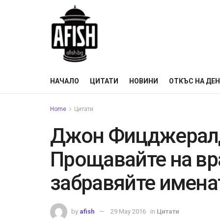
НАЧАЛО
ЦИТАТИ
НОВИНИ
ОТКЪС НА ДЕ
Home
Цитати
Джон Фицджералд
Прощавайте на вра
забравяйте имена
by
afish
29 May 2016
in
Цитати