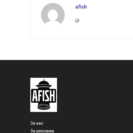
afish
За нас
За реклама