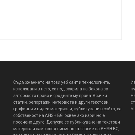
Съдържанието на този уеб сайт и технологиите,
И
използвани в него, са под закрила на Закона за
пу
авторското право и сродните му права. Всички
Н
статии, репортажи, интервюта и други текстови,
ст
графични и видео материали, публикувани в сайта, са
ht
собственост на AFISH.BG, освен ако изрично е
посочено друго. Допуска се публикуване на текстови
материали само след писмено съгласие на AFISH.BG,