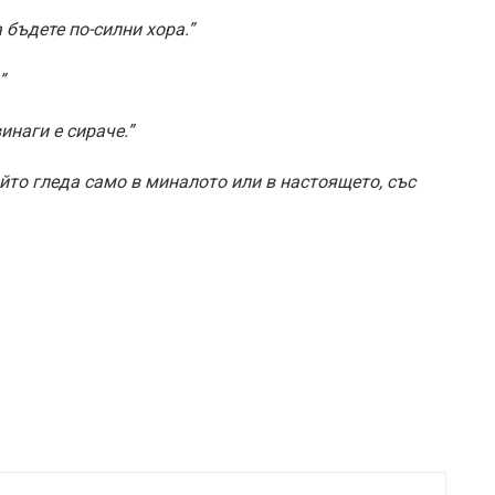
 бъдете по-силни хора.”
”
инаги е сираче.”
йто гледа само в миналото или в настоящето, със