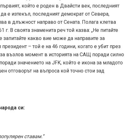
 първият, който е роден в Двайсти век, последният
 да е изтекъл, последният демократ от Севера,
ъпва в длъжност направо от Сената. Полага клетва
1 г. В своята знаменита реч той казва: „Не питайте
е запитайте какво вие може да направите за
президент – той е на 46 години, когато е убит през
 за възлов момент в историята на САЩ поради силно
оради значението на JFK, който е икона за младото
ен отговорът на въпроса кой точно стои зад
народа си:
популярен ставам.”