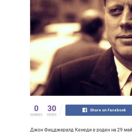
0
30
Share on Facebook
SHARES
VIEWS
Джон Фицджералд Кенеди е роден на 29 май 1