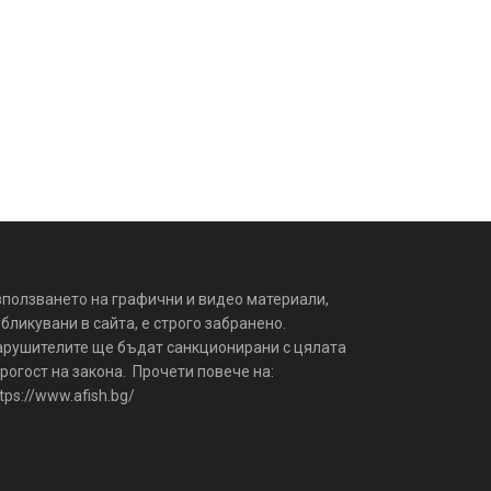
зползването на графични и видео материали,
бликувани в сайта, е строго забранено.
арушителите ще бъдат санкционирани с цялата
рогост на закона. Прочети повече на:
tps://www.afish.bg/