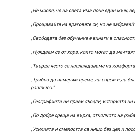
„Не мисля, че на света има поне един мъж, ве
„Прощавайте на враговете си, но не забравяй
„Свободата без обучение е винаги в опасност.
„Нуждаем се от хора, които могат да мечтаят
„
Твърде често се наслаждаваме на комфорта 
„Трябва да намерим време, да спрем и да бл
различен.”
„Географията ни прави съседи, историята ни 
„По добре среща на върха, отколкото на ръба
„Усилията и смелостта са нищо без цел и посо