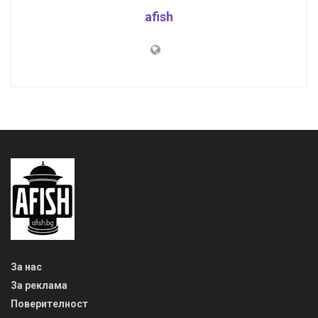
afish
За нас
За реклама
Поверителност