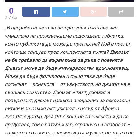
0
SHARES
„В преработването на литературни текстове ние
умишлено ли произвеждаме подсладена таблетка,
която публиката да може да преглътне? Кой е поетът,
който ще танцува пред компактната тълпа?
Джазът
не би трябвало да върви ръка за ръка с поезията
.
Джазът може да бъде жизнерадостен, вдъхновяващ.
Може да бъде фолклорен и също така да бъде
погълнат – понякога – от изкуството, но джазът не е
същинско изкуство. Джазът е такт, джазът е
повърхност, джазът извиква асоциации за сексуални
ритми и за самия акт: джазът е негър от Африка,
джазът е добър, джазът е лош; но за какъвто и да се
представя, той е вятърничав, ограничен и слабоват –
заимства хватки от класическата музика, но така и не