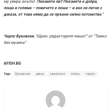
му увира акълът.
Поезията ли? Поезията е добра,
лоша и голяма – повечето е лоша – и ако си легне с
джаза, от това няма да се пръкне силно потомство
.“
Чарлс Буковски
, “Щрих: редакторите пишат” от “Тежко
без музика”
AFISH.BG
Tags:
буковски
джаз
завинаги
откъс
чарлс