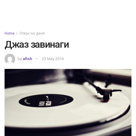
Home
Откъс на деня
Джаз завинаги
by
afish
23 May 2016