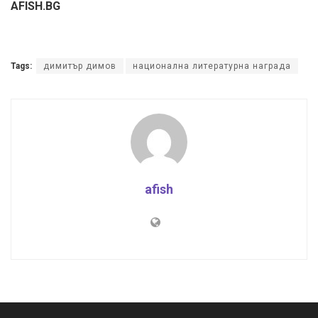
AFISH.BG
Tags:
димитър димов
национална литературна награда
afish