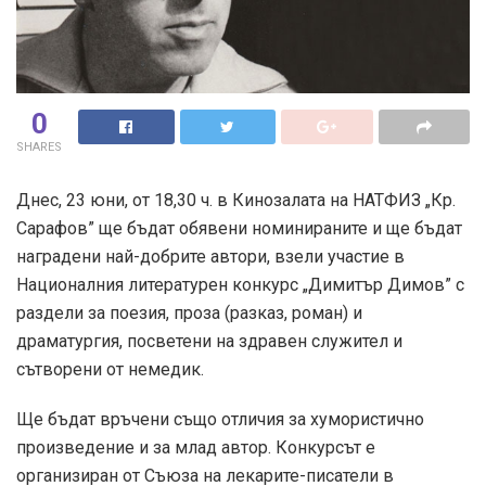
0
SHARES
Днес, 23 юни, от 18,30 ч. в Кинозалата на НАТФИЗ „Кр.
Сарафов” ще бъдат обявени номинираните и ще бъдат
наградени най-добрите автори, взели участие в
Националния литературен конкурс „Димитър Димов” с
раздели за поезия, проза (разказ, роман) и
драматургия, посветени на здравен служител и
сътворени от немедик.
Ще бъдат връчени също отличия за хумористично
произведение и за млад автор. Конкурсът е
организиран от Съюза на лекарите-писатели в