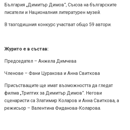
България „Димитър Димов”, Съюза на българските
писатели и Националния литературен музей.
В тазгодишния конкурс участват общо 59 автори.
Журито е в състав:
Председател – Анжела Димчева
Членове – Фани Цуракова и Анна Свиткова
Присъстващите ще имат възможността да гледат
филма „Триптих за Димитър Димов”. Негови
сценаристи са Златимир Коларов и Анна Свиткова, а
режисьор – Валентина Фиданова-Коларова.