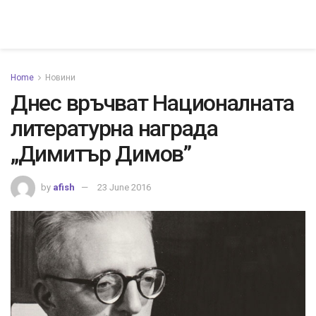
Home
Новини
Днес връчват Националната
литературна награда
„Димитър Димов”
by
afish
23 June 2016